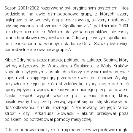
Sezon 2001/2002 rozgrywany był oryginalnym systemem - ligę
podzielono na dwie ośmioosobowe grupy, z których cztery
najlepsze ekipy tworzyły grupę mistrzowską, a cztery najsłabsze
biły się wiosną o utrzymanie. Spotkanie z 21 października 2001
roku było hitem kolejki. Wisła miała tyle samo punktów - ale lepszy
bilans bramkowy i zwycięstwo nad Odrą w pierwszym spotkaniu -
co niepokonana na własnym stadionie Odra. Stawką było więc
samodzielne liderowanie w grupie A.
Kibice Odry największe nadzieje pokładali w Łukaszu Sosinie, który
był wypożyczony do Wodzisławia Śląskiego... z Wisły Kraków.
Napastnik był jednym z ostatnich piłkarzy, który nie miał w umowie
zapisu zabraniającego gry przeciwko swojemu klubowi. Występ
przyszłego seryjnego króla strzelców ligi cypryjskiej mógł mieć
spory wpływ na wprowadzenie wspomnianego przepisu bowiem
śląski zespół wygrał właśnie po trafieniu Sosina, który
niepilnowany, tuż przed przerwą, wpisał się na listę strzelców po
dośrodkowaniu z rzutu rożnego. Niepilnowany, bo jego "anioł
stróż" - czyli Arkadiusz Głowacki - akurat przebywał poza
boiskiem, bo potrzebował pomocy medycznej.
Odra imponowała nie tylko formą (bo w pierwszej połowie mogła