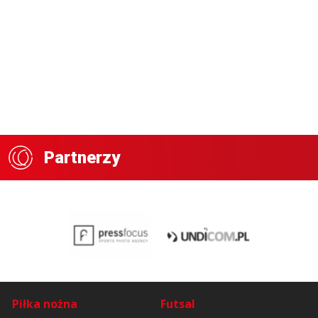
Partnerzy
Piłka nożna
Futsal