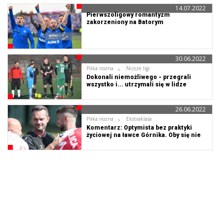
14.07.2022
Pierwszoligowy romantyzm
zakorzeniony na Batorym
30.06.2022
Piłka nożna
Niższe ligi
Dokonali niemożliwego - przegrali
wszystko i... utrzymali się w lidze
26.06.2022
Piłka nożna
Ekstraklasa
Komentarz: Optymista bez praktyki
życiowej na ławce Górnika. Oby się nie
zmieniał!