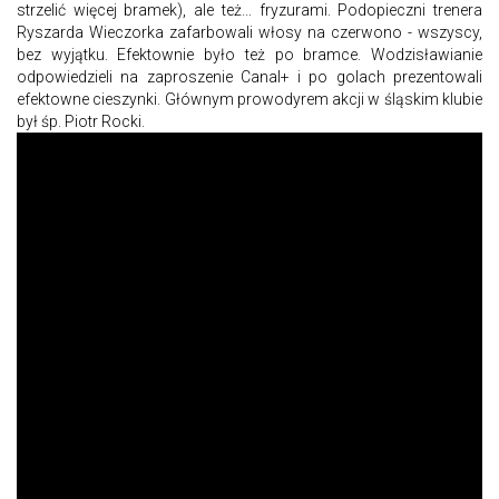
strzelić więcej bramek), ale też... fryzurami. Podopieczni trenera
Ryszarda Wieczorka zafarbowali włosy na czerwono - wszyscy,
bez wyjątku. Efektownie było też po bramce. Wodzisławianie
odpowiedzieli na zaproszenie Canal+ i po golach prezentowali
efektowne cieszynki. Głównym prowodyrem akcji w śląskim klubie
był śp. Piotr Rocki.