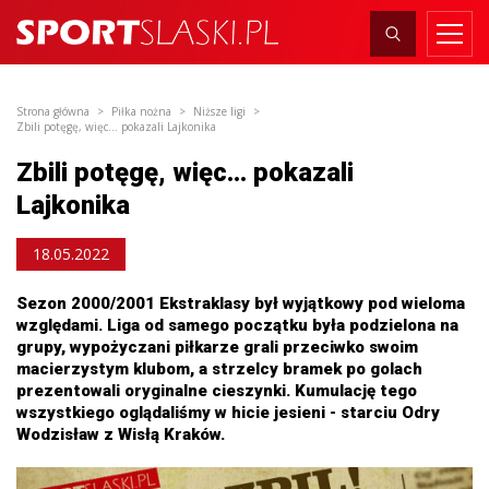
Strona główna
Piłka nożna
Niższe ligi
Zbili potęgę, więc... pokazali Lajkonika
Zbili potęgę, więc... pokazali
Lajkonika
18.05.2022
Sezon 2000/2001 Ekstraklasy był wyjątkowy pod wieloma
względami. Liga od samego początku była podzielona na
grupy, wypożyczani piłkarze grali przeciwko swoim
macierzystym klubom, a strzelcy bramek po golach
prezentowali oryginalne cieszynki. Kumulację tego
wszystkiego oglądaliśmy w hicie jesieni - starciu Odry
Wodzisław z Wisłą Kraków.