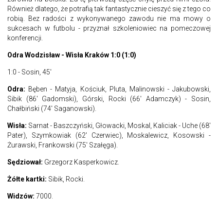
Również dlatego, że potrafią tak fantastycznie cieszyć się z tego co
robią. Bez radości z wykonywanego zawodu nie ma mowy o
sukcesach w futbolu - przyznał szkoleniowiec na pomeczowej
konferencji.
Odra Wodzisław - Wisła Kraków 1:0 (1:0)
1:0 - Sosin, 45'
Odra:
Bęben - Matyja, Kościuk, Pluta, Malinowski - Jakubowski,
Sibik (86' Gadomski), Górski, Rocki (66' Adamczyk) - Sosin,
Chałbiński (74' Saganowski).
Wisła:
Sarnat - Baszczyński, Głowacki, Moskal, Kaliciak - Uche (68'
Pater), Szymkowiak (62' Czerwiec), Moskalewicz, Kosowski -
Żurawski, Frankowski (75' Szałęga).
Sędziował:
Grzegorz Kasperkowicz.
Żółte kartki:
Sibik, Rocki.
Widzów:
7000.