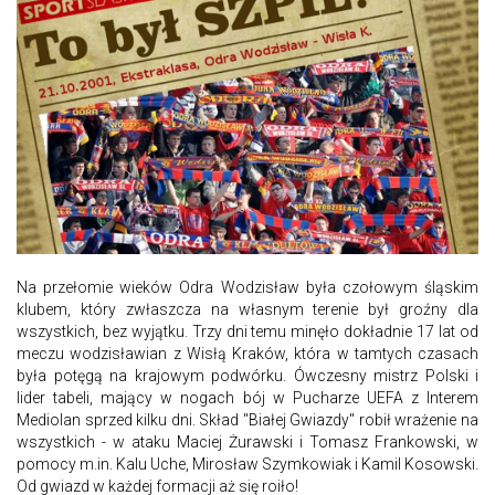
Na przełomie wieków Odra Wodzisław była czołowym śląskim
klubem, który zwłaszcza na własnym terenie był groźny dla
wszystkich, bez wyjątku. Trzy dni temu minęło dokładnie 17 lat od
meczu wodzisławian z Wisłą Kraków, która w tamtych czasach
była potęgą na krajowym podwórku. Ówczesny mistrz Polski i
lider tabeli, mający w nogach bój w Pucharze UEFA z Interem
Mediolan sprzed kilku dni. Skład "Białej Gwiazdy" robił wrażenie na
wszystkich - w ataku Maciej Żurawski i Tomasz Frankowski, w
pomocy m.in. Kalu Uche, Mirosław Szymkowiak i Kamil Kosowski.
Od gwiazd w każdej formacji aż się roiło!