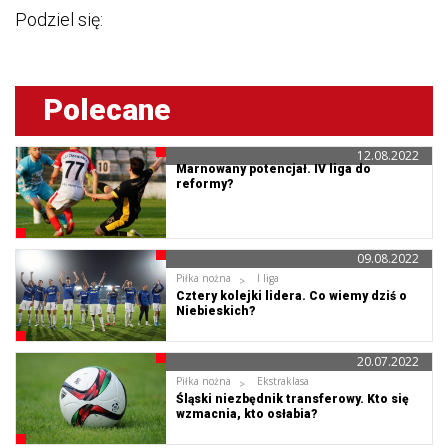
Podziel się:
Polecane
12.08.2022
Marnowany potencjał. IV liga do
reformy?
09.08.2022
Piłka nożna
I liga
Cztery kolejki lidera. Co wiemy dziś o
Niebieskich?
20.07.2022
Piłka nożna
Ekstraklasa
Śląski niezbędnik transferowy. Kto się
wzmacnia, kto osłabia?