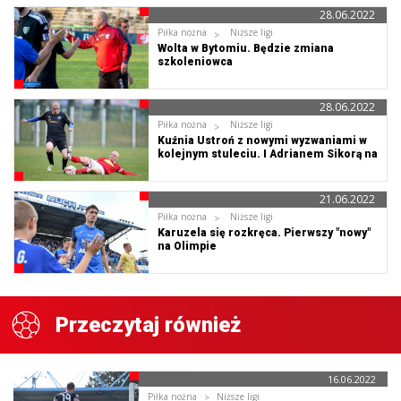
28.06.2022
Piłka nożna
Niższe ligi
Wolta w Bytomiu. Będzie zmiana
szkoleniowca
28.06.2022
Piłka nożna
Niższe ligi
Kuźnia Ustroń z nowymi wyzwaniami w
kolejnym stuleciu. I Adrianem Sikorą na
pokładzie.
21.06.2022
Piłka nożna
Niższe ligi
Karuzela się rozkręca. Pierwszy "nowy"
na Olimpie
Przeczytaj również
16.06.2022
Piłka nożna
Niższe ligi