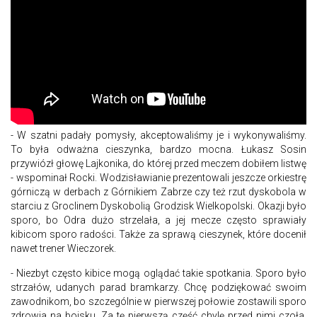
- W szatni padały pomysły, akceptowaliśmy je i wykonywaliśmy.
To była odważna cieszynka, bardzo mocna. Łukasz Sosin
przywiózł głowę Lajkonika, do której przed meczem dobiłem listwę
- wspominał Rocki. Wodzisławianie prezentowali jeszcze orkiestrę
górniczą w derbach z Górnikiem Zabrze czy też rzut dyskobola w
starciu z Groclinem Dyskobolią Grodzisk Wielkopolski. Okazji było
sporo, bo Odra dużo strzelała, a jej mecze często sprawiały
kibicom sporo radości. Także za sprawą cieszynek, które docenił
nawet trener Wieczorek.
- Niezbyt często kibice mogą oglądać takie spotkania. Sporo było
strzałów, udanych parad bramkarzy. Chcę podziękować swoim
zawodnikom, bo szczególnie w pierwszej połowie zostawili sporo
zdrowia na boisku. Za tę pierwszą część chylę przed nimi czoła.