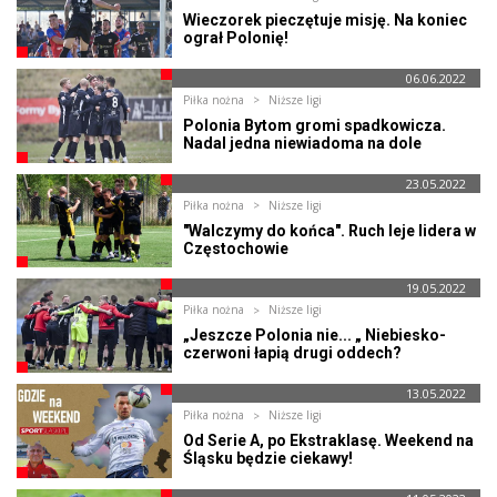
Wieczorek pieczętuje misję. Na koniec
ograł Polonię!
06.06.2022
Piłka nożna
Niższe ligi
Polonia Bytom gromi spadkowicza.
Nadal jedna niewiadoma na dole
23.05.2022
Piłka nożna
Niższe ligi
"Walczymy do końca". Ruch leje lidera w
Częstochowie
19.05.2022
Piłka nożna
Niższe ligi
„Jeszcze Polonia nie... „ Niebiesko-
czerwoni łapią drugi oddech?
13.05.2022
Piłka nożna
Niższe ligi
Od Serie A, po Ekstraklasę. Weekend na
Śląsku będzie ciekawy!