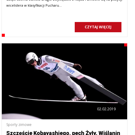
wicelidera w klasyfikacji Pucharu…
CZYTAJ WIĘCEJ
02.02.2019
Sporty zimowe
Szczęście Kobayashiego, pech Żyły. Wiślanin