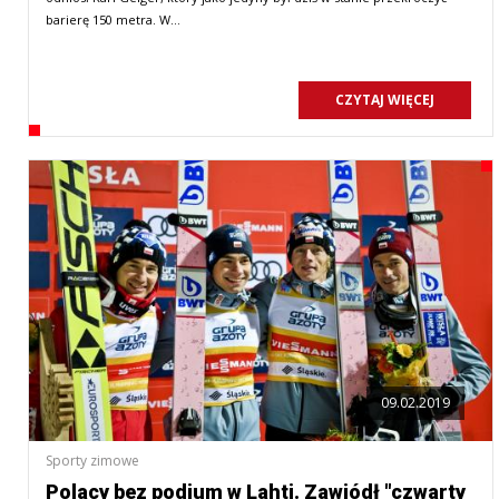
barierę 150 metra. W…
CZYTAJ WIĘCEJ
09.02.2019
Sporty zimowe
Polacy bez podium w Lahti. Zawiódł "czwarty