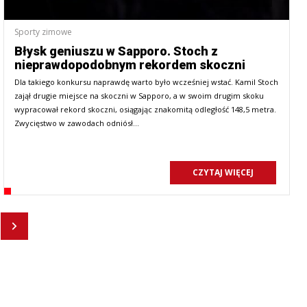
Sporty zimowe
Błysk geniuszu w Sapporo. Stoch z
nieprawdopodobnym rekordem skoczni
Dla takiego konkursu naprawdę warto było wcześniej wstać. Kamil Stoch
zajął drugie miejsce na skoczni w Sapporo, a w swoim drugim skoku
wypracował rekord skoczni, osiągając znakomitą odległość 148,5 metra.
Zwycięstwo w zawodach odniósł…
CZYTAJ WIĘCEJ
Następny