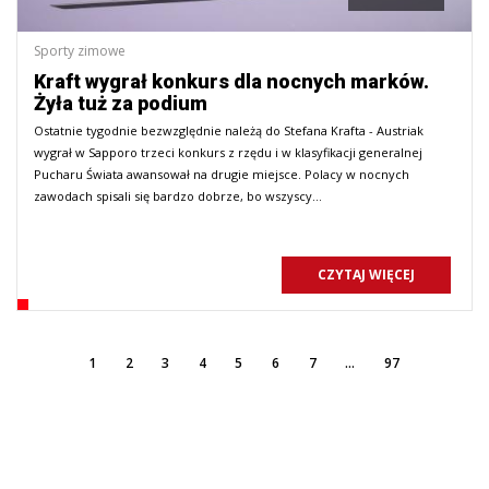
Sporty zimowe
Kraft wygrał konkurs dla nocnych marków.
Żyła tuż za podium
Ostatnie tygodnie bezwzględnie należą do Stefana Krafta - Austriak
wygrał w Sapporo trzeci konkurs z rzędu i w klasyfikacji generalnej
Pucharu Świata awansował na drugie miejsce. Polacy w nocnych
zawodach spisali się bardzo dobrze, bo wszyscy…
CZYTAJ WIĘCEJ
rzedni
(Obecna)
Ostatni
1
2
3
4
5
6
7
…
97