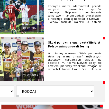
najważniejsze wydarzenia 2021 roku,
skupiając się oczywiście na śląskim
Początek marca zdominowali przede
podwórku i nie ograniczając się tylko do
wszystkim zawodnicy sportów
piłki nożnej.
zimowych. Najpierw o podniesienie
tętna swoim fanom zadbali skoczkowie,
a niedługo później hokeiści z Katowic i
Tychów zaciekle walczyli o pobicie
rekordu długości trwania jednego
01.01.2020
meczu. Do tego wiosenne zmagania
wznowiły wszystkie kluby ze szczebla
centralnego. Komu zatem udało się
zacząć rundę z wysokiego „C”?
Skoki ponownie opanowały Wisłę. A
Polacy zaimponowali formą
W miniony weekend Wisła ponownie
stała się areną zmagań najlepszych
skoczków narciarskich świata. Na
obiekcie im. Adama Małysza odbył się
bowiem pierwszy weekend zmagań w
ramach Letniego Grand Prix. Polacy, w
tym reprezentanci naszego regionu,
22.07.2019
odegrali w obu konkursach ważne role
udowadniając, że ani zmiana na
stanowisku trenera, ani nietypowa jak na
skoki narciarskie pora roku nie
spowodowała spadku ich formy.