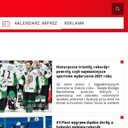
KALENDARZ IMPREZ
REKLAMA
Historyczne triumfy, rekordy i
powroty, czyli najważniejsze
sportowe wydarzenia 2021 roku
Za nami jeden z najpiękniejszych
okresów w trakcie roku - Święta Bożego
Narodzenia, podczas których z
pewnością nie zabrakło rodzinnych
spotkań, jedzenia i dyskusji przy stole na
temat przyszłości Paulo Sousy w polskiej
29.12.2021
kadrze. Nieuchronnie zbliżamy się
jednak do końca roku, a co za tym idzie -
czasu podsumowań i różnego rodzaju
plebiscytów. My również nie
pozostajemy odosobnieni w tej materii i
#3 Piast wygrywa śląskie derby, a
postanowiliśmy wyselekcjonować
hokeiści pobijają rekordy