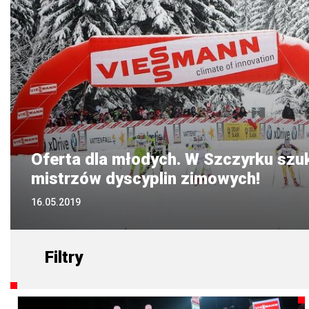
Oferta dla młodych. W Szczyrku szu
mistrzów dyscyplin zimowych!
16.05.2019
29.12.2021
01.01.2020
22.07.2019
Filtry