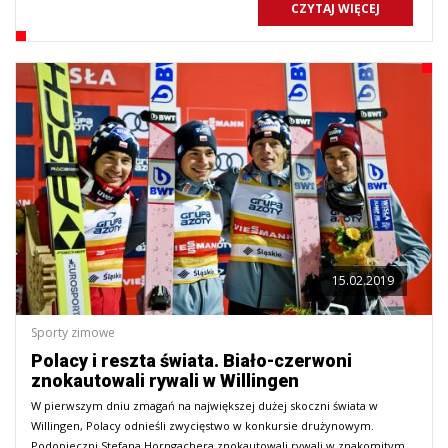
CZYTAJ WIĘCEJ
15.02.2019
Sporty zimowe
Polacy i reszta świata. Biało-czerwoni
znokautowali rywali w Willingen
W pierwszym dniu zmagań na największej dużej skoczni świata w
Willingen, Polacy odnieśli zwycięstwo w konkursie drużynowym.
Podopieczni Stefana Horngachera znokautowali rywali w znakomitym