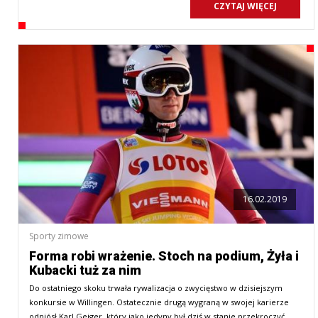
CZYTAJ WIĘCEJ
16.02.2019
Sporty zimowe
Forma robi wrażenie. Stoch na podium, Żyła i
Kubacki tuż za nim
Do ostatniego skoku trwała rywalizacja o zwycięstwo w dzisiejszym
konkursie w Willingen. Ostatecznie drugą wygraną w swojej karierze
odniósł Karl Geiger, który jako jedyny był dziś w stanie przekroczyć