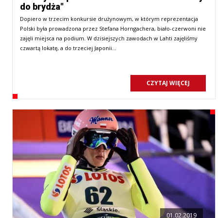
do brydża"
Dopiero w trzecim konkursie drużynowym, w którym reprezentacja
Polski była prowadzona przez Stefana Horngachera, biało-czerwoni nie
zajęli miejsca na podium. W dzisiejszych zawodach w Lahti zajęliśmy
czwartą lokatę, a do trzeciej Japonii…
CZYTAJ WIĘCEJ
01.02.2019