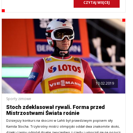
CZYTAJ WIĘCEJ
10.02.2019
Sporty zimowe
Stoch zdeklasował rywali. Forma przed
Mistrzostwami Świata rośnie
Dzisiejszy konkurs na skoczni w Lahti był prawdziwym popisem siły
Kamila Stocha. Trzykrotny mistrz olimpijski oddał dwa znakomite skoki,
dzięki czemu odniósł drugie zwycięstwo z rzędu i umocnił się na pozycji