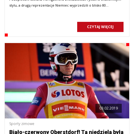
stylu, a drugą reprezentacje Niemiec wyprzedzili o blisko 80…
CZYTAJ WIĘCEJ
03.02.2019
Sporty zimowe
Biało-czerwony Oberstdorf! Ta niedziela była