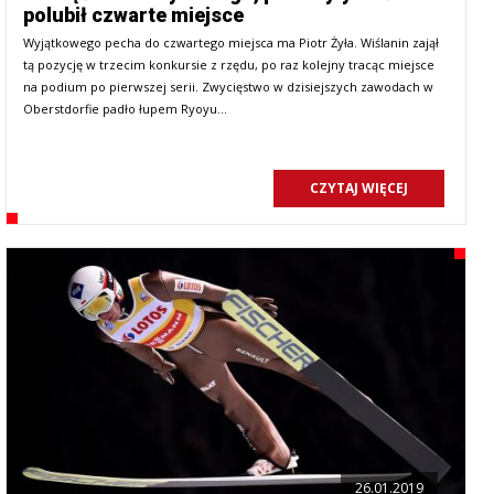
polubił czwarte miejsce
Wyjątkowego pecha do czwartego miejsca ma Piotr Żyła. Wiślanin zajął
tą pozycję w trzecim konkursie z rzędu, po raz kolejny tracąc miejsce
na podium po pierwszej serii. Zwycięstwo w dzisiejszych zawodach w
Oberstdorfie padło łupem Ryoyu…
CZYTAJ WIĘCEJ
26.01.2019