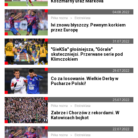
Koszmarny uraz Markova
04.08.2022
Piłka nożna
Ekstraklasa
Ivi znowu błyszczy. Pewnym korkiem
przez Europę
31.07.2022
"GieKSa" głośniejsza, "Górale"
skuteczniejsi. Przerwane serie pod
Klimczokiem
29.07.2022
Co za losowanie. Wielkie Derby w
Pucharze Polski!
25.07.2022
Piłka nożna
Ekstraklasa
Zabrze i Chorzów z rekordami. W
Katowicach bojkot
22.07.2022
Piłka nożna
Ekstraklasa