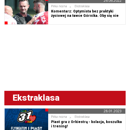
26.06.2022
Piłka nożna
Ekstraklasa
Komentarz: Optymista bez praktyki
życiowej na ławce Górnika. Oby się nie
zmieniał!
Ekstraklasa
28.01.2023
Piłka nożna
Ekstraklasa
Piast gra z Orkiestrą - kolacja, koszulka
i trening!