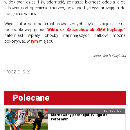
widok tych dzieci i świadomość, że nasza bierność oddala je od
zdrowia i od spełnienia marzeń, powinna być wystarczająca do
podjęcia działania.
Więcej informacji na temat prowadzonych licytacji znajdziecie na
facebookowej grupie "
Wiktorek Szczechowiak SMA licytacje
",
natomiast wpłaty choćby najmniejszych datków można
dokonywać w
tym
miejscu.
autor: Michał Jagiełka
Podziel się:
Polecane
12.08.2022
Marnowany potencjał. IV liga do
reformy?