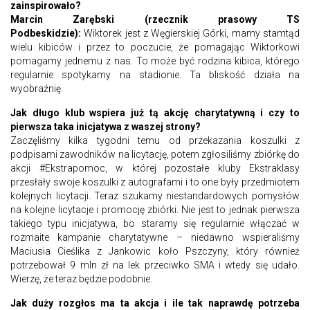
zainspirowało?
Marcin Zarębski (rzecznik prasowy TS
Podbeskidzie):
Wiktorek jest z Węgierskiej Górki, mamy stamtąd
wielu kibiców i przez to poczucie, że pomagając Wiktorkowi
pomagamy jednemu z nas. To może być rodzina kibica, którego
regularnie spotykamy na stadionie. Ta bliskość działa na
wyobraźnię.
Jak długo klub wspiera już tą akcję charytatywną i czy to
pierwsza taka inicjatywa z waszej strony?
Zaczęliśmy kilka tygodni temu od przekazania koszulki z
podpisami zawodników na licytację, potem zgłosiliśmy zbiórkę do
akcji #Ekstrapomoc, w której pozostałe kluby Ekstraklasy
przesłały swoje koszulki z autografami i to one były przedmiotem
kolejnych licytacji. Teraz szukamy niestandardowych pomysłów
na kolejne licytacje i promocję zbiórki. Nie jest to jednak pierwsza
takiego typu inicjatywa, bo staramy się regularnie włączać w
rozmaite kampanie charytatywne – niedawno wspieraliśmy
Maciusia Cieślika z Jankowic koło Pszczyny, który również
potrzebował 9 mln zł na lek przeciwko SMA i wtedy się udało.
Wierzę, że teraz będzie podobnie.
Jak duży rozgłos ma ta akcja i ile tak naprawdę potrzeba