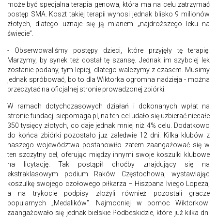
może być specjalna terapia genowa, która ma na celu zatrzymać
postęp SMA. Koszt takiej terapii wynosi jednak blisko 9 milionów
złotych, dlatego uznaje się ją mianem „najdroższego leku na
świecie”.
- Obserwowaliśmy postępy dzieci, które przyjęły tę terapię.
Marzymy, by synek też dostał tę szansę. Jednak im szybciej lek
zostanie podany, tym lepiej, dlatego walczymy z czasem. Musimy
jednak spróbować, bo to dla Wiktorka ogromna nadzieja - można
przeczytać na oficjalnej stronie prowadzonej zbiórki.
W ramach dotychczasowych działań i dokonanych wpłat na
stronie fundacji siepomaga.pl, na ten cel udało się uzbierać niecałe
350 tysięcy złotych, co daje jednak mniej niż 4% celu. Dodatkowo
do końca zbiórki pozostało już zaledwie 12 dni. Kilka klubów z
naszego województwa postanowiło zatem zaangażować się w
ten szczytny cel, oferując między innymi swoje koszulki klubowe
na licytację. Tak postąpił choćby znajdujący się na
ekstraklasowym podium Raków Częstochowa, wystawiając
koszulkę swojego czołowego piłkarza – Hiszpana Iviego Lopeza,
a na trykocie podpisy złożyli również pozostali gracze
popularnych „Medalików”. Najmocniej w pomoc Wiktorkowi
zaangażowało się jednak bielskie Podbeskidzie, które już kilka dni