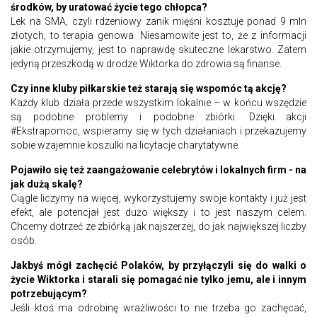
środków, by uratować życie tego chłopca?
Lek na SMA, czyli rdzeniowy zanik mięśni kosztuje ponad 9 mln
złotych, to terapia genowa. Niesamowite jest to, że z informacji
jakie otrzymujemy, jest to naprawdę skuteczne lekarstwo. Zatem
jedyną przeszkodą w drodze Wiktorka do zdrowia są finanse.
Czy inne kluby piłkarskie też starają się wspomóc tą akcję?
Każdy klub działa przede wszystkim lokalnie – w końcu wszędzie
są podobne problemy i podobne zbiórki. Dzięki akcji
#Ekstrapomoc, wspieramy się w tych działaniach i przekazujemy
sobie wzajemnie koszulki na licytacje charytatywne.
Pojawiło się też zaangażowanie celebrytów i lokalnych firm - na
jak dużą skalę?
Ciągle liczymy na więcej, wykorzystujemy swoje kontakty i już jest
efekt, ale potencjał jest dużo większy i to jest naszym celem.
Chcemy dotrzeć ze zbiórką jak najszerzej, do jak największej liczby
osób.
Jakbyś mógł zachęcić Polaków, by przyłączyli się do walki o
życie Wiktorka i starali się pomagać nie tylko jemu, ale i innym
potrzebującym?
Jeśli ktoś ma odrobinę wrażliwości to nie trzeba go zachęcać,