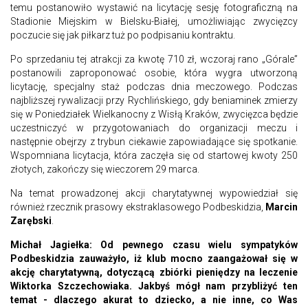
temu postanowiło wystawić na licytację sesję fotograficzną na
Stadionie Miejskim w Bielsku-Białej, umożliwiając zwycięzcy
poczucie się jak piłkarz tuż po podpisaniu kontraktu.
Po sprzedaniu tej atrakcji za kwotę 710 zł, wczoraj rano „Górale”
postanowili zaproponować osobie, która wygra utworzoną
licytację, specjalny staż podczas dnia meczowego. Podczas
najbliższej rywalizacji przy Rychlińskiego, gdy beniaminek zmierzy
się w Poniedziałek Wielkanocny z Wisłą Kraków, zwycięzca będzie
uczestniczyć w przygotowaniach do organizacji meczu i
następnie obejrzy z trybun ciekawie zapowiadające się spotkanie.
Wspomniana licytacja, która zaczęła się od startowej kwoty 250
złotych, zakończy się wieczorem 29 marca.
Na temat prowadzonej akcji charytatywnej wypowiedział się
również rzecznik prasowy ekstraklasowego Podbeskidzia,
Marcin
Zarębski
.
Michał Jagiełka: Od pewnego czasu wielu sympatyków
Podbeskidzia zauważyło, iż klub mocno zaangażował się w
akcję charytatywną, dotyczącą zbiórki pieniędzy na leczenie
Wiktorka Szczechowiaka. Jakbyś mógł nam przybliżyć ten
temat - dlaczego akurat to dziecko, a nie inne, co Was