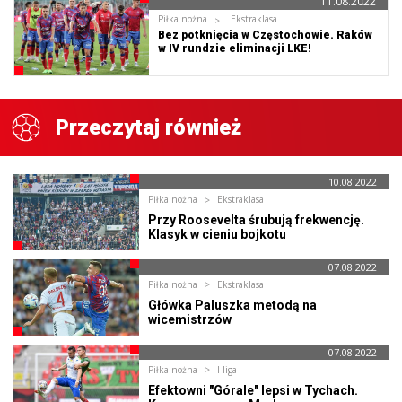
11.08.2022
Piłka nożna
Ekstraklasa
Bez potknięcia w Częstochowie. Raków
w IV rundzie eliminacji LKE!
Przeczytaj również
10.08.2022
Piłka nożna
Ekstraklasa
Przy Roosevelta śrubują frekwencję.
Klasyk w cieniu bojkotu
07.08.2022
Piłka nożna
Ekstraklasa
Główka Paluszka metodą na
wicemistrzów
07.08.2022
Piłka nożna
I liga
Efektowni "Górale" lepsi w Tychach.