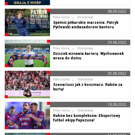
08.09.2022
Piłka nożna
Ekstraklasa
Spełnić piłkarskie marzenia. Patryk
Pytlewski ambasadorem kantoru
FlyingAtom
29.08.2022
Piłka nożna
Ekstraklasa
Dziczek wznawia karierę. Wychowanek
wraca do domu
25.08.2022
Piłka nożna
Ekstraklasa
Scenariusz jak z koszmaru. Raków za
burtą!
18.08.2022
Piłka nożna
Ekstraklasa
Raków bez kompleksów. Eksportowy
futbol ekipy Papszuna!