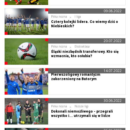
09.08.2022
Piłka nożna
I liga
Cztery kolejki lidera. Co wiemy dziś o
Niebieskich?
20.07.2022
Piłka nożna
Ekstraklasa
Śląski niezbędnik transferowy. Kto się
wzmacnia, kto osłabia?
14.07.2022
Pierwszoligowy romantyzm
zakorzeniony na Batorym
30.06.2022
Piłka nożna
Niższe ligi
Dokonali niemożliwego - przegrali
wszystko i... utrzymali się w lidze