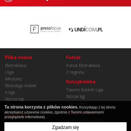
Piłka nożna
Futsal
Ekstraklasa
Futsal Ekstraklasa
I liga
Z regionu
Młodzież
Koszykówka
Ekstraliga Kobiet
Tauron Basket Liga
II liga
Niższe ligi
Niższe ligi
TBL Kobiet
Z regionu
Ta strona korzysta z plików cookies.
Korzystając z tej strony
Piłka ręczna
akceptujesz używanie cookies, zgodnie z Twoimi ustawieniami
Siatkówka
przeglądarki internetowej.
Superliga mężczyzn
Plus Liga
Superliga kobiet
Zgadzam się
Orlen Liga