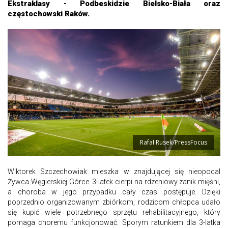
Ekstraklasy - Podbeskidzie Bielsko-Biała oraz
częstochowski Raków.
Rafał Rusek/PressFocus
Wiktorek Szczechowiak mieszka w znajdującej się nieopodal
Żywca Węgierskiej Górce. 3-latek cierpi na rdzeniowy zanik mięśni,
a choroba w jego przypadku cały czas postępuje. Dzięki
poprzednio organizowanym zbiórkom, rodzicom chłopca udało
się kupić wiele potrzebnego sprzętu rehabilitacyjnego, który
pomaga choremu funkcjonować. Sporym ratunkiem dla 3-latka