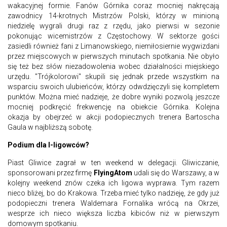
wakacyjnej formie. Fanów Górnika coraz mocniej nakręcają
zawodnicy 14-krotnych Mistrzów Polski, którzy w minioną
niedzielę wygrali drugi raz z rzędu, jako pierwsi w sezonie
pokonując wicemistrzów z Częstochowy. W sektorze gości
zasiedli również fani z Limanowskiego, niemiłosiernie wygwizdani
przez miejscowych w pierwszych minutach spotkania. Nie obyło
się też bez słów niezadowolenia wobec działalności miejskiego
urzędu. "Trójkolorowi" skupili się jednak przede wszystkim na
wsparciu swoich ulubieńców, którzy odwdzięczyli się kompletem
punktów. Można mieć nadzieje, że dobre wyniki pozwolą jeszcze
mocniej podkręcić frekwencję na obiekcie Górnika. Kolejna
okazja by obejrzeć w akcji podopiecznych trenera Bartoscha
Gaula w najbliższą sobotę.
Podium dla I-ligowców?
Piast Gliwice zagrał w ten weekend w delegacji. Gliwiczanie,
sponsorowani przez firmę
FlyingAtom
udali się do Warszawy, a w
kolejny weekend znów czeka ich ligowa wyprawa. Tym razem
nieco bliżej, bo do Krakowa. Trzeba mieć tylko nadzieję, że gdy już
podopieczni trenera Waldemara Fornalika wrócą na Okrzei,
wesprze ich nieco większa liczba kibiców niż w pierwszym
domowym spotkaniu.