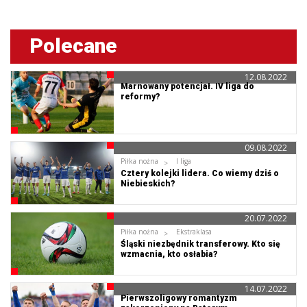
Polecane
12.08.2022
Marnowany potencjał. IV liga do
reformy?
09.08.2022
Piłka nożna
I liga
Cztery kolejki lidera. Co wiemy dziś o
Niebieskich?
20.07.2022
Piłka nożna
Ekstraklasa
Śląski niezbędnik transferowy. Kto się
wzmacnia, kto osłabia?
14.07.2022
Pierwszoligowy romantyzm