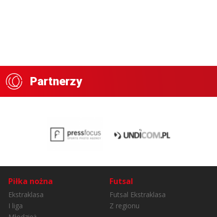
Partnerzy
Piłka nożna
Futsal
Ekstraklasa
Futsal Ekstraklasa
I liga
Z regionu
Młodzież