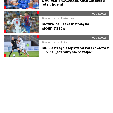
Z odrobiną szczęścia. Ruch zasiada w
fotelu lidera!
07.08.2022
Piłka nożna
Ekstraklasa
Główka Paluszka metodą na
wicemistrzów
07.08.2022
Piłka nożna
II liga
GKS Jastrzębie lepszy od barażowicza z
Lublina. „Staramy się rozwijać”