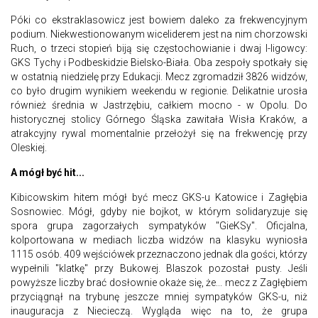
Póki co ekstraklasowicz jest bowiem daleko za frekwencyjnym
podium. Niekwestionowanym wiceliderem jest na nim chorzowski
Ruch, o trzeci stopień biją się częstochowianie i dwaj I-ligowcy:
GKS Tychy i Podbeskidzie Bielsko-Biała. Oba zespoły spotkały się
w ostatnią niedzielę przy Edukacji. Mecz zgromadził 3826 widzów,
co było drugim wynikiem weekendu w regionie. Delikatnie urosła
również średnia w Jastrzębiu, całkiem mocno - w Opolu. Do
historycznej stolicy Górnego Śląska zawitała Wisła Kraków, a
atrakcyjny rywal momentalnie przełożył się na frekwencję przy
Oleskiej.
A mógł być hit...
Kibicowskim hitem mógł być mecz GKS-u Katowice i Zagłębia
Sosnowiec. Mógł, gdyby nie bojkot, w którym solidaryzuje się
spora grupa zagorzałych sympatyków "GieKSy". Oficjalna,
kolportowana w mediach liczba widzów na klasyku wyniosła
1115 osób. 409 wejściówek przeznaczono jednak dla gości, którzy
wypełnili "klatkę" przy Bukowej. Blaszok pozostał pusty. Jeśli
powyższe liczby brać dosłownie okaże się, że... mecz z Zagłębiem
przyciągnął na trybunę jeszcze mniej sympatyków GKS-u, niż
inauguracja z Niecieczą. Wygląda więc na to, że grupa