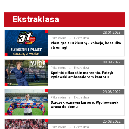
Ekstraklasa
28.01.2023
Piłka nożna
Ekstraklasa
Piast gra z Orkiestrą - kolacja, koszulka
i trening!
08.09.2022
Piłka nożna
Ekstraklasa
Spełnić piłkarskie marzenia. Patryk
Pytlewski ambasadorem kantoru
FlyingAtom
29.08.2022
Piłka nożna
Ekstraklasa
Dziczek wznawia karierę. Wychowanek
wraca do domu
25.08.2022
Piłka nożna
Ekstraklasa