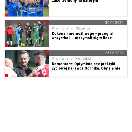
zakorzeniony na Batorym
30.06.2022
Piłka nożna
Niższe ligi
Dokonali niemożliwego - przegrali
wszystko i... utrzymali się w lidze
26.06.2022
Piłka nożna
Ekstraklasa
Komentarz: Optymista bez praktyki
życiowej na ławce Górnika. Oby się nie
zmieniał!