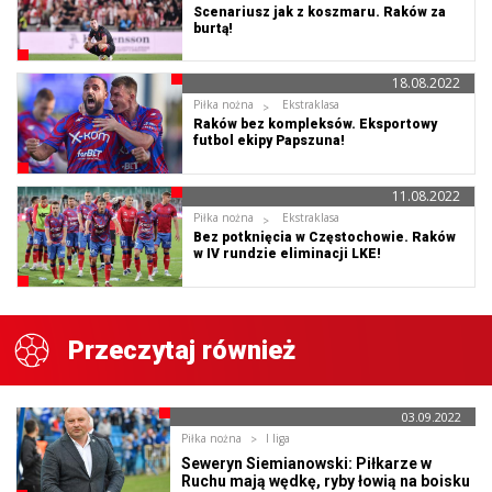
Scenariusz jak z koszmaru. Raków za
burtą!
18.08.2022
Piłka nożna
Ekstraklasa
Raków bez kompleksów. Eksportowy
futbol ekipy Papszuna!
11.08.2022
Piłka nożna
Ekstraklasa
Bez potknięcia w Częstochowie. Raków
w IV rundzie eliminacji LKE!
Przeczytaj również
03.09.2022
Piłka nożna
I liga
Seweryn Siemianowski: Piłkarze w
Ruchu mają wędkę, ryby łowią na boisku