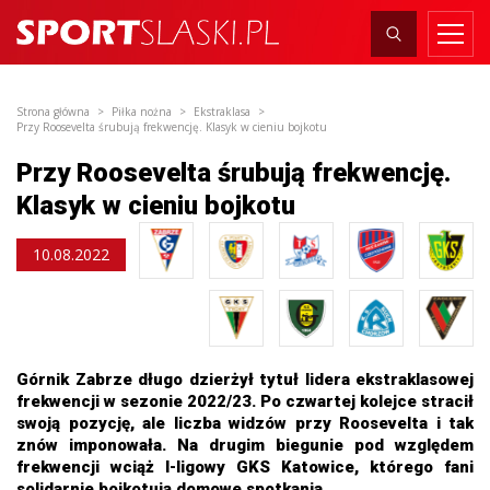
Strona główna
Piłka nożna
Ekstraklasa
Przy Roosevelta śrubują frekwencję. Klasyk w cieniu bojkotu
Przy Roosevelta śrubują frekwencję.
Klasyk w cieniu bojkotu
10.08.2022
Górnik Zabrze długo dzierżył tytuł lidera ekstraklasowej
frekwencji w sezonie 2022/23. Po czwartej kolejce stracił
swoją pozycję, ale liczba widzów przy Roosevelta i tak
znów imponowała. Na drugim biegunie pod względem
frekwencji wciąż I-ligowy GKS Katowice, którego fani
solidarnie bojkotują domowe spotkania.