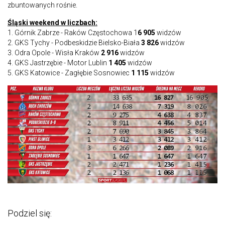
zbuntowanych rośnie.
Śląski weekend w liczbach:
1. Górnik Zabrze - Raków Częstochowa 1
6 905
widzów
2. GKS Tychy - Podbeskidzie Bielsko-Biała
3 826
widzów
3. Odra Opole - Wisła Kraków
2 916
widzów
4. GKS Jastrzębie - Motor Lublin
1 405
widzów
5. GKS Katowice - Zagłębie Sosnowiec
1 115
widzów
Podziel się: