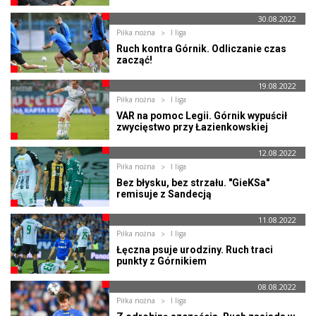
30.08.2022
Piłka nożna
I liga
Ruch kontra Górnik. Odliczanie czas
zacząć!
19.08.2022
Piłka nożna
I liga
VAR na pomoc Legii. Górnik wypuścił
zwycięstwo przy Łazienkowskiej
12.08.2022
Piłka nożna
I liga
Bez błysku, bez strzału. "GieKSa"
remisuje z Sandecją
11.08.2022
Piłka nożna
I liga
Łęczna psuje urodziny. Ruch traci
punkty z Górnikiem
08.08.2022
Piłka nożna
I liga