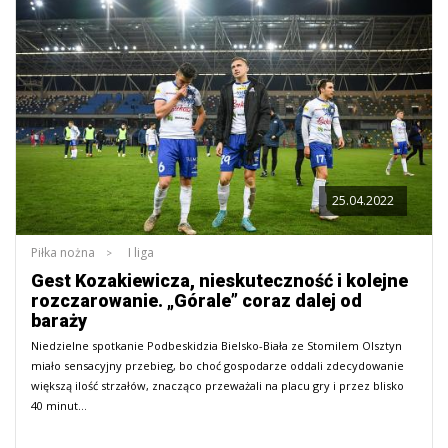
25.04.2022
Piłka nożna
I liga
Gest Kozakiewicza, nieskuteczność i kolejne
rozczarowanie. „Górale” coraz dalej od
baraży
Niedzielne spotkanie Podbeskidzia Bielsko-Biała ze Stomilem Olsztyn
miało sensacyjny przebieg, bo choć gospodarze oddali zdecydowanie
większą ilość strzałów, znacząco przeważali na placu gry i przez blisko
40 minut…