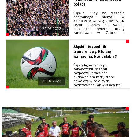
bojkot
Śląskie kluby ze szczebla
centralnego niemal w
komplecie zainaugurowały już
sezon 2022/23 na swoich
25.07.2022
obiektach. Świetne liczby
zanotowali w Zabrzu i
Chorzowie, przywitanie
rozgrywek przy
Bukowej odbyło się zaś w
Śląski niezbędnik
cieniu bojkotu fanów z
transferowy. Kto się
Katowic..
wzmacnia, kto osłabia?
Śląscy ligowcy tuż po
zakończeniu sezonu
rozpoczęli pracę nad
budowaniem kadr, które
20.07.2022
powalczą w kolejnych
rozgrywkach. Jak wygląda ich
aktywność transferowa? Kto się
wzmacnia, a kto osłabia?
Zapraszamy do naszego
podsumowania.