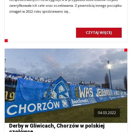
zweryfikowała ich cele oraz oczekiwania. Z pewnością innego początku
zmagań w 2022 roku spodziewano się…
CZYTAJ WIĘCEJ
04.03.2022
Derby w Gliwicach, Chorzów w polskiej
czołówce