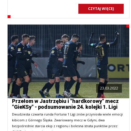
CZYTAJ WIĘCEJ
23.03.2022
Przełom w Jastrzębiu i "hardkorowy" mecz
"GieKSy" - podsumowanie 24. kolejki 1. Ligi
Dwudziesta czwarta runda Fortuna 1 Ligi znów przyniosła wiele emocji
kibicom z Górnego Śląska. Zwariowany mecz w Gdyni, dwa
bezpośrednie starcia ekip z regionu i bolesna strata punktów przez