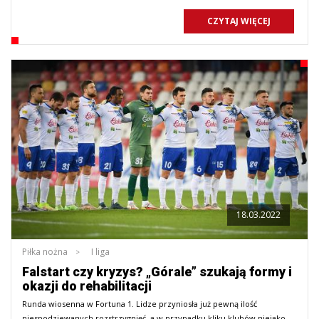
CZYTAJ WIĘCEJ
18.03.2022
Piłka nożna
I liga
Falstart czy kryzys? „Górale” szukają formy i
okazji do rehabilitacji
Runda wiosenna w Fortuna 1. Lidze przyniosła już pewną ilość
niespodziewanych rozstrzygnięć, a w przypadku kliku klubów niejako