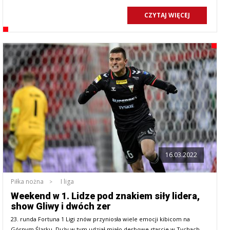
CZYTAJ WIĘCEJ
16.03.2022
Piłka nożna
I liga
Weekend w 1. Lidze pod znakiem siły lidera,
show Gliwy i dwóch zer
23. runda Fortuna 1 Ligi znów przyniosła wiele emocji kibicom na
Górnym Śląsku. Duży w tym udział miało derbowe starcie w Tychach.