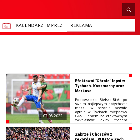
KALENDARZ IMPREZ
REKLAMA
Efektowni "Górale" lepsi w
Tychach. Koszmarny uraz
Markova
Podbeskidzie Bielsko-Biała po
swoim najlepszym dotychczas
meczu w sezonie pewnie
ograło w Tychach miejscowy
07.08.2022
GKS. Cieniem na efektownym
zwycięstwie ekipy trenera
Mirosława Smyły kładł się uraz
Ivailo Markova, odniesiony po
przypadkowym zderzeniu z
Zabrze i Chorzów z
własnym bramkarzem.
rekordami. W Katowicach