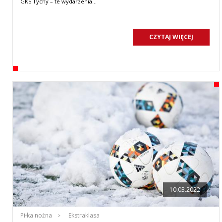
GKS Tychy – te wydarzenia…
CZYTAJ WIĘCEJ
10.03.2022
Piłka nożna
Ekstraklasa