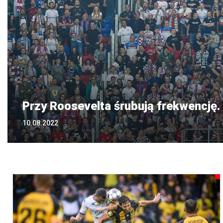
Przy Roosevelta śrubują frekwencję. 
10.08.2022
07.08.2022
25.07.2022
20.07.2022