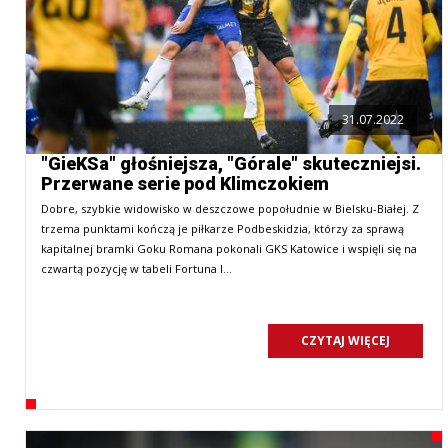
31.07.2022
"GieKSa" głośniejsza, "Górale" skuteczniejsi.
Przerwane serie pod Klimczokiem
Dobre, szybkie widowisko w deszczowe popołudnie w Bielsku-Białej. Z
trzema punktami kończą je piłkarze Podbeskidzia, którzy za sprawą
kapitalnej bramki Goku Romana pokonali GKS Katowice i wspięli się na
czwartą pozycję w tabeli Fortuna I…
CZYTAJ WIĘCEJ