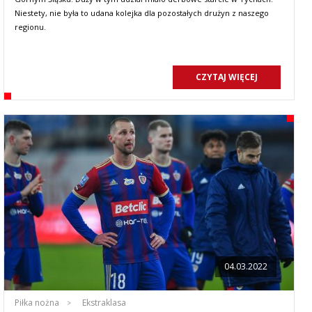
Niestety, nie była to udana kolejka dla pozostałych drużyn z naszego
regionu.
CZYTAJ WIĘCEJ
04.03.2022
Piłka nożna
Ekstraklasa