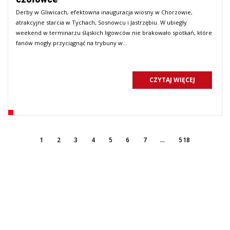
Derby w Gliwicach, efektowna inauguracja wiosny w Chorzowie,
atrakcyjne starcia w Tychach, Sosnowcu i Jastrzębiu. W ubiegły
weekend w terminarzu śląskich ligowców nie brakowało spotkań, które
fanów mogły przyciągnąć na trybuny w…
CZYTAJ WIĘCEJ
rzedni
(Obecna)
Ostatni
1
2
3
4
5
6
7
…
518