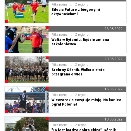
Piłka nożna
Z regionu
Silesia Future z biegowymi
aktywnościami
28.06.2022
Piłka nożna
Z regionu
Wolta w Bytomiu. Będzie zmiana
szkoleniowca
20.06.2022
Piłka nożna
Z regionu
Srebrny Górnik. Walka o złoto
przegrana o włos
16.06.2022
Piłka nożna
Z regionu
Wieczorek pieczętuje misję. Na koniec
ograł Polonię!
10.06.2022
Piłka nożna
Z regionu
"To jest bardzo dobra ekipa". Górnik