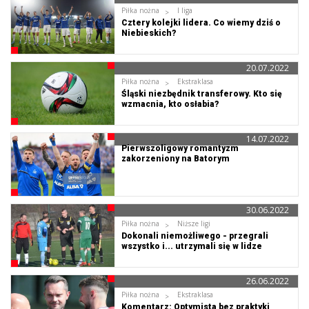
Piłka nożna
I liga
Cztery kolejki lidera. Co wiemy dziś o
Niebieskich?
20.07.2022
Piłka nożna
Ekstraklasa
Śląski niezbędnik transferowy. Kto się
wzmacnia, kto osłabia?
14.07.2022
Pierwszoligowy romantyzm
zakorzeniony na Batorym
30.06.2022
Piłka nożna
Niższe ligi
Dokonali niemożliwego - przegrali
wszystko i... utrzymali się w lidze
26.06.2022
Piłka nożna
Ekstraklasa
Komentarz: Optymista bez praktyki