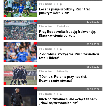
Piłka nożna
I liga
Łęczna psuje urodziny. Ruch traci
punkty z Górnikiem
10.08.2022
Piłka nożna
Ekstraklasa
Przy Roosevelta śrubują frekwencję.
Klasyk w cieniu bojkotu
08.08.2022
Piłka nożna
I liga
Z odrobiną szczęścia. Ruch zasiada w
fotelu lidera!
05.08.2022
Piłka nożna
Niższe ligi
TDanisz: Polonia przy nadziei.
Rozwiązanie wiosną?
02.08.2022
Piłka nożna
I liga
Ruch po zmianach, ale wciąż ten sam.
„Nowi są wzmocnieniem”