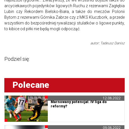
najbliższe tygodnie... Zważywszy, że we wrześniu dojdzie także do
arcyciekawych pojedynków ligowych Ruchu z rezerwami Zagłębia
Lubin czy Rekordem Bielsko-Biała, a także do meczów Polonii
Bytom z rezerwami Górnika Zabrze czy z MKS Kluczbork, a przede
wszystkim do bezpośredniej rywalizacji stulatków o ligowe punkty,
to kibice od piłki nie będą mogli odpocząć.
autor: Tadeusz Danisz
Podziel się:
Polecane
12.08.2022
Marnowany potencjał. IV liga do
reformy?
09.08.2022