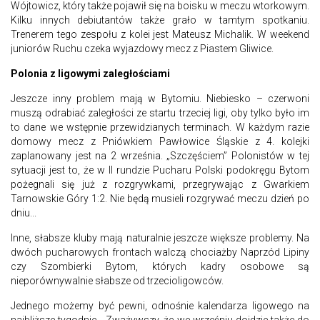
Wójtowicz, który także pojawił się na boisku w meczu wtorkowym.
Kilku innych debiutantów także grało w tamtym spotkaniu.
Trenerem tego zespołu z kolei jest Mateusz Michalik. W weekend
juniorów Ruchu czeka wyjazdowy mecz z Piastem Gliwice.
Polonia z ligowymi zaległościami
Jeszcze inny problem mają w Bytomiu. Niebiesko – czerwoni
muszą odrabiać zaległości ze startu trzeciej ligi, oby tylko było im
to dane we wstępnie przewidzianych terminach. W każdym razie
domowy mecz z Pniówkiem Pawłowice Śląskie z 4. kolejki
zaplanowany jest na 2 września. „Szczęściem” Polonistów w tej
sytuacji jest to, że w II rundzie Pucharu Polski podokręgu Bytom
pożegnali się już z rozgrywkami, przegrywając z Gwarkiem
Tarnowskie Góry 1:2. Nie będą musieli rozgrywać meczu dzień po
dniu...
Inne, słabsze kluby mają naturalnie jeszcze większe problemy. Na
dwóch pucharowych frontach walczą chociażby Naprzód Lipiny
czy Szombierki Bytom, których kadry osobowe są
nieporównywalnie słabsze od trzecioligowców.
Jednego możemy być pewni, odnośnie kalendarza ligowego na