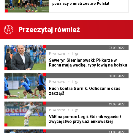
powalczy o mistrzostwo Polski!
Przeczytaj również
03.09.2022
Piłka nożna
I liga
Seweryn Siemianowski: Piłkarze w
Ruchu mają wędkę, ryby łowią na boisku
30.08.2022
Piłka nożna
I liga
Ruch kontra Górnik. Odliczanie czas
zacząć!
19.08.2022
Piłka nożna
I liga
VAR na pomoc Legii. Górnik wypuścił
zwycięstwo przy Łazienkowskiej
11.08.2022