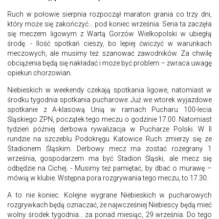
Ruch w połowie sierpnia rozpoczął maraton grania co trzy dni,
który może się zakończyć... pod koniec września. Seria ta zaczęła
się meczem ligowym z Wartą Gorzów Wielkopolski w ubiegłą
środę. - Ilość spotkań cieszy, bo lepiej ćwiczyć w warunkach
meczowych, ale musimy też szanować zawodników. Za chwilę
obciążenia będą się nakładać i może być problem – zwraca uwagę
opiekun chorzowian.
Niebieskich w weekendy czekają spotkania ligowe, natomiast w
środku tygodnia spotkania pucharowe. Już we wtorek wyjazdowe
spotkanie z A-klasową Unią w ramach Pucharu 100-lecia
Śląskiego ZPN, początek tego meczu o godzinie 17.00. Natomiast
tydzień później derbowa rywalizacja w Pucharze Polski. W II
rundzie na szczeblu Podokręgu Katowice Ruch zmierzy się ze
Stadionem Śląskim. Derbowy mecz ma zostać rozegrany 1
września, gospodarzem ma być Stadion Śląski, ale mecz się
odbędzie na Cichej. - Musimy też pamiętać, by dbać o murawę –
mówią w klubie. Wstępna pora rozgrywania tego meczu, to 17.30.
A to nie koniec. Kolejne wygrane Niebieskich w pucharowych
rozgrywkach będą oznaczać, że najwcześniej Niebiescy będą mieć
wolny środek tygodnia... za ponad miesiąc, 29 września. Do tego