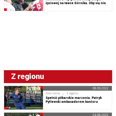
życiowej na ławce Górnika. Oby się nie
zmieniał!
Z regionu
08.09.2022
Piłka nożna
Z regionu
Spełnić piłkarskie marzenia. Patryk
Pytlewski ambasadorem kantoru
FlyingAtom
24.08.2022