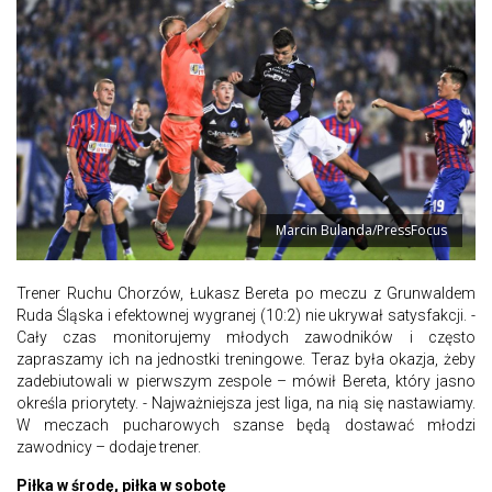
Marcin Bulanda/PressFocus
Trener Ruchu Chorzów, Łukasz Bereta po meczu z Grunwaldem
Ruda Śląska i efektownej wygranej (10:2) nie ukrywał satysfakcji. -
Cały czas monitorujemy młodych zawodników i często
zapraszamy ich na jednostki treningowe. Teraz była okazja, żeby
zadebiutowali w pierwszym zespole – mówił Bereta, który jasno
określa priorytety. - Najważniejsza jest liga, na nią się nastawiamy.
W meczach pucharowych szanse będą dostawać młodzi
zawodnicy – dodaje trener.
Piłka w środę, piłka w sobotę