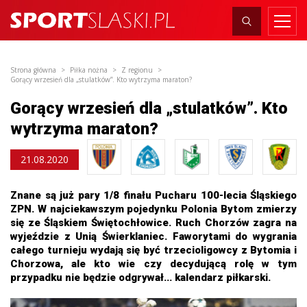
Strona główna
Piłka nożna
Z regionu
Gorący wrzesień dla „stulatków”. Kto wytrzyma maraton?
Gorący wrzesień dla „stulatków”. Kto
wytrzyma maraton?
21.08.2020
Znane są już pary 1/8 finału Pucharu 100-lecia Śląskiego
ZPN. W najciekawszym pojedynku Polonia Bytom zmierzy
się ze Śląskiem Świętochłowice. Ruch Chorzów zagra na
wyjeździe z Unią Świerklaniec. Faworytami do wygrania
całego turnieju wydają się być trzecioligowcy z Bytomia i
Chorzowa, ale kto wie czy decydującą rolę w tym
przypadku nie będzie odgrywał... kalendarz piłkarski.