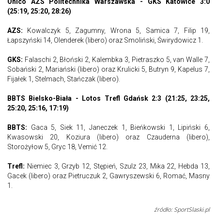
Onico AZS Politechnika Warszawska - GKS Katowice 3:0
(25:19, 25:20, 28:26)
AZS:
Kowalczyk 5, Zagumny, Wrona 5, Samica 7, Filip 19,
Łapszyński 14, Olenderek (libero) oraz Smoliński, Świrydowicz 1.
GKS:
Falaschi 2, Błoński 2, Kalembka 3, Pietraszko 5, van Walle 7,
Sobański 2, Mariański (libero) oraz Krulicki 5, Butryn 9, Kapelus 7,
Fijałek 1, Stelmach, Stańczak (libero).
BBTS Bielsko-Biała - Lotos Trefl Gdańsk 2:3 (21:25, 23:25,
25:20, 25:16, 17:19)
BBTS:
Gaca 5, Siek 11, Janeczek 1, Bieńkowski 1, Lipiński 6,
Kwasowski 20, Koziura (libero) oraz Czauderna (libero),
Storożyłow 5, Gryc 18, Vemić 12.
Trefl:
Niemiec 3, Grzyb 12, Stępień, Szulz 23, Mika 22, Hebda 13,
Gacek (libero) oraz Pietruczuk 2, Gawryszewski 6, Romać, Masny
1.
źródło: SportSlaski.pl