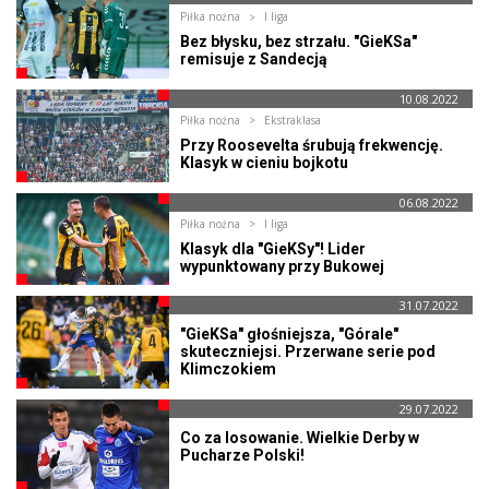
Piłka nożna
I liga
Bez błysku, bez strzału. "GieKSa"
remisuje z Sandecją
10.08.2022
Piłka nożna
Ekstraklasa
Przy Roosevelta śrubują frekwencję.
Klasyk w cieniu bojkotu
06.08.2022
Piłka nożna
I liga
Klasyk dla "GieKSy"! Lider
wypunktowany przy Bukowej
31.07.2022
"GieKSa" głośniejsza, "Górale"
skuteczniejsi. Przerwane serie pod
Klimczokiem
29.07.2022
Co za losowanie. Wielkie Derby w
Pucharze Polski!