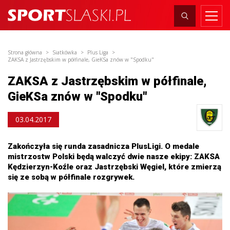
Strona główna
Siatkówka
Plus Liga
ZAKSA z Jastrzębskim w półfinale, GieKSa znów w "Spodku"
ZAKSA z Jastrzębskim w półfinale,
GieKSa znów w "Spodku"
03.04.2017
Zakończyła się runda zasadnicza PlusLigi. O medale
mistrzostw Polski będą walczyć dwie nasze ekipy: ZAKSA
Kędzierzyn-Koźle oraz Jastrzębski Węgiel, które zmierzą
się ze sobą w półfinale rozgrywek.