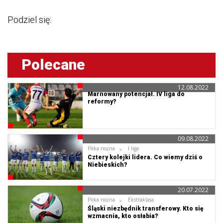
Podziel się:
Polecane
12.08.2022
Marnowany potencjał. IV liga do
reformy?
09.08.2022
Piłka nożna
I liga
Cztery kolejki lidera. Co wiemy dziś o
Niebieskich?
20.07.2022
Piłka nożna
Ekstraklasa
Śląski niezbędnik transferowy. Kto się
wzmacnia, kto osłabia?