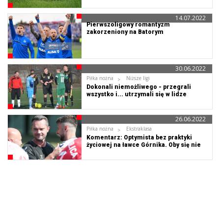
14.07.2022
Pierwszoligowy romantyzm
zakorzeniony na Batorym
30.06.2022
Piłka nożna
Niższe ligi
Dokonali niemożliwego - przegrali
wszystko i... utrzymali się w lidze
26.06.2022
Piłka nożna
Ekstraklasa
Komentarz: Optymista bez praktyki
życiowej na ławce Górnika. Oby się nie
zmieniał!