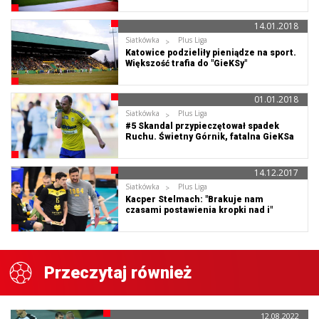
14.01.2018
Siatkówka
Plus Liga
Katowice podzieliły pieniądze na sport.
Większość trafia do "GieKSy"
01.01.2018
Siatkówka
Plus Liga
#5 Skandal przypieczętował spadek
Ruchu. Świetny Górnik, fatalna GieKSa
14.12.2017
Siatkówka
Plus Liga
Kacper Stelmach: "Brakuje nam
czasami postawienia kropki nad i"
Przeczytaj również
12.08.2022