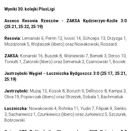
Wyniki 30. kolejki PlusLigi
Asseco Resovia Rzeszów - ZAKSA Kędzierzyn-Koźle 3:0
(25:21, 25:22, 25:19)
Resovia:
Lemański 6, Perrin 12, Ivović 14, Schoeps 13, Drzyzga 1,
Możdżonek 5, Wojtaszek (libero) oraz Nowakowski, Rossard.
ZAKSA:
Konarski 16, Buszek 8, Wiśniewski 7, Bieniek 3, Deroo 10,
Toniutti 1, Zatorski (libero) oraz Semeniuk 2, Czarnowski 1, Bociek.
Jastrzębski Węgiel - Łuczniczka Bydgoszcz 3:0 (25:17, 25:21,
25:19)
Jastrzębski:
Muzaj 13, Kosok 8, Boruch 9, DeRocco 8, Kampa 3,
Oliva 19, Popiwczak (libero) oraz Strzeżek, Sobala 1, Bachmatiuk.
Łuczniczka:
Nowakowski 4, Rohnka 11, Yudin 7, Filipiak 9, Sieńko
3, Sacharewicz 1, Czunkiewicz (libero) oraz Jurkiewicz 5, Szczurek,
Bobrowski.