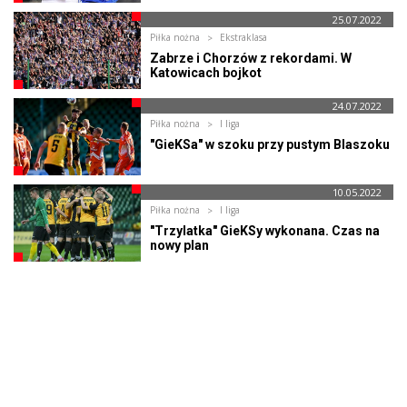
25.07.2022
Piłka nożna
Ekstraklasa
Zabrze i Chorzów z rekordami. W
Katowicach bojkot
24.07.2022
Piłka nożna
I liga
"GieKSa" w szoku przy pustym Blaszoku
10.05.2022
Piłka nożna
I liga
"Trzylatka" GieKSy wykonana. Czas na
nowy plan