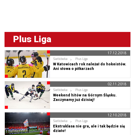
Plus Liga
17.12.2018
Siatkówka
Plus Liga
W Katowicach rok należał do hokeistów.
Ani słowa o piłkarzach
02.11.2018
Siatkówka
Plus Liga
Weekend hitów na Górnym Śląsku.
Zaczynamy już dzisiaj!
12.10.2018
Siatkówka
Plus Liga
Ekstraklasa nie gra, ale i tak będzie się
działo!