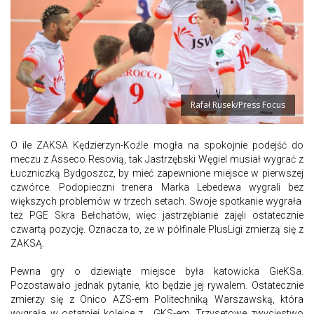
Rafał Rusek/Press Focus
O ile ZAKSA Kędzierzyn-Koźle mogła na spokojnie podejść do
meczu z Asseco Resovią, tak Jastrzębski Węgiel musiał wygrać z
Łuczniczką Bydgoszcz, by mieć zapewnione miejsce w pierwszej
czwórce. Podopieczni trenera Marka Lebedewa wygrali bez
większych problemów w trzech setach. Swoje spotkanie wygrała
też PGE Skra Bełchatów, więc jastrzębianie zajęli ostatecznie
czwartą pozycję. Oznacza to, że w półfinale PlusLigi zmierzą się z
ZAKSĄ.
Pewna gry o dziewiąte miejsce była katowicka GieKSa.
Pozostawało jednak pytanie, kto będzie jej rywalem. Ostatecznie
zmierzy się z Onico AZS-em Politechniką Warszawską, która
wygrała w ostatniej kolejce z... GKS-em. Trzysetowe zwycięstwo