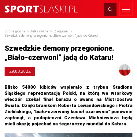
Strona główna
Piłka nożna
Z regionu
Szwedzkie demony przegonione. „Biało-czerwoni” jadą do Kataru!
Szwedzkie demony przegonione.
„Biało-czerwoni” jadą do Kataru!
29.03.2022
Blisko 54000 kibiców wspierało z trybun Stadionu
Śląskiego reprezentację Polski, na którą we wtorkowy
wieczór czekał finał barażu o awans na Mistrzostwa
Świata. Dzięki bramkom Roberta Lewandowskiego i Piotra
Zielińskiego, "biało-czerwony kocioł czarownic" ponownie
zapłonął, a podopieczni Czesława Michniewicza będą
mieli okazję pojechać na tegoroczny mundial do Kataru.