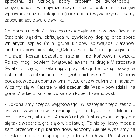
spotkaniu ze Szkocją spory problem ze zwrotnością i
decyzyjnością, w najważniejszym meczu ostatnich miesięcy
wprowadził dużo spokoju do środka pola + wywalczył rzut karny,
zapewniający otwarcie wyniku.
Od momentu gola Zielińskiego rozpoczęła się prawdziwa fiesta na
Stadionie Śląskim, obfitująca w żywiołowy doping oraz sporo
wbijanych szpilek (m.in. grupa kibiców śpiewająca Zlatanowi
Ibrahimovicowi piosenkę z „Czterdziestolatka” po jego wejściu na
murawę). Resztą pozostaje historią - po końcowym gwizdku
Polacy mogli bowiem świętować awans na drugie Mistrzostwa
Świata z rzędu, przełamując przy okazji tragiczną passę w
ostatnich spotkaniach z „żółto-niebieskimi”. - Chcemy
podziękować za doping w tym meczu oraz w całym eliminacjach.
Widzimy się w Katarze, wielki szacun dla Was - powiedział "na
gorąco" w kierunku kibiców kapitan Robert Lewandowski.
- Dokonaliśmy czegoś wyjątkowego. W szeregach tego zespołu
jest wielu zawodników i zasługujemy na to, by zagrać na Mundialu
lepiej niż cztery lata temu. Atmosfera była fantastyczna, bo gdy ma
się takie wsparcie, gra się o wiele łatwiej. To nie był łatwy mecz, a
sam przeciwnik był bardzo doświadczony. Ale nie wyszliśmy na
miękkich nogach i sporą rolę odegrała głowa. Po strzeleniu