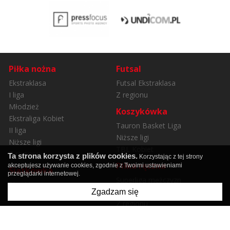
Piłka nożna
Futsal
Ekstraklasa
Futsal Ekstraklasa
I liga
Z regionu
Młodzież
Koszykówka
Ekstraliga Kobiet
Tauron Basket Liga
II liga
Niższe ligi
Niższe ligi
TBL Kobiet
Z regionu
Ta strona korzysta z plików cookies.
Korzystając z tej strony
Piłka ręczna
akceptujesz używanie cookies, zgodnie z Twoimi ustawieniami
Siatkówka
przeglądarki internetowej.
Superliga mężczyzn
Plus Liga
Superliga kobiet
Zgadzam się
Orlen Liga
Z regionu
Z regionu
Sporty zimowe
Hokej