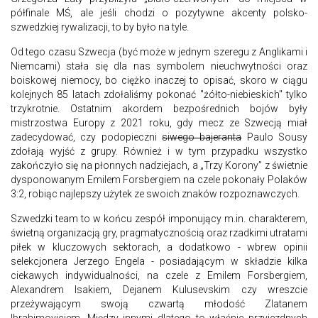
półfinale MŚ, ale jeśli chodzi o pozytywne akcenty polsko-
szwedzkiej rywalizacji, to by było na tyle.
Od tego czasu Szwecja (być może w jednym szeregu z Anglikami i
Niemcami) stała się dla nas symbolem nieuchwytności oraz
boiskowej niemocy, bo ciężko inaczej to opisać, skoro w ciągu
kolejnych 85 latach zdołaliśmy pokonać "żółto-niebieskich" tylko
trzykrotnie. Ostatnim akordem bezpośrednich bojów były
mistrzostwa Europy z 2021 roku, gdy mecz ze Szwecją miał
zadecydować, czy podopieczni
siwego bajeranta
Paulo Sousy
zdołają wyjść z grupy. Również i w tym przypadku wszystko
zakończyło się na płonnych nadziejach, a „Trzy Korony” z świetnie
dysponowanym Emilem Forsbergiem na czele pokonały Polaków
3:2, robiąc najlepszy użytek ze swoich znaków rozpoznawczych.
Szwedzki team to w końcu zespół imponujący m.in. charakterem,
świetną organizacją gry, pragmatycznością oraz rzadkimi utratami
piłek w kluczowych sektorach, a dodatkowo - wbrew opinii
selekcjonera Jerzego Engela - posiadającym w składzie kilka
ciekawych indywidualności, na czele z Emilem Forsbergiem,
Alexandrem Isakiem, Dejanem Kulusevskim czy wreszcie
przeżywającym swoją czwartą młodość Zlatanem