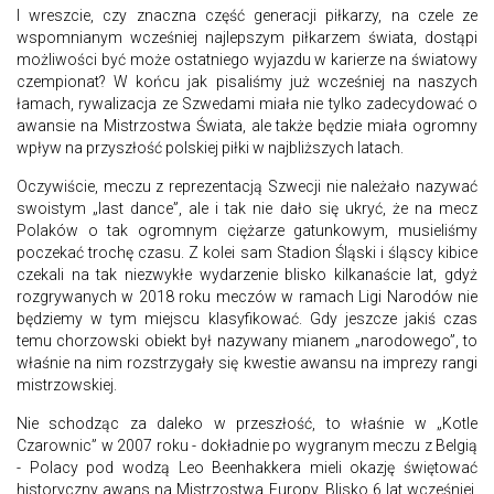
I wreszcie, czy znaczna część generacji piłkarzy, na czele ze
wspomnianym wcześniej najlepszym piłkarzem świata, dostąpi
możliwości być może ostatniego wyjazdu w karierze na światowy
czempionat? W końcu jak pisaliśmy już wcześniej na naszych
łamach, rywalizacja ze Szwedami miała nie tylko zadecydować o
awansie na Mistrzostwa Świata, ale także będzie miała ogromny
wpływ na przyszłość polskiej piłki w najbliższych latach.
Oczywiście, meczu z reprezentacją Szwecji nie należało nazywać
swoistym „last dance”, ale i tak nie dało się ukryć, że na mecz
Polaków o tak ogromnym ciężarze gatunkowym, musieliśmy
poczekać trochę czasu. Z kolei sam Stadion Śląski i śląscy kibice
czekali na tak niezwykłe wydarzenie blisko kilkanaście lat, gdyż
rozgrywanych w 2018 roku meczów w ramach Ligi Narodów nie
będziemy w tym miejscu klasyfikować. Gdy jeszcze jakiś czas
temu chorzowski obiekt był nazywany mianem „narodowego”, to
właśnie na nim rozstrzygały się kwestie awansu na imprezy rangi
mistrzowskiej.
Nie schodząc za daleko w przeszłość, to właśnie w „Kotle
Czarownic” w 2007 roku - dokładnie po wygranym meczu z Belgią
- Polacy pod wodzą Leo Beenhakkera mieli okazję świętować
historyczny awans na Mistrzostwa Europy. Blisko 6 lat wcześniej,