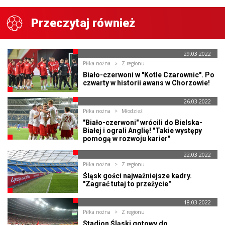
Przeczytaj również
29.03.2022
Piłka nożna
Z regionu
Biało-czerwoni w "Kotle Czarownic". Po
czwarty w historii awans w Chorzowie!
26.03.2022
Piłka nożna
Młodzież
"Biało-czerwoni" wrócili do Bielska-
Białej i ograli Anglię! "Takie występy
pomogą w rozwoju karier"
22.03.2022
Piłka nożna
Z regionu
Śląsk gości najważniejsze kadry.
"Zagrać tutaj to przeżycie"
18.03.2022
Piłka nożna
Z regionu
Stadion Śląski gotowy do