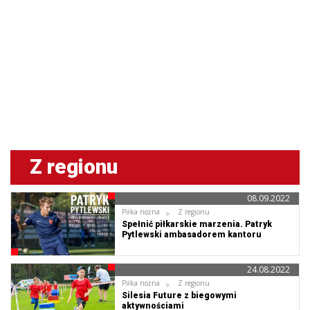
Z regionu
08.09.2022
Piłka nożna
Z regionu
Spełnić piłkarskie marzenia. Patryk
Pytlewski ambasadorem kantoru
FlyingAtom
24.08.2022
Piłka nożna
Z regionu
Silesia Future z biegowymi
aktywnościami