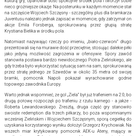
kulturą gry, opanował dość spokojnie środek pola i tworzył sobie
nieco groźniejsze okazje. Na posterunku w każdym momencie stał
na szczęście Wojciech Szczęsny - szczególny plus dla bramkarza
Juventusu należało jednak zapisać w momencie, gdy zatrzymał on
akcje Emila Forsberga, sprokurowaną przez głupią stratę
Krystiana Bielika w środku pola.
Natomiast nazywając rzeczy po imieniu, „biało-czerwoni” długo
prezentowali się na murawie dość przeciętnie, stosując dalekie piłki
jako jedyną możliwość zagrożenia w ofensywie. Spory zawód
stanowiła postawa bardzo niewidocznego Piotra Zielińskiego, ale
gdy trzeba było wykorzystać sytuację sam na sam, sprokurowaną
przez stratę jednego ze Szwedów w okolic 35 metra od swojej
bramki, pomocnik Napoli pokazał wyrachowanie godnie
topowego zawodnika Europy.
Warto jednak wspomnieć, że gol „Ziela” był już trafieniem na 2:0, bo
drugą połowę rozpoczęli po trafieniu z rzutu karnego - a jakże -
Roberta Lewandowskiego. Zresztą, druga część gry stanowiło
swoiste redemption dla trzech piłkarzy, bo poza wspomnianymi
wcześniej Zielińskim i Wojciechem Szczęsnym, sporą cegiełkę do
uzyskania korzystanego wyniku dołożył Grzegorz Krychowiak. Na
wszech miar krytykowany pomocnik AEK-u Ateny, mający w