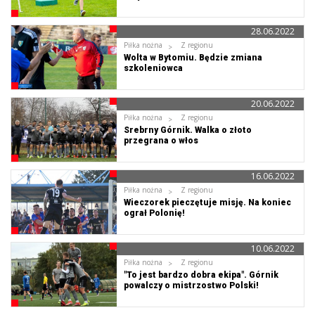
28.06.2022
Piłka nożna
Z regionu
Wolta w Bytomiu. Będzie zmiana
szkoleniowca
20.06.2022
Piłka nożna
Z regionu
Srebrny Górnik. Walka o złoto
przegrana o włos
16.06.2022
Piłka nożna
Z regionu
Wieczorek pieczętuje misję. Na koniec
ograł Polonię!
10.06.2022
Piłka nożna
Z regionu
"To jest bardzo dobra ekipa". Górnik
powalczy o mistrzostwo Polski!