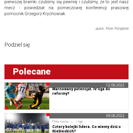
pierwszej bramki czuliśmy się pewniej i czuliśmy, że to jest nasz
mecz - powiedział na pomeczowej konferencji prasowej
pomocnik Grzegorz Krychowiak.
autor: Piotr Porębski
Podziel się:
Polecane
12.08.2022
Marnowany potencjał. IV liga do
reformy?
09.08.2022
Piłka nożna
I liga
Cztery kolejki lidera. Co wiemy dziś o
Niebieskich?