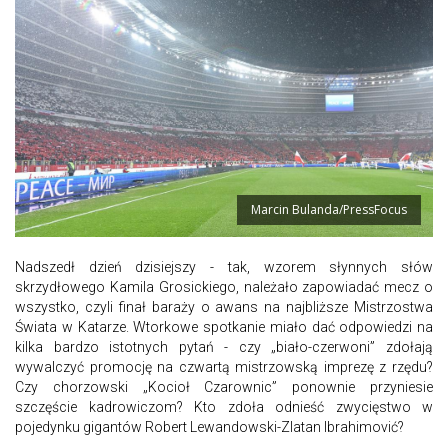
Marcin Bulanda/PressFocus
Nadszedł dzień dzisiejszy - tak, wzorem słynnych słów
skrzydłowego Kamila Grosickiego, należało zapowiadać mecz o
wszystko, czyli finał baraży o awans na najbliższe Mistrzostwa
Świata w Katarze. Wtorkowe spotkanie miało dać odpowiedzi na
kilka bardzo istotnych pytań - czy „biało-czerwoni” zdołają
wywalczyć promocję na czwartą mistrzowską imprezę z rzędu?
Czy chorzowski „Kocioł Czarownic” ponownie przyniesie
szczęście kadrowiczom? Kto zdoła odnieść zwycięstwo w
pojedynku gigantów Robert Lewandowski-Zlatan Ibrahimović?