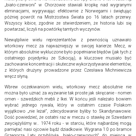
„biało-czerwoni” w Chorzowie stawiali kropkę nad wygranymi
eliminacjami, wygrywając efektownie z Norwegami i świętując
później powrót na Mistrzostwa Świata po 16 latach przerwy.
Wszyscy kibice, zgodnie ze stwierdzeniem, że historia lubi się
powtarzać, liczyli na powtórkę tamtych wyczynów.
Niewątpliwie wielu reprezentantów z pewnością uznawało
wtorkowy mecz za najważniejszy w swojej karierze. Mecz, w
którym absolutnie wykluczone było popełnianie błędów (jak tych z
ostatniego pojedynku ze Szkocją), a kluczowe musiało być
zachowanie koncentracji i skuteczne wykorzystywanie elementów,
z których drużyny prowadzone przez Czesława Michniewicza
wręcz słyną.
Wbrew oczekiwaniom wielu, wtorkowy mecz absolutnie nie
można było uznać za wyzwanie tak proste jak skręcanie - nomen
omen - szwedzkich mebli z Ikei. W końcu jeśli należało bowiem
wybrać jednego rywala, który w ostatnim czasie Polakom
wyjątkowo „nie leżał”, zdecydowanie byliby to Skandynawowie.
Dość powiedzieć, że ostatni raz w meczu o stawkę ze Szwedami
zwyciężyliśmy w… 1974 roku - w starciu, które najbardziej mogą
pamiętać nasi ojcowie bądź dziadkowie. Wygrana 1:0 po bramce
Grzegorza Laty przybliżyła „biało-czerwonych” do miejsca w