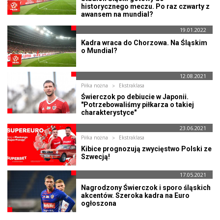
historycznego meczu. Po raz czwarty z
awansem na mundial?
19.01.2022
Kadra wraca do Chorzowa. Na Śląskim
o Mundial?
12.08.2021
Piłka nożna
Ekstraklasa
Świerczok po debiucie w Japonii.
"Potrzebowaliśmy piłkarza o takiej
charakterystyce"
23.06.2021
Piłka nożna
Ekstraklasa
Kibice prognozują zwycięstwo Polski ze
Szwecją!
17.05.2021
Nagrodzony Świerczok i sporo śląskich
akcentów. Szeroka kadra na Euro
ogłoszona