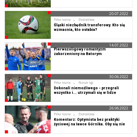
20.07.2022
Piłka nożna
Ekstraklasa
Śląski niezbędnik transferowy. Kto się
wzmacnia, kto osłabia?
14.07.2022
Pierwszoligowy romantyzm
zakorzeniony na Batorym
30.06.2022
Piłka nożna
Niższe ligi
Dokonali niemożliwego - przegrali
wszystko i... utrzymali się w lidze
26.06.2022
Piłka nożna
Ekstraklasa
Komentarz: Optymista bez praktyki
życiowej na ławce Górnika. Oby się nie
zmieniał!