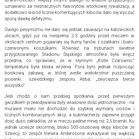
Ibrahimoviciem. Między innymi dlatego to właśnie przyjezdnych
uznawano za nieznacznych faworytów wtorkowej rywalizacji, a
dodatkowo wśród licznie komentujących kibiców dało się wyczuć
sporą dawkę defetyzmu.
Owego pesymizmu nie dało się jednak zauważyć na katowickich
ulicach, gdyż już na niespełna 2-3 godziny przed meczem w
okolicach centrum pojawiały się tłumy fanów z szalikami i biało-
czerwonymi koszulkami. Również na trybunach świetnie
przygotowanego Stadionu Śląskiego atmosfera była wręcz
przednia, co sprawiało, że w słynnym „Kotle Czarownic”
temperatura była bliska wrzenia. Pora było jednak rozpocząć
boiskową zabawę, w której wedle wielokrotnie puszczanej
piosenki… szwedzkiego zespołu Abba, „zwycięzca bierze
wszystko”.
Jeśli chodzi o sam przebieg spotkania, przed pierwszym
gwizdkiem przewidywania były właściwie dość jednoznaczne - na
murawie miało nie dochodzić do szybkiej wymiany ciosów i
licznych kombinacyjnych akcji, a bukmacherzy zapewne przyjęli
dość dużo zakładów, że w meczu padnie mniej niż 2,5 bramki. Ku
jednak uciesze skromnej, blisko 500-osobowej ekipy kibiców ze
Szwecji, to zespół trenera Anderssona wykazywał się większą