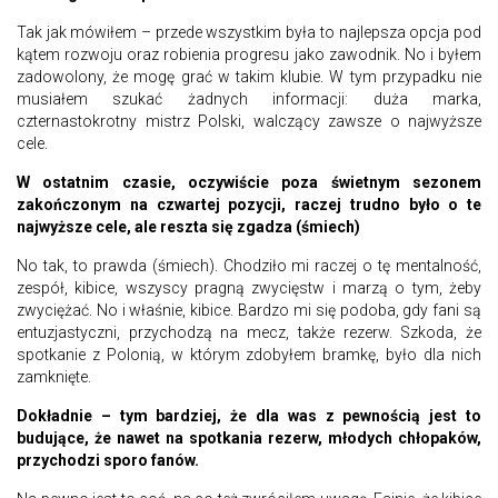
Tak jak mówiłem – przede wszystkim była to najlepsza opcja pod
kątem rozwoju oraz robienia progresu jako zawodnik. No i byłem
zadowolony, że mogę grać w takim klubie. W tym przypadku nie
musiałem szukać żadnych informacji: duża marka,
czternastokrotny mistrz Polski, walczący zawsze o najwyższe
cele.
W ostatnim czasie, oczywiście poza świetnym sezonem
zakończonym na czwartej pozycji, raczej trudno było o te
najwyższe cele, ale reszta się zgadza (śmiech)
No tak, to prawda (śmiech). Chodziło mi raczej o tę mentalność,
zespół, kibice, wszyscy pragną zwycięstw i marzą o tym, żeby
zwyciężać. No i właśnie, kibice. Bardzo mi się podoba, gdy fani są
entuzjastyczni, przychodzą na mecz, także rezerw. Szkoda, że
spotkanie z Polonią, w którym zdobyłem bramkę, było dla nich
zamknięte.
Dokładnie – tym bardziej, że dla was z pewnością jest to
budujące, że nawet na spotkania rezerw, młodych chłopaków,
przychodzi sporo fanów.