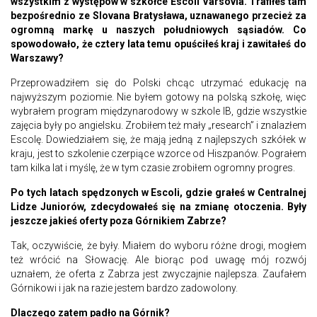
wszystkim z występów w szkółce Escoli Varsovia. Trafiłeś tam
bezpośrednio ze Slovana Bratysława, uznawanego przecież za
ogromną markę u naszych południowych sąsiadów. Co
spowodowało, że cztery lata temu opuściłeś kraj i zawitałeś do
Warszawy?
Przeprowadziłem się do Polski chcąc utrzymać edukację na
najwyższym poziomie. Nie byłem gotowy na polską szkołę, więc
wybrałem program międzynarodowy w szkole IB, gdzie wszystkie
zajęcia były po angielsku. Zrobiłem też mały „research” i znalazłem
Escolę. Dowiedziałem się, że mają jedną z najlepszych szkółek w
kraju, jest to szkolenie czerpiące wzorce od Hiszpanów. Pograłem
tam kilka lat i myślę, że w tym czasie zrobiłem ogromny progres.
Po tych latach spędzonych w Escoli, gdzie grałeś w Centralnej
Lidze Juniorów, zdecydowałeś się na zmianę otoczenia. Były
jeszcze jakieś oferty poza Górnikiem Zabrze?
Tak, oczywiście, że były. Miałem do wyboru różne drogi, mogłem
też wrócić na Słowację. Ale biorąc pod uwagę mój rozwój
uznałem, że oferta z Zabrza jest zwyczajnie najlepsza. Zaufałem
Górnikowi i jak na razie jestem bardzo zadowolony.
Dlaczego zatem padło na Górnik?