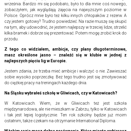
września. Bardzo mi się podobało, było to dla mnie coś nowego,
zobaczyłem, jak wyglądają zajęcia na najwyższym poziomie w
Polsce. Oprócz mnie było też kilku innych chłopaków z rezerw. A
czy jestem gotowy? Trudno powiedzieć. Na razie muszę się skupić
na tym, aby udowodnić, że jestem najlepszy w trzeciej lidze, strzelić
kilka bramek i dobrze się prezentować. Potem mogę zrobić krok do
przodu.
Z tego co widziałem, ambicje, czy plany długoterminowe,
masz określone jasno – znaleźć się w klubie w jednej z
najlepszych pięciu lig w Europie.
Jestem zdania, że trzeba mieć ambicje i walczyć o nie. Zawieszać
sobie wysoko poprzeczkę. Bez tego trudno jest się zmotywować
do ciężkiej pracy na treningach każdego dnia.
Na Śląsku wybrałeś szkołę w Gliwicach, czy w Katowicach?
W Katowicach. Wiem, że w Gliwicach też jest szkoła
międzynarodowa, ale nie mieszkam w Zabrzu, tylko w Katowicach
i tak jest lepiej logistycznie. Ten rok szkolny będzie już moim
ostatnim, także czekam na otrzymanie International Diploma.