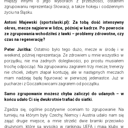
między innymi o jego wyborach z przeszłości, ostatnim
zgrupowaniu reprezentacji Słowacji, a także hokeju i codziennym
życiu na Śląsku.
Antoni Majewski (sportslaski.pl): Za tobą dość intensywny
okres, mecze najpierw w lidze, później w kadrze. Po powrocie
ze zgrupowania wchodziłeś z ławki – problemy zdrowotne, czy
czas na regenerację?
Peter Juritka:
Ostatnio było tego dużo, mecze w środę i w
weekend, później reprezentacja. Ze zdrowiem u mnie wszystko w
porządku, nie ma żadnych dolegliwości, po prostu musiałem
trochę odpocząć. Na zgrupowaniu zagrałem trzy mecze, trenerzy
nie chcieli, żebym złapał kontuzję, ale w następnych meczach
mam nadzieję będę figurować w pierwszej jedenastce. Już w
pucharze i z Goczałkowicami zagrałem od początku.
Samo zgrupowanie możesz chyba zaliczyć do udanych – w
końcu udało Ci się dwukrotnie trafiać do siatki.
Zgadza się, ogólnie pozytywnie oceniam to zgrupowanie. Na
turnieju, na którym były Czechy, Niemcy i Austria udało nam się
zająć drugie miejsce, a mnie strzelić dwie bramki przeciwko
drużynom, które są wysoko w rankingu UEFA i mają kluby, w