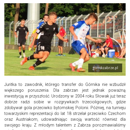
gornikzabrze.pl
Juritka to zawodnik, którego transfer do Górnika nie wzbudził
większego poruszenia. Dla zabrzan jest jednak poważną
inwestycją w przyszłość. Urodzony w 2004 roku Słowak już teraz
dobrze radzi sobie w rozgrywkach trzecioligowych, gdzie
zdobywał gola przeciwko bytomskiej Polonii. Później, na turnieju
towarzyskim reprezentacji do lat 18 strzelał przeciwko Czechom
oraz Austriakom, udowadniając swoją wartość również dla
swojego kraju. Z młodym talentem z Zabrza porozmawialiśmy