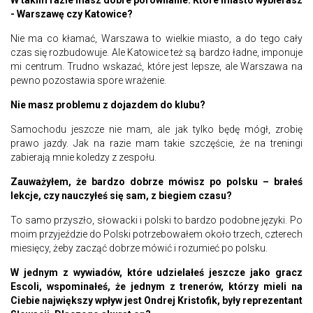
W takim razie masz dobre porównanie. Które miasto wybierasz
- Warszawę czy Katowice?
Nie ma co kłamać, Warszawa to wielkie miasto, a do tego cały
czas się rozbudowuje. Ale Katowice też są bardzo ładne, imponuje
mi centrum. Trudno wskazać, które jest lepsze, ale Warszawa na
pewno pozostawia spore wrażenie.
Nie masz problemu z dojazdem do klubu?
Samochodu jeszcze nie mam, ale jak tylko będę mógł, zrobię
prawo jazdy. Jak na razie mam takie szczęście, że na treningi
zabierają mnie koledzy z zespołu.
Zauważyłem, że bardzo dobrze mówisz po polsku – brałeś
lekcje, czy nauczyłeś się sam, z biegiem czasu?
To samo przyszło, słowacki i polski to bardzo podobne języki. Po
moim przyjeździe do Polski potrzebowałem około trzech, czterech
miesięcy, żeby zacząć dobrze mówić i rozumieć po polsku.
W jednym z wywiadów, które udzielałeś jeszcze jako gracz
Escoli, wspominałeś, że jednym z trenerów, którzy mieli na
Ciebie największy wpływ jest Ondrej Kristofik, były reprezentant