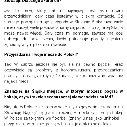
Słowacji. Dlaczego akurat on?
Jest to trener, który dał mi najwięcej. Jest takim moim
przewodnikiem, cały czas jesteśmy w bliskim kontakcie. Od
samego początku mojej przygody w Slovanie Bratysława wiele
mnie nauczył, wiele pokazał. Znamy się przez… co najmniej 8 lat, a
może nawet więcej. Cały czas mi pomaga, zawsze ma coś
dobrego do powiedzenia, kiedy potrzebuję porady i jestem
zgubiony w tym piłkarskim świecie.
Przyjeżdża na Twoje mecze do Polski?
Tak. W Zabrzu jeszcze nie był, ale na pewno będzie. Teraz
oczywiście są problemy z koronawirusem, przekraczaniem
granicy i tak dalej, ale myślę, że uda się to zorganizować i wpadnie
na jakiś mecz.
Znalazłeś na Śląsku miejsce, w którym możesz pograć w
hokeja, czy w trakcie sezonu raczej nie wchodzisz na lód?
Nie, tutaj w Polsce nie gram w hokeja, tylko gdy w zimie wracam na
Słowację. Najczęściej gram z rodziną – moi kuzyni trenują hokej.
W Polsce za to gram we floorball (znany u nas jako unihokej –
przyp. red.), normalnie gra się w hali, ale ja grałem na asfalcie.