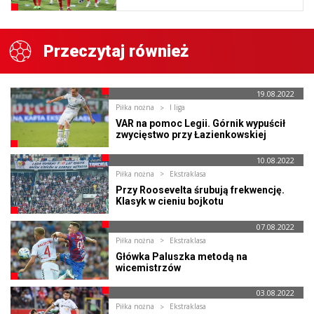
Przeczytaj również
19.08.2022
Piłka nożna
I liga
VAR na pomoc Legii. Górnik wypuścił
zwycięstwo przy Łazienkowskiej
10.08.2022
Piłka nożna
Ekstraklasa
Przy Roosevelta śrubują frekwencję.
Klasyk w cieniu bojkotu
07.08.2022
Piłka nożna
Ekstraklasa
Główka Paluszka metodą na
wicemistrzów
03.08.2022
Piłka nożna
Ekstraklasa