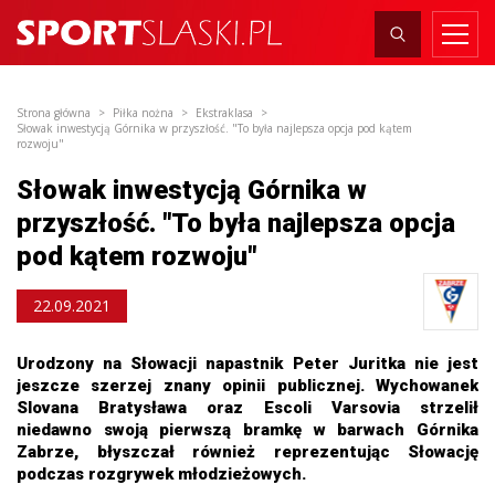
Strona główna
Piłka nożna
Ekstraklasa
Słowak inwestycją Górnika w przyszłość. "To była najlepsza opcja pod kątem
rozwoju"
Słowak inwestycją Górnika w
przyszłość. "To była najlepsza opcja
pod kątem rozwoju"
22.09.2021
Urodzony na Słowacji napastnik Peter Juritka nie jest
jeszcze szerzej znany opinii publicznej. Wychowanek
Slovana Bratysława oraz Escoli Varsovia strzelił
niedawno swoją pierwszą bramkę w barwach Górnika
Zabrze, błyszczał również reprezentując Słowację
podczas rozgrywek młodzieżowych.