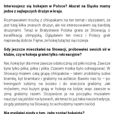
Interesujesz się hokejem w Polsce? Akurat na Śląsku mamy
jedne z najlepszych drużyn w kraju.
Rozmawiałem trochę z chłopakami na ten temat i słyszałem, że
jest tutaj kilka znanych drużyn, ale nie interesowałem się bardziej
drużynami. Teraz w Bratysławie Polska grała ze Słowacją o
kwalifikację olimpijską. Oglądałem ten mecz i Polacy grali
naprawdę dobrze. Fajnie, że hokej tutaj też się rozwija.
Gdy jeszcze mieszkałeś na Słowacji, próbowałeś swoich sił w
klubie, czy w hokeja grałeś tylko rekreacyjnie?
Nie, hokej był dla mnie zawsze odskocznią od piłki nożnej. Zawsze
była tylko piłka, piłka i piłka. Czasem trzeba było odreagować. W
Słowacji miałem całą grupę chłopaków – latem zrobiliśmy sobie
bramkę, był bramkarz i graliśmy na asfalcie. Bawiło nas to – po
treningach szliśmy na boisko i do wieczora graliśmy. Jak
mówiłem, moi kuzyni grają w hokeja na lodzie, więc zawsze w
zimę graliśmy razem. Oczywiście ja na początku musiałem
nauczyć się jeździć na łyżwach, ale teraz to już taka nasza tradycja,
że gdy jesteśmy na Słowacji, to wchodzimy razem na lód.
Nie myślałeś nigdy o tym, żeby zostać hokeistą?