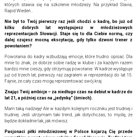
których stawia się na szkolenie młodzieży. Na przykład Slavia,
Rapid Wiedeń…
Nie był to Twój pierwszy raz jeśli chodzi o kadrę, bo już od
kilku dobrych lat występujesz w młodzieżowych
reprezentacjach Słowacji. Staje się to dla Ciebie normą, czy
dalej czujesz mocną ekscytację, gdy tylko dzwoni trener z
powołaniem?
Powołania do kadry wzbudzają emocje, które trudno opisać. Dla
mnie to znak, że dobrze sobie radzę w klubie i za każdym razem
bardzo mnie cieszy, gdy otrzymuję powołanie. W kadrze występuje
już od trzech lat, pierwszy raz zagrałem w reprezentacji do lat 15.
Fajnie, że cały czas mogę reprezentować swój kraj.
Znając Twój ambicje – za niedługo czas na debiut w kadrze do
lat 21, a później czas na „jedynkę” (śmiech).
Mam taką nadzieję! Ale w każdym kolejnym roczniku jest trudniej i
trudniej. Jeśli utrzymam taki trend, jak dotychczas, to myślę, że
będzie dokładnie tak, jak mówisz.
Pasjonaci piłki młodzieżowej w Polsce kojarzą Cię przede