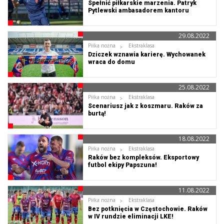
Spełnić piłkarskie marzenia. Patryk
Pytlewski ambasadorem kantoru
FlyingAtom
29.08.2022
Piłka nożna
Ekstraklasa
Dziczek wznawia karierę. Wychowanek
wraca do domu
25.08.2022
Piłka nożna
Ekstraklasa
Scenariusz jak z koszmaru. Raków za
burtą!
18.08.2022
Piłka nożna
Ekstraklasa
Raków bez kompleksów. Eksportowy
futbol ekipy Papszuna!
11.08.2022
Piłka nożna
Ekstraklasa
Bez potknięcia w Częstochowie. Raków
w IV rundzie eliminacji LKE!