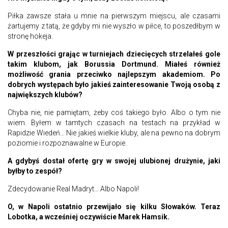
Piłka zawsze stała u mnie na pierwszym miejscu, ale czasami
żartujemy z tatą, że gdyby mi nie wyszło w piłce, to poszedłbym w
stronę hokeja.
W przeszłości grając w turniejach dziecięcych strzelałeś gole
takim klubom, jak Borussia Dortmund. Miałeś również
możliwość grania przeciwko najlepszym akademiom. Po
dobrych występach było jakieś zainteresowanie Twoją osobą z
największych klubów?
Chyba nie, nie pamiętam, żeby coś takiego było. Albo o tym nie
wiem. Byłem w tamtych czasach na testach na przykład w
Rapidzie Wiedeń… Nie jakieś wielkie kluby, ale na pewno na dobrym
poziomie i rozpoznawalne w Europie.
A gdybyś dostał ofertę gry w swojej ulubionej drużynie, jaki
byłby to zespół?
Zdecydowanie Real Madryt… Albo Napoli!
O, w Napoli ostatnio przewijało się kilku Słowaków. Teraz
Lobotka, a wcześniej oczywiście Marek Hamsik.