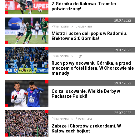
Z Górnika do Rakowa. Transfer
potwierdzony!
30.07.2022
Piłka nożna
Ekstraklasa
Mistrz i uczeń dali popis w Radomiu.
Efektowne 3:0 Górnika!
29.07.2022
Piłka nożna
I liga
Ruch po wylosowaniu Górnika, a przed
meczem o fotel lidera. W Chorzowie nie
ma nudy
29.07.2022
Co za losowanie. Wielkie Derby w
Pucharze Polski!
25.07.2022
Piłka nożna
Ekstraklasa
Zabrze i Chorzów z rekordami. W
Katowicach bojkot