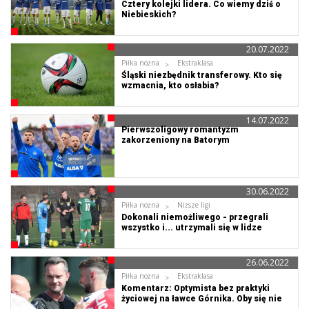
Cztery kolejki lidera. Co wiemy dziś o
Niebieskich?
20.07.2022
Piłka nożna
Ekstraklasa
Śląski niezbędnik transferowy. Kto się
wzmacnia, kto osłabia?
14.07.2022
Pierwszoligowy romantyzm
zakorzeniony na Batorym
30.06.2022
Piłka nożna
Niższe ligi
Dokonali niemożliwego - przegrali
wszystko i... utrzymali się w lidze
26.06.2022
Piłka nożna
Ekstraklasa
Komentarz: Optymista bez praktyki
życiowej na ławce Górnika. Oby się nie