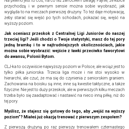
Na pewno jest to coś, na co też zwróciłem uwagę. Fajnie, że kibice
przychodzą i w pewnym sensie można sobie wyobrazić, jak
wygląda to na meczach pierwszej drużyny. To też daje motywację,
żeby starać się wejść po tych schodach, pokazać się, wejść na
wyższy poziom.
Jak oceniasz przeskok z Centralnej Ligi Juniorów do naszej
trzeciej ligi? Jeśli chodzi o Twoje statystyki, masz do tej pory
jedną bramkę i to w najtrudniejszych okolicznościach, jakie
można sobie wyobrazić: wejście z ławki przeciwko faworytowi
do awansu, Polonii Bytom.
CLJ-ka to oczywiście najwyższy poziom w Polsce, ale wciąż jest to
tylko piłka juniorska. Trzecia liga może i nie stoi wysoko w
hierarchii, ale czuć, że ma się do czynienia z seniorskim graniem.
Zachowania na boisku są inne, inne są kwestie taktyczne, a także
fizyczne. Nie jest to duży przeskok, ale w pierwszych kilku meczach
trzeba było się zaadaptować i nastawić na nieco inną piłkę, niż do
tej pory.
Myślisz, że stajesz się gotowy do tego, aby „wejść na wyższy
poziom”? Miałeś już okazję trenować z pierwszym zespołem?
Z pierwszą drużyną po raz pierwszy trenowałem czternastego