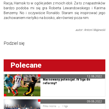
Racja, Hamsik to w ogóle jeden z moich idoli. Za to z napastników
bardzo podoba mi się gra Roberta Lewandowskiego i Karima
Benzemy. No i oczywiście Ronaldo. Staram się inspirować jego
zachowaniem nie tylko na boisko, ale również poza nim.
autor: Antoni Majewski
Podziel się:
Polecane
12.08.2022
Marnowany potencjał. IV liga do
reformy?
09.08.2022
Piłka nożna
I liga