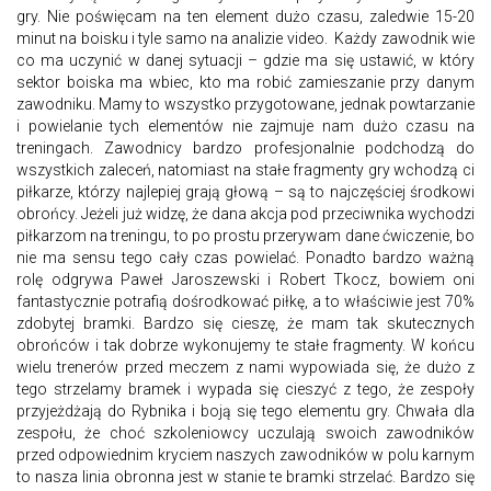
gry. Nie poświęcam na ten element dużo czasu, zaledwie 15-20
minut na boisku i tyle samo na analizie video. Każdy zawodnik wie
co ma uczynić w danej sytuacji – gdzie ma się ustawić, w który
sektor boiska ma wbiec, kto ma robić zamieszanie przy danym
zawodniku. Mamy to wszystko przygotowane, jednak powtarzanie
i powielanie tych elementów nie zajmuje nam dużo czasu na
treningach. Zawodnicy bardzo profesjonalnie podchodzą do
wszystkich zaleceń, natomiast na stałe fragmenty gry wchodzą ci
piłkarze, którzy najlepiej grają głową – są to najczęściej środkowi
obrońcy. Jeżeli już widzę, że dana akcja pod przeciwnika wychodzi
piłkarzom na treningu, to po prostu przerywam dane ćwiczenie, bo
nie ma sensu tego cały czas powielać. Ponadto bardzo ważną
rolę odgrywa Paweł Jaroszewski i Robert Tkocz, bowiem oni
fantastycznie potrafią dośrodkować piłkę, a to właściwie jest 70%
zdobytej bramki. Bardzo się cieszę, że mam tak skutecznych
obrońców i tak dobrze wykonujemy te stałe fragmenty. W końcu
wielu trenerów przed meczem z nami wypowiada się, że dużo z
tego strzelamy bramek i wypada się cieszyć z tego, że zespoły
przyjeżdżają do Rybnika i boją się tego elementu gry. Chwała dla
zespołu, że choć szkoleniowcy uczulają swoich zawodników
przed odpowiednim kryciem naszych zawodników w polu karnym
to nasza linia obronna jest w stanie te bramki strzelać. Bardzo się