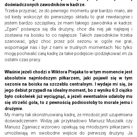
doświadczonych zawodników w kadrze.
Trzeba przyznać, że do pewnego momentu grał bardzo mało, ale
od kiedy wskoczył do pierwszego składu to grał rewelacyjnie i
jestem bardzo szczęśliwy, że mam takiego zawodnika w kadrze.
„Zgani” poświęca się dla drużyny, chce dla niej jak najlepiej i
zostawia na boisku to co najlepsze. Takich zawodników trzeba
szanować, gdyż choć przez pół sezonu w ogóle nie grał,
wspomagał nas i był z nami w trudnych momentach. Nic tylko
mogę pochwalić całą kadrę za takie podejście i podziękować im za
ostatni czas pracy.
Właśnie jeżeli chodzi o Wiktora Piejaka to w tym momencie jest
absolutnie najmłodszym piłkarzem, jaki pojawił się w tym
sezonie na boisku na szczeblu centralnym. I wydaje mi się, że
jego debiut przypadł na idealny moment, bo z wyniku 6:3 ciężko
było cokolwiek już wyciągnąć, a jeżeli ewentualnie udałoby mu
się strzelić gola, to z pewnością podniosłoby to morale jemu i
drużynie.
My mamy tak skonstruowaną kadrę, że młodość jest uzupełniana
doświadczeniem. Widzę jak przykładowo Mariusz Muszalik czy
Mariusz Zganiacz wzorowo opiekują się młodszymi piłkarzami i
umożliwiają im swobodne wejście do pierwszej drużyny. Ja