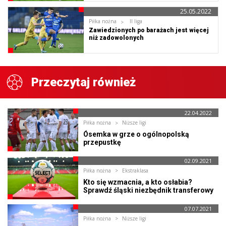
25.05.2022
Piłka nożna
II liga
Zawiedzionych po barażach jest więcej
niż zadowolonych
Przeczytaj również
22.04.2022
Piłka nożna
Niższe ligi
Ósemka w grze o ogólnopolską
przepustkę
02.09.2021
Piłka nożna
Ekstraklasa
Kto się wzmacnia, a kto osłabia?
Sprawdź śląski niezbędnik transferowy
07.07.2021
Piłka nożna
Niższe ligi