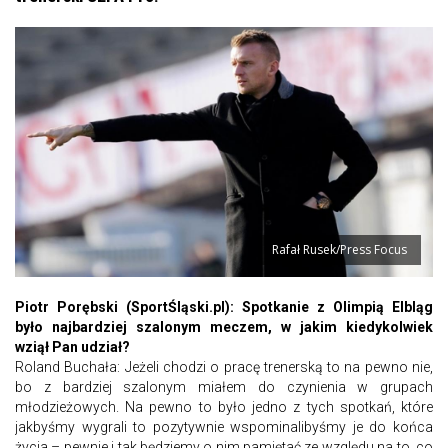
Rafał Rusek/Press Focus
Piotr Porębski (SportŚląski.pl): Spotkanie z Olimpią Elbląg
było najbardziej szalonym meczem, w jakim kiedykolwiek
wziął Pan udział?
Roland Buchała: Jeżeli chodzi o pracę trenerską to na pewno nie,
bo z bardziej szalonym miałem do czynienia w grupach
młodzieżowych. Na pewno to było jedno z tych spotkań, które
jakbyśmy wygrali to pozytywnie wspominalibyśmy je do końca
życia – pewnie i tak będziemy o nim pamiętać ze względu na to, co