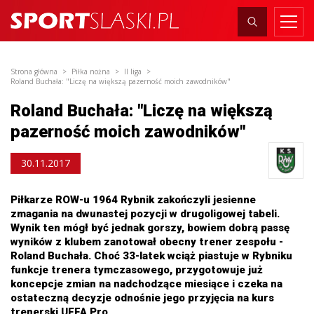
Strona główna
Piłka nożna
II liga
Roland Buchała: "Liczę na większą pazerność moich zawodników"
Roland Buchała: "Liczę na większą
pazerność moich zawodników"
30.11.2017
Piłkarze ROW-u 1964 Rybnik zakończyli jesienne
zmagania na dwunastej pozycji w drugoligowej tabeli.
Wynik ten mógł być jednak gorszy, bowiem dobrą passę
wyników z klubem zanotował obecny trener zespołu -
Roland Buchała. Choć 33-latek wciąż piastuje w Rybniku
funkcje trenera tymczasowego, przygotowuje już
koncepcje zmian na nadchodzące miesiące i czeka na
ostateczną decyzje odnośnie jego przyjęcia na kurs
trenerski UEFA Pro.