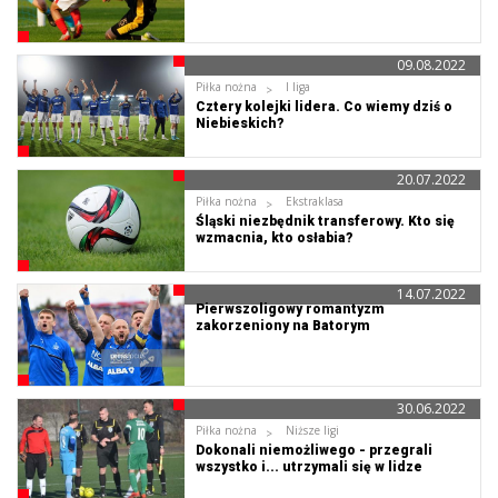
09.08.2022
Piłka nożna
I liga
Cztery kolejki lidera. Co wiemy dziś o
Niebieskich?
20.07.2022
Piłka nożna
Ekstraklasa
Śląski niezbędnik transferowy. Kto się
wzmacnia, kto osłabia?
14.07.2022
Pierwszoligowy romantyzm
zakorzeniony na Batorym
30.06.2022
Piłka nożna
Niższe ligi
Dokonali niemożliwego - przegrali
wszystko i... utrzymali się w lidze