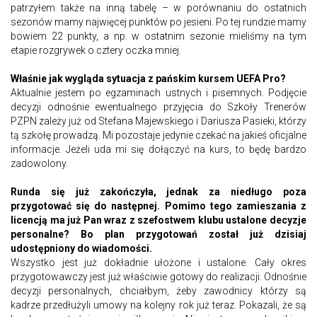
patrzyłem także na inną tabelę – w porównaniu do ostatnich
sezonów mamy najwięcej punktów po jesieni. Po tej rundzie mamy
bowiem 22 punkty, a np. w ostatnim sezonie mieliśmy na tym
etapie rozgrywek o cztery oczka mniej.
Właśnie jak wygląda sytuacja z pańskim kursem UEFA Pro?
Aktualnie jestem po egzaminach ustnych i pisemnych. Podjęcie
decyzji odnośnie ewentualnego przyjęcia do Szkoły Trenerów
PZPN zależy już od Stefana Majewskiego i Dariusza Pasieki, którzy
tą szkołę prowadzą. Mi pozostaje jedynie czekać na jakieś oficjalne
informacje. Jeżeli uda mi się dołączyć na kurs, to będę bardzo
zadowolony.
Runda się już zakończyła, jednak za niedługo poza
przygotować się do następnej. Pomimo tego zamieszania z
licencją ma już Pan wraz z szefostwem klubu ustalone decyzje
personalne? Bo plan przygotowań został już dzisiaj
udostępniony do wiadomości.
Wszystko jest już dokładnie ułożone i ustalone. Cały okres
przygotowawczy jest już właściwie gotowy do realizacji. Odnośnie
decyzji personalnych, chciałbym, żeby zawodnicy którzy są
kadrze przedłużyli umowy na kolejny rok już teraz. Pokazali, że są