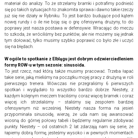
materiał do analizy. To że strzelamy bramki i potrafimy podnieść
się po takich sytuacjach to znakomita sprawa i dawno takie rzeczy
już się nie działy w Rybniku. To jest bardzo budujące pod kątem
nowej rundy i o ile nie boję się o grę ofensywną drużyny, to do
poprawy jest nasza postawa w defensywie. Wracając do meczu
to szkoda, że wróciliśmy bez punktów, ale nie możemy się jednak
tym dołować, tylko musimy szybko poprawić co było złe i uczyć
się na błędach.
W ogóle to spotkanie z Elblągu jest dobrym odzwierciedleniem
formy ROW-u w tym sezonie: sinusoida.
To jest rzecz, nad którą także musimy pracować. Trzeba łapać
takie serie, jaką mieliśmy na początku mojej pracy z drużyną w roli
pierwszego trenera. Wówczas nie przegraliśmy 6 pierwszych
spotkań i wyglądało to wszystko bardzo dobrze. Niestety, z
każdym kolejnym meczem traciliśmy coraz więcej bramek i coraz
więcej ich strzelaliśmy – staliśmy się zespołem bardziej
ofensywnym niż wcześniej. Niestety nasza forma na jesień
przypominała sinusoidę, wierzę, że uda nam się awansować
wiosną do górnej połowy tabeli i będziemy regularnie zdobywać
punkty. Niestety – od ostatnich 2 lat zdarzają nam się serie, że
łapiemy dobrą formę, jesteśmy wysoko i w pewnych momentach