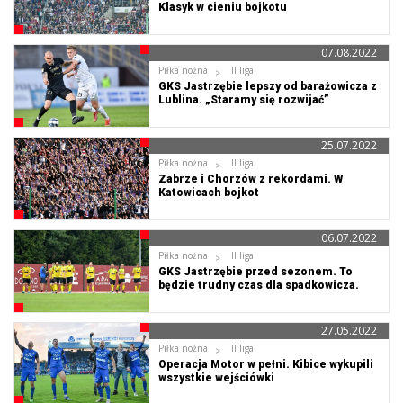
Klasyk w cieniu bojkotu
07.08.2022
Piłka nożna
II liga
GKS Jastrzębie lepszy od barażowicza z
Lublina. „Staramy się rozwijać”
25.07.2022
Piłka nożna
II liga
Zabrze i Chorzów z rekordami. W
Katowicach bojkot
06.07.2022
Piłka nożna
II liga
GKS Jastrzębie przed sezonem. To
będzie trudny czas dla spadkowicza.
27.05.2022
Piłka nożna
II liga
Operacja Motor w pełni. Kibice wykupili
wszystkie wejściówki