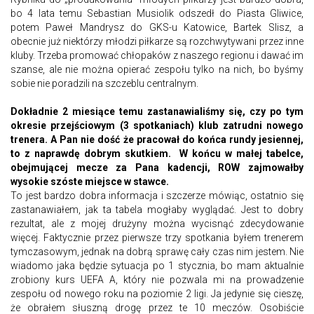
bo 4 lata temu Sebastian Musiolik odszedł do Piasta Gliwice,
potem Paweł Mandrysz do GKS-u Katowice, Bartek Slisz, a
obecnie już niektórzy młodzi piłkarze są rozchwytywani przez inne
kluby. Trzeba promować chłopaków z naszego regionu i dawać im
szanse, ale nie można opierać zespołu tylko na nich, bo byśmy
sobie nie poradzili na szczeblu centralnym.
Dokładnie 2 miesiące temu zastanawialiśmy się, czy po tym
okresie przejściowym (3 spotkaniach) klub zatrudni nowego
trenera. A Pan nie dość że pracował do końca rundy jesiennej,
to z naprawdę dobrym skutkiem. W końcu w małej tabelce,
obejmującej mecze za Pana kadencji, ROW zajmowałby
wysokie szóste miejsce w stawce.
To jest bardzo dobra informacja i szczerze mówiąc, ostatnio się
zastanawiałem, jak ta tabela mogłaby wyglądać. Jest to dobry
rezultat, ale z mojej drużyny można wycisnąć zdecydowanie
więcej. Faktycznie przez pierwsze trzy spotkania byłem trenerem
tymczasowym, jednak na dobrą sprawę cały czas nim jestem. Nie
wiadomo jaka będzie sytuacja po 1 stycznia, bo mam aktualnie
zrobiony kurs UEFA A, który nie pozwala mi na prowadzenie
zespołu od nowego roku na poziomie 2 ligi. Ja jedynie się cieszę,
że obrałem słuszną drogę przez te 10 meczów. Osobiście