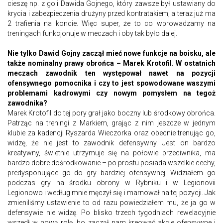
cieszę np. z goli Dawida Gojnego, który zawsze był ustawiany do
krycia i zabezpieczenia drużyny przed kontratakiem, a teraz już ma
2 trafienia na koncie. Więc super, że to co wprowadzamy na
treningach funkcjonuje w meczach i oby tak było dalej.
Nie tylko Dawid Gojny zaczął mieć nowe funkcje na boisku, ale
także nominalny prawy obrońca – Marek Krotofil. W ostatnich
meczach zawodnik ten występował nawet na pozycji
ofensywnego pomocnika i czy to jest spowodowane waszymi
problemami kadrowymi czy nowym pomysłem na tegoż
zawodnika?
Marek Krotofil do tej pory grał jako boczny lub środkowy obrońca.
Patrząc na treningi z Markiem, grając z nim jeszcze w jednym
klubie za kadencji Ryszarda Wieczorka oraz obecnie trenując go,
widzę, że nie jest to zawodnik defensywny. Jest on bardzo
kreatywny, świetnie utrzymuje się na połowie przeciwnika, ma
bardzo dobre dośrodkowanie – po prostu posiada wszelkie cechy,
predysponujące go do gry bardziej ofensywnej. Widziałem go
podczas gry na środku obrony w Rybniku i w Legionovii
Legionowo i według mnie męczył się i marnował na tej pozycji. Jak
zmieniliśmy ustawienie to od razu powiedziałem mu, że ja go w
defensywie nie widzę. Po blisko trzech tygodniach rewelacyjnie
wszedł w nową rolę, bo zaczął nam kreować akcje ofensywne i