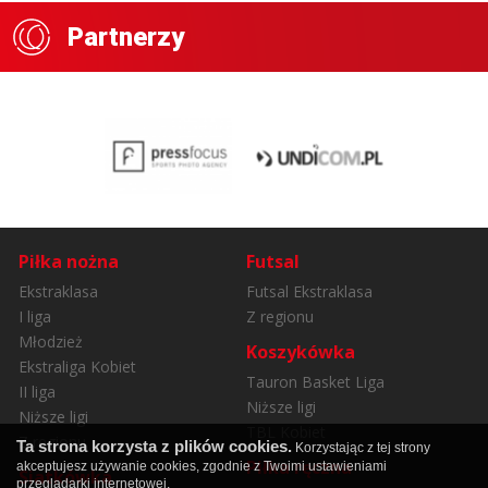
Partnerzy
Piłka nożna
Futsal
Ekstraklasa
Futsal Ekstraklasa
I liga
Z regionu
Młodzież
Koszykówka
Ekstraliga Kobiet
Tauron Basket Liga
II liga
Niższe ligi
Niższe ligi
TBL Kobiet
Z regionu
Ta strona korzysta z plików cookies.
Korzystając z tej strony
Piłka ręczna
akceptujesz używanie cookies, zgodnie z Twoimi ustawieniami
Siatkówka
przeglądarki internetowej.