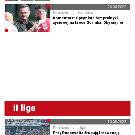
26.06.2022
Piłka nożna
Ekstraklasa
Komentarz: Optymista bez praktyki
życiowej na ławce Górnika. Oby się nie
zmieniał!
II liga
10.08.2022
Piłka nożna
II liga
Przy Roosevelta śrubują frekwencję.