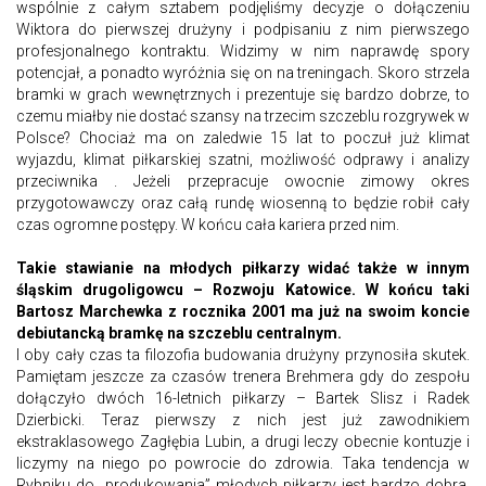
wspólnie z całym sztabem podjęliśmy decyzje o dołączeniu
Wiktora do pierwszej drużyny i podpisaniu z nim pierwszego
profesjonalnego kontraktu. Widzimy w nim naprawdę spory
potencjał, a ponadto wyróżnia się on na treningach. Skoro strzela
bramki w grach wewnętrznych i prezentuje się bardzo dobrze, to
czemu miałby nie dostać szansy na trzecim szczeblu rozgrywek w
Polsce? Chociaż ma on zaledwie 15 lat to poczuł już klimat
wyjazdu, klimat piłkarskiej szatni, możliwość odprawy i analizy
przeciwnika . Jeżeli przepracuje owocnie zimowy okres
przygotowawczy oraz całą rundę wiosenną to będzie robił cały
czas ogromne postępy. W końcu cała kariera przed nim.
Takie stawianie na młodych piłkarzy widać także w innym
śląskim drugoligowcu – Rozwoju Katowice. W końcu taki
Bartosz Marchewka z rocznika 2001 ma już na swoim koncie
debiutancką bramkę na szczeblu centralnym.
I oby cały czas ta filozofia budowania drużyny przynosiła skutek.
Pamiętam jeszcze za czasów trenera Brehmera gdy do zespołu
dołączyło dwóch 16-letnich piłkarzy – Bartek Slisz i Radek
Dzierbicki. Teraz pierwszy z nich jest już zawodnikiem
ekstraklasowego Zagłębia Lubin, a drugi leczy obecnie kontuzje i
liczymy na niego po powrocie do zdrowia. Taka tendencja w
Rybniku do „produkowania” młodych piłkarzy jest bardzo dobra,