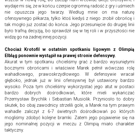
wydaje mi się, że w końcu czerpie ogromną radość z gry i uśmiech
nie opuszcza jego twarzy. Według mnie on ma naturę
ofensywnego piłkarza, tylko ktoś kiedyś z niego zrobił obrońcę i
tak mogło już zostać do końca. Jego przesunięcie do drugiej linii
było trafną decyzją, bo sprawdził się w tej roli i w przyszłości nie
widzę go na żadnej innej pozycji.
Chociaż Krotofil w ostatnim spotkaniu ligowym z Olimpią
Elbląg ponownie wystąpił na prawej stronie defensywy.
Akurat w tym spotkaniu chcieliśmy grać z bardzo wysuniętymi
bocznymi obrońcami i właściwie Marek pełnił wówczas rolę
wahadłowego, prawoskrzydłowego. W defensywie wracał
głęboko, jednak już w linii ofensywnej był ustawiony bardzo
wysoko. Poza tym chcieliśmy wykorzystać jego atut w postaci
bardzo dobrych dośrodkowań, które mieli wykańczać
Przemysław Brychlik i Sebastian Musiolik. Przyniosło to dobry
skutek, bo obaj zawodnicy strzelili gole, a Marek na tym prawym
wahadle zaliczył z 6-7 świetnych dośrodkowań po których
mogliśmy zdobyć kolejne bramki. Zatem jego pojawienie się na
jego nominalnej pozycji w meczu z Olimpią miało charakter
taktyczny.