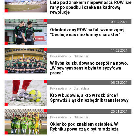
Lato pod znakiem niepewności. ROW liże
rany po spadku i czeka na kadrową
rewolucję
09.04.2021
Odmłodzony ROW na fali wznoszącej.
"Cechuje nas niezłomny charakter"
11.03.2021
Piłka nożna
Niższe ligi
W Rybniku zbudowano zespół na nowo.
„W pewnym sensie była to syzyfowa
praca”
05.03.2021
Piłka nożna
Ekstraklasa
Kto w budowie, a kto w rozbiórce?
Sprawdź śląski niezbędnik transferowy
25.01.2021
Piłka nożna
Niższe ligi
Okienko pod znakiem osłabień. W
Rybniku powalczą o byt młodzieżą