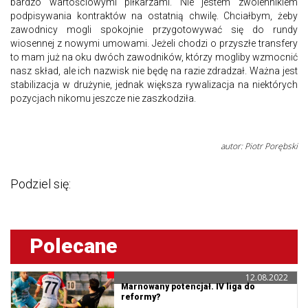
bardzo wartościowymi piłkarzami. Nie jestem zwolennikiem
podpisywania kontraktów na ostatnią chwilę. Chciałbym, żeby
zawodnicy mogli spokojnie przygotowywać się do rundy
wiosennej z nowymi umowami. Jeżeli chodzi o przyszłe transfery
to mam już na oku dwóch zawodników, którzy mogliby wzmocnić
nasz skład, ale ich nazwisk nie będę na razie zdradzał. Ważna jest
stabilizacja w drużynie, jednak większa rywalizacja na niektórych
pozycjach nikomu jeszcze nie zaszkodziła.
autor: Piotr Porębski
Podziel się:
Polecane
12.08.2022
Marnowany potencjał. IV liga do
reformy?