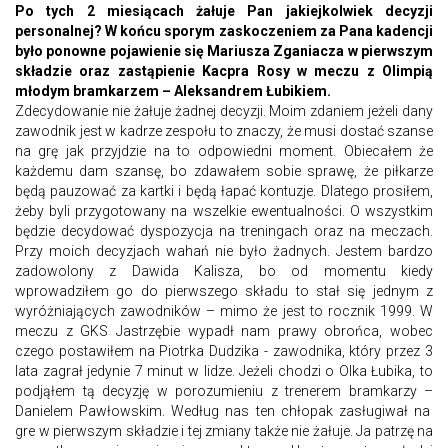
Po tych 2 miesiącach żałuje Pan jakiejkolwiek decyzji
personalnej? W końcu sporym zaskoczeniem za Pana kadencji
było ponowne pojawienie się Mariusza Zganiacza w pierwszym
składzie oraz zastąpienie Kacpra Rosy w meczu z Olimpią
młodym bramkarzem – Aleksandrem Łubikiem.
Zdecydowanie nie żałuje żadnej decyzji. Moim zdaniem jeżeli dany
zawodnik jest w kadrze zespołu to znaczy, że musi dostać szanse
na grę jak przyjdzie na to odpowiedni moment. Obiecałem że
każdemu dam szansę, bo zdawałem sobie sprawę, że piłkarze
będą pauzować za kartki i będą łapać kontuzje. Dlatego prosiłem,
żeby byli przygotowany na wszelkie ewentualności. O wszystkim
będzie decydować dyspozycja na treningach oraz na meczach.
Przy moich decyzjach wahań nie było żadnych. Jestem bardzo
zadowolony z Dawida Kalisza, bo od momentu kiedy
wprowadziłem go do pierwszego składu to stał się jednym z
wyróżniających zawodników – mimo że jest to rocznik 1999. W
meczu z GKS Jastrzębie wypadł nam prawy obrońca, wobec
czego postawiłem na Piotrka Dudzika - zawodnika, który przez 3
lata zagrał jedynie 7 minut w lidze. Jeżeli chodzi o Olka Łubika, to
podjąłem tą decyzję w porozumieniu z trenerem bramkarzy –
Danielem Pawłowskim. Według nas ten chłopak zasługiwał na
gre w pierwszym składzie i tej zmiany także nie żałuje. Ja patrzę na