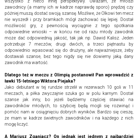
wszystko z nieco innej perspektywy. Uważam, że młodzi
zawodnicy (a mamy ich w kadrze naprawdę sporo) prędzej czy
później muszą dostać swoją szansę. Możliwe, że Olkowi ten mecz
nie wyszedł i przy bramkach mógł zachować się lepiej. Dostał
możliwość gry, z pewnością wyciągnie z tego spotkania
odpowiednie wnioski – w końcu nie od razu młody zawodnik
może dać odpowiednią jakość, tak jak np. Dawid Kalisz. Jeden
potrzebuje 7 meczów, drugi dwóch, a trzeci piętnastu by
odpowiednio wpasować się do drużyny, ale najważniejsze, żeby
dostawali szanse, bez tego nigdy się nie dowiemy jaką dany
zawodnik ma wartość.
Dlatego też w meczu z Olimpią postanowił Pan wprowadzić z
ławki 15-letniego Wiktora Piejaka?
Jako debiutant w tej rundzie strzelił w rezerwach 10 goli w 11
meczach, a piłka zwyczajnie szuka go w polu karnym. Dostał
szanse jak inny, bo jeżeli będziemy częściej stawiać na
zawodników młodych, to szybciej będą mogli się rozwinąć i
pomóc nam w osiągnięciu dobrych wyników. Bardzo się cieszę,
że mam w kadrze świetnych zawodników i na każdego z nich
mogę liczyć.
A Mariusz Zganiacz? On jednak jest jednym z najbardziej