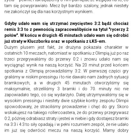
tam się powyprawiało. Mecz był bardzo szalony, jednak niestety
nie zakończył się dla nas korzystnym wynikiem.
Gdyby udało wam się utrzymać zwycięstwo 3:2 bądź chociaż
remis 3:3 to z pewnością zapracowalibyście na tytuł "rycerzy 2
połów". W końcu w drugich 45 minutach udało wam się odrobić
już straty w Kluczborku oraz w spotkaniu z ŁKS-em.
Dużym plusem jest fakt, że drużyna pokazała charakter w
ostatnich 10 meczach, natomiast w spotkaniu z Olimpią już po raz
trzeci przegrywaliśmy do przerwy 0:2 i znowu udało nam się
wyciągnąć wynik na naszą korzyść. Na 20 minut przed końcem
spotkania z Olimpią prowadziliśmy 3:2. W pierwszej części gry
graliśmy w niskim pressingu i to nie dawało nam żadnych sytuacji
bramkowych, a w drugich 45 minutach otworzyliśmy się
maksymalnie, strzeliliśmy 3 bramki i do 70. minuty nic nie
zapowiadało tego, co się wydarzyło. Dalej utrzymywaliśmy się w
wysokim pressingu i niestety dwie szybkie kontry zespołu Olimpii
spowodowały, że straciliśmy prowadzenie i chęć do gry. Skoro
wskakujesz na takiego rollercoastera, że do przerwy przegrywasz
0:2, później odrabiasz straty i jesteś w niebie i gdy dostajesz bramki
na 3:3 i 4:3 to siły opadają i w pełni rozumiem zespół, że nie udało
im już się odwrócić meczu na naszą korzyść. Mamy dobry