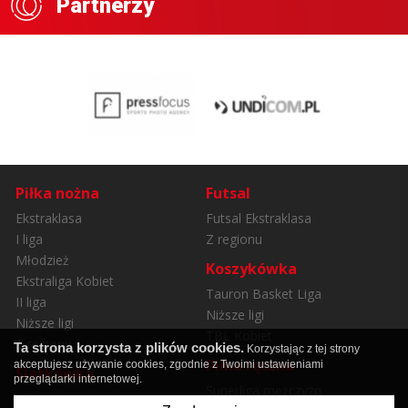
Partnerzy
Piłka nożna
Futsal
Ekstraklasa
Futsal Ekstraklasa
I liga
Z regionu
Młodzież
Koszykówka
Ekstraliga Kobiet
Tauron Basket Liga
II liga
Niższe ligi
Niższe ligi
TBL Kobiet
Z regionu
Ta strona korzysta z plików cookies.
Korzystając z tej strony
Piłka ręczna
akceptujesz używanie cookies, zgodnie z Twoimi ustawieniami
Siatkówka
przeglądarki internetowej.
Superliga mężczyzn
Plus Liga