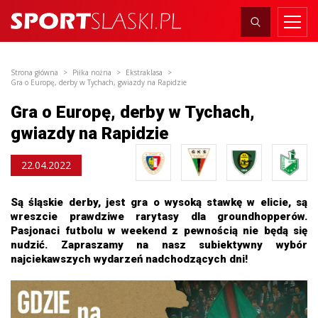
Strona główna
Piłka nożna
Ekstraklasa
Gra o Europę, derby w Tychach, gwiazdy na Rapidzie
Gra o Europę, derby w Tychach,
gwiazdy na Rapidzie
22.04.2022
Są śląskie derby, jest gra o wysoką stawkę w elicie, są
wreszcie prawdziwe rarytasy dla groundhopperów.
Pasjonaci futbolu w weekend z pewnością nie będą się
nudzić. Zapraszamy na nasz subiektywny wybór
najciekawszych wydarzeń nadchodzących dni!