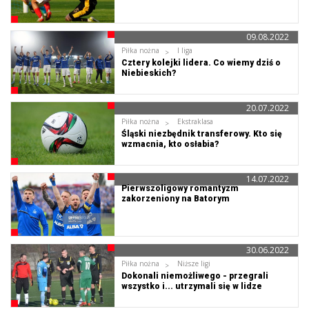
09.08.2022
Piłka nożna
I liga
Cztery kolejki lidera. Co wiemy dziś o
Niebieskich?
20.07.2022
Piłka nożna
Ekstraklasa
Śląski niezbędnik transferowy. Kto się
wzmacnia, kto osłabia?
14.07.2022
Pierwszoligowy romantyzm
zakorzeniony na Batorym
30.06.2022
Piłka nożna
Niższe ligi
Dokonali niemożliwego - przegrali
wszystko i... utrzymali się w lidze