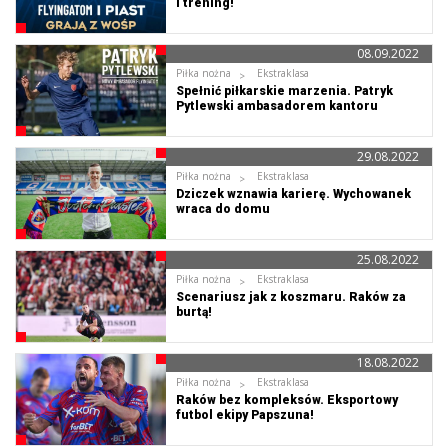
i trening!
08.09.2022
Piłka nożna
Ekstraklasa
Spełnić piłkarskie marzenia. Patryk
Pytlewski ambasadorem kantoru
FlyingAtom
29.08.2022
Piłka nożna
Ekstraklasa
Dziczek wznawia karierę. Wychowanek
wraca do domu
25.08.2022
Piłka nożna
Ekstraklasa
Scenariusz jak z koszmaru. Raków za
burtą!
18.08.2022
Piłka nożna
Ekstraklasa
Raków bez kompleksów. Eksportowy
futbol ekipy Papszuna!