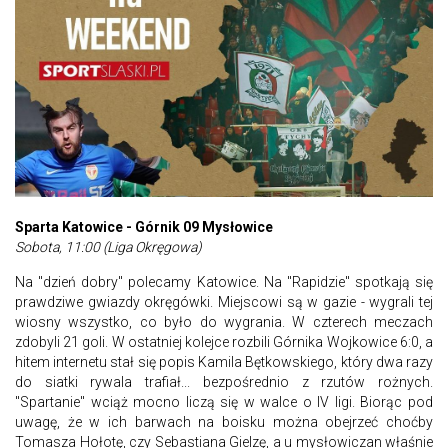
Sparta Katowice - Górnik 09 Mysłowice
Sobota, 11:00 (Liga Okręgowa)
Na "dzień dobry" polecamy Katowice. Na "Rapidzie" spotkają się
prawdziwe gwiazdy okręgówki. Miejscowi są w gazie - wygrali tej
wiosny wszystko, co było do wygrania. W czterech meczach
zdobyli 21 goli. W ostatniej kolejce rozbili Górnika Wojkowice 6:0, a
hitem internetu stał się popis Kamila Bętkowskiego, który dwa razy
do siatki rywala trafiał... bezpośrednio z rzutów rożnych.
"Spartanie" wciąż mocno liczą się w walce o IV ligi. Biorąc pod
uwagę, że w ich barwach na boisku można obejrzeć choćby
Tomasza Hołotę, czy Sebastiana Gielzę, a u mysłowiczan właśnie