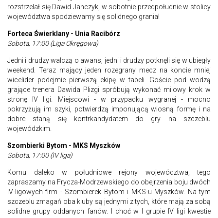
rozstrzelał się Dawid Janczyk, w sobotnie przedpołudnie w stolicy
województwa spodziewamy się solidnego grania!
Forteca Świerklany - Unia Racibórz
Sobota, 17:00 (Liga Okręgowa)
Jedni i drudzy walczą o awans, jedni i drudzy potknęli się w ubiegły
weekend. Teraz mający jeden rozegrany mecz na koncie mniej
wicelider podejmie pierwszą ekipę w tabeli. Goście pod wodzą
grające trenera Dawida Plizgi spróbują wykonać milowy krok w
stronę IV ligi. Miejscowi - w przypadku wygranej - mocno
pokrzyżują im szyki, potwierdzą imponującą wiosną formę i na
dobre staną się kontrkandydatem do gry na szczeblu
wojewódzkim.
Szombierki Bytom - MKS Myszków
Sobota, 17:00 (IV liga)
Komu daleko w południowe rejony województwa, tego
zapraszamy na Frycza-Modrzewskiego do obejrzenia boju dwóch
IV-ligowych firm - Szombierek Bytom i MKS-u Myszków. Na tym
szczeblu zmagań oba kluby są jednymi z tych, które mają za sobą
solidne grupy oddanych fanów. I choć w I grupie IV ligi kwestie