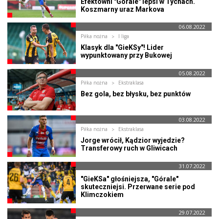
Efektowni "Górale" lepsi w Tychach.
Koszmarny uraz Markova
06.08.2022
Piłka nożna
I liga
Klasyk dla "GieKSy"! Lider
wypunktowany przy Bukowej
05.08.2022
Piłka nożna
Ekstraklasa
Bez gola, bez błysku, bez punktów
03.08.2022
Piłka nożna
Ekstraklasa
Jorge wrócił, Kądzior wyjedzie?
Transferowy ruch w Gliwicach
31.07.2022
"GieKSa" głośniejsza, "Górale"
skuteczniejsi. Przerwane serie pod
Klimczokiem
29.07.2022