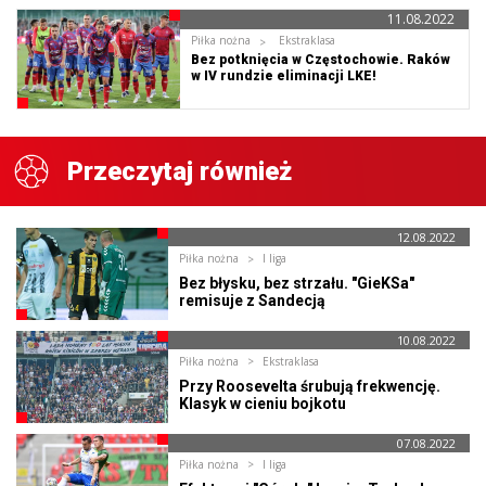
11.08.2022
Piłka nożna
Ekstraklasa
Bez potknięcia w Częstochowie. Raków
w IV rundzie eliminacji LKE!
Przeczytaj również
12.08.2022
Piłka nożna
I liga
Bez błysku, bez strzału. "GieKSa"
remisuje z Sandecją
10.08.2022
Piłka nożna
Ekstraklasa
Przy Roosevelta śrubują frekwencję.
Klasyk w cieniu bojkotu
07.08.2022
Piłka nożna
I liga