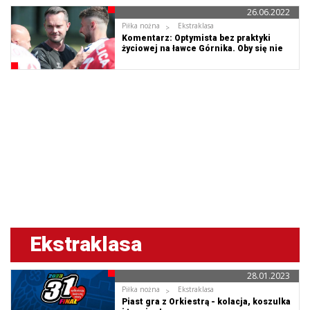
26.06.2022
Piłka nożna
Ekstraklasa
Komentarz: Optymista bez praktyki
życiowej na ławce Górnika. Oby się nie
zmieniał!
Ekstraklasa
28.01.2023
Piłka nożna
Ekstraklasa
Piast gra z Orkiestrą - kolacja, koszulka