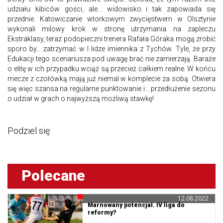
udziału kibiców gości, ale... widowisko i tak zapowiada się
przednie. Katowiczanie wtorkowym zwycięstwem w Olsztynie
wykonali milowy krok w stronę utrzymania na zapleczu
Ekstraklasy, teraz podopieczni trenera Rafała Góraka mogą zrobić
sporo by... zatrzymać w I lidze imiennika z Tychów. Tyle, że przy
Edukacji tego scenariusza pod uwagę brać nie zamierzają. Baraże
o elitę w ich przypadku wciąż są przecież całkiem realne. W końcu
mecze z czołówką mają już niemal w komplecie za sobą. Otwiera
się więc szansa na regularne punktowanie i... przedłużenie sezonu
o udział w grach o najwyższą możliwą stawkę!
Podziel się:
Polecane
12.08.2022
Marnowany potencjał. IV liga do
reformy?