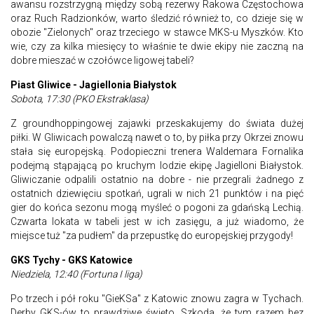
awansu rozstrzygną między sobą rezerwy Rakowa Częstochowa
oraz Ruch Radzionków, warto śledzić również to, co dzieje się w
obozie "Zielonych" oraz trzeciego w stawce MKS-u Myszków. Kto
wie, czy za kilka miesięcy to właśnie te dwie ekipy nie zaczną na
dobre mieszać w czołówce ligowej tabeli?
Piast Gliwice - Jagiellonia Białystok
Sobota, 17:30 (PKO Ekstraklasa)
Z groundhoppingowej zajawki przeskakujemy do świata dużej
piłki. W Gliwicach powalczą nawet o to, by piłka przy Okrzei znowu
stała się europejską. Podopieczni trenera Waldemara Fornalika
podejmą stąpającą po kruchym lodzie ekipę Jagielloni Białystok.
Gliwiczanie odpalili ostatnio na dobre - nie przegrali żadnego z
ostatnich dziewięciu spotkań, ugrali w nich 21 punktów i na pięć
gier do końca sezonu mogą myśleć o pogoni za gdańską Lechią.
Czwarta lokata w tabeli jest w ich zasięgu, a już wiadomo, że
miejsce tuż "za pudłem" da przepustkę do europejskiej przygody!
GKS Tychy - GKS Katowice
Niedziela, 12:40 (Fortuna I liga)
Po trzech i pół roku "GieKSa" z Katowic znowu zagra w Tychach.
Derby GKS-ów to prawdziwe święto. Szkoda, że tym razem bez