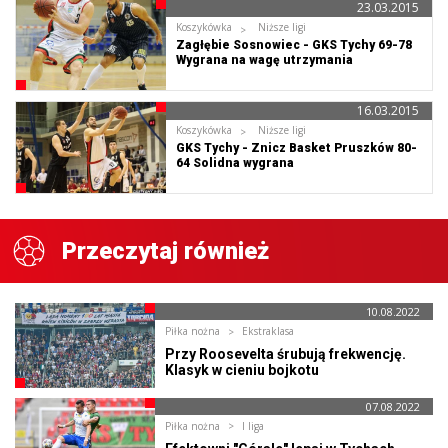
23.03.2015
Koszykówka
Niższe ligi
Zagłębie Sosnowiec - GKS Tychy 69-78
Wygrana na wagę utrzymania
16.03.2015
Koszykówka
Niższe ligi
GKS Tychy - Znicz Basket Pruszków 80-
64 Solidna wygrana
Przeczytaj również
10.08.2022
Piłka nożna
Ekstraklasa
Przy Roosevelta śrubują frekwencję.
Klasyk w cieniu bojkotu
07.08.2022
Piłka nożna
I liga