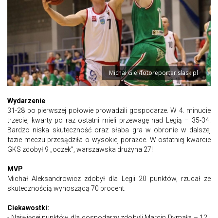
Michał Giel/fotoreporter.slask.pl
Wydarzenie
31-28 po pierwszej połowie prowadzili gospodarze. W 4. minucie
trzeciej kwarty po raz ostatni mieli przewagę nad Legią – 35-34.
Bardzo niska skuteczność oraz słaba gra w obronie w dalszej
fazie meczu przesądziła o wysokiej porażce. W ostatniej kwarcie
GKS zdobył 9 „oczek”, warszawska drużyna 27!
MVP
Michał Aleksandrowicz zdobył dla Legii 20 punktów, rzucał ze
skutecznością wynoszącą 70 procent.
Ciekawostki:
- Najwięcej punktów dla gospodarzy zdobyli Marcin Dymała – 12 i