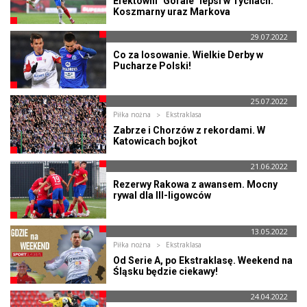
Efektowni "Górale" lepsi w Tychach.
Koszmarny uraz Markova
29.07.2022
Co za losowanie. Wielkie Derby w
Pucharze Polski!
25.07.2022
Piłka nożna
Ekstraklasa
Zabrze i Chorzów z rekordami. W
Katowicach bojkot
21.06.2022
Rezerwy Rakowa z awansem. Mocny
rywal dla III-ligowców
13.05.2022
Piłka nożna
Ekstraklasa
Od Serie A, po Ekstraklasę. Weekend na
Śląsku będzie ciekawy!
24.04.2022