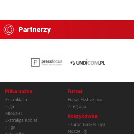
Partnerzy
Piłka nożna
Futsal
Ekstraklasa
Futsal Ekstraklasa
I liga
Z regionu
Młodzież
Koszykówka
Ekstraliga Kobiet
Tauron Basket Liga
II liga
Niższe ligi
Niższe ligi