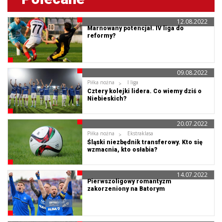
12.08.2022
Marnowany potencjał. IV liga do
reformy?
09.08.2022
Piłka nożna
I liga
Cztery kolejki lidera. Co wiemy dziś o
Niebieskich?
20.07.2022
Piłka nożna
Ekstraklasa
Śląski niezbędnik transferowy. Kto się
wzmacnia, kto osłabia?
14.07.2022
Pierwszoligowy romantyzm
zakorzeniony na Batorym