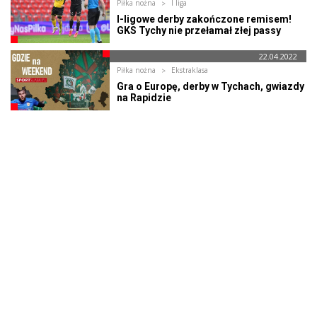
Piłka nożna
I liga
I-ligowe derby zakończone remisem!
GKS Tychy nie przełamał złej passy
22.04.2022
Piłka nożna
Ekstraklasa
Gra o Europę, derby w Tychach, gwiazdy
na Rapidzie