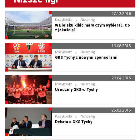
27.12.2016
Koszykówka
Niższe ligi
W Bielsku kibic ma w czym wybierać. Co
z jakością?
19.08.2015
Koszykówka
Niższe ligi
GKS Tychy z nowymi sponsorami
20.04.2015
Koszykówka
Niższe ligi
Urodziny GKS-u Tychy
25.03.2015
Koszykówka
Niższe ligi
Debata o GKS Tychy