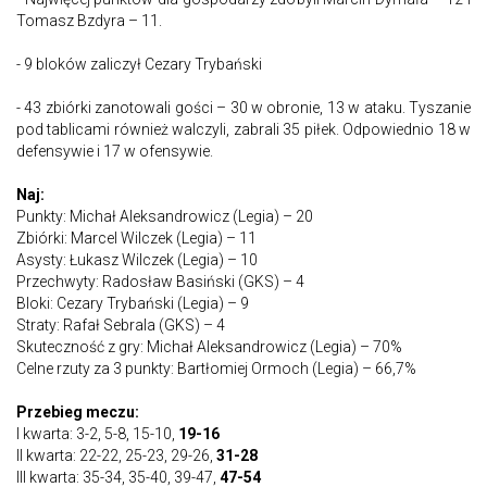
Tomasz Bzdyra – 11.
- 9 bloków zaliczył Cezary Trybański
- 43 zbiórki zanotowali gości – 30 w obronie, 13 w ataku. Tyszanie
pod tablicami również walczyli, zabrali 35 piłek. Odpowiednio 18 w
defensywie i 17 w ofensywie.
Naj:
Punkty: Michał Aleksandrowicz (Legia) – 20
Zbiórki: Marcel Wilczek (Legia) – 11
Asysty: Łukasz Wilczek (Legia) – 10
Przechwyty: Radosław Basiński (GKS) – 4
Bloki: Cezary Trybański (Legia) – 9
Straty: Rafał Sebrala (GKS) – 4
Skuteczność z gry: Michał Aleksandrowicz (Legia) – 70%
Celne rzuty za 3 punkty: Bartłomiej Ormoch (Legia) – 66,7%
Przebieg meczu:
I kwarta: 3-2, 5-8, 15-10,
19-16
II kwarta: 22-22, 25-23, 29-26,
31-28
III kwarta: 35-34, 35-40, 39-47,
47-54