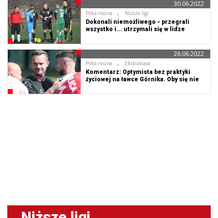
30.06.2022
Piłka nożna
Niższe ligi
Dokonali niemożliwego - przegrali
wszystko i... utrzymali się w lidze
26.06.2022
Piłka nożna
Ekstraklasa
Komentarz: Optymista bez praktyki
życiowej na ławce Górnika. Oby się nie
zmieniał!
Niższe ligi