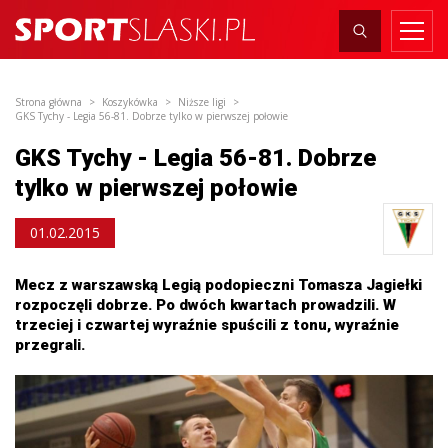
Strona główna
Koszykówka
Niższe ligi
GKS Tychy - Legia 56-81. Dobrze tylko w pierwszej połowie
GKS Tychy - Legia 56-81. Dobrze
tylko w pierwszej połowie
01.02.2015
Mecz z warszawską Legią podopieczni Tomasza Jagiełki
rozpoczęli dobrze. Po dwóch kwartach prowadzili. W
trzeciej i czwartej wyraźnie spuścili z tonu, wyraźnie
przegrali.