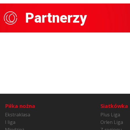
Partnerzy
Piłka nożna
Siatkówka
Ekstraklasa
Plus Liga
I liga
Orlen Liga
Młodzież
Z regionu