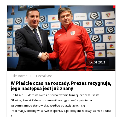
06.01.2021
Piłka nożna
Ekstraklasa
W Piaście czas na roszady. Prezes rezygnuje,
jego następca jest już znany
Po blisko 3,5-letnim okresie sprawowania funkcji prezesa Piasta
Gliwice, Paweł Żelem postanowił zrezygnować z pełnienia
wspomnianego stanowiska. Według pojawiających się
informacji, choćby w serwisie sport.tvp.pl, dotychczasowy sternik klubu
z…