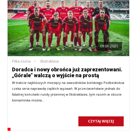
09.01.2021
Piłka nożna
Ekstraklasa
Doradca i nowy obrońca już zaprezentowani.
„Górale” walczą o wyjście na prostą
W trakcie najbliższych miesięcy na zawodników bielskiego Podbeskidzia
czeka seria naprawdę ciężkich wyzwań. W przeciwieństwie jednak do
fatalnej końcówki rundy jesiennej w Ekstraklasie, tym razem w obozie
beniaminka można…
CZYTAJ WIĘCEJ