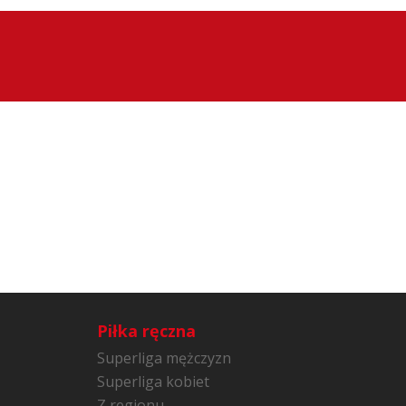
Piłka ręczna
Superliga mężczyzn
Superliga kobiet
Z regionu