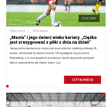
15.01.2021
Piłka nożna
Ekstraklasa
„Masta” i jego ćwierć wieku kariery. „Ciężko
jest zrezygnować z piłki z dnia na dzień”
Swoją seniorską karierę rozpoczął na przełomie ostatniej dekady XX
wieku, zanotował na swoim koncie 129 występów na poziomie
Ekstraklasy, a w europejskich pucharach starał się powstrzymywać
takich zawodników jak Hakan Sukur czy…
CZYTAJ WIĘCEJ