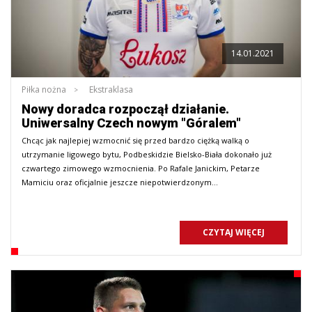
14.01.2021
Piłka nożna
Ekstraklasa
Nowy doradca rozpoczął działanie.
Uniwersalny Czech nowym "Góralem"
Chcąc jak najlepiej wzmocnić się przed bardzo ciężką walką o
utrzymanie ligowego bytu, Podbeskidzie Bielsko-Biała dokonało już
czwartego zimowego wzmocnienia. Po Rafale Janickim, Petarze
Mamiciu oraz oficjalnie jeszcze niepotwierdzonym…
CZYTAJ WIĘCEJ