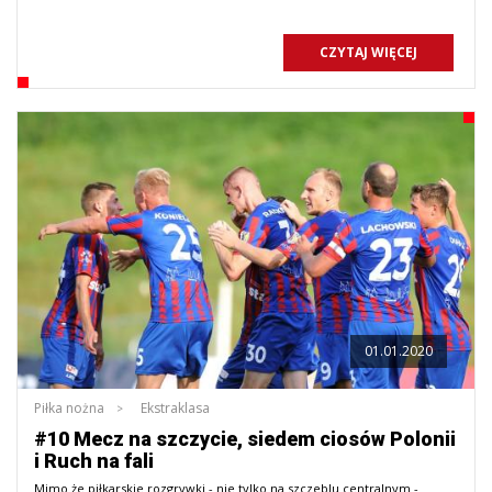
CZYTAJ WIĘCEJ
01.01.2020
Piłka nożna
Ekstraklasa
#10 Mecz na szczycie, siedem ciosów Polonii
i Ruch na fali
Mimo że piłkarskie rozgrywki - nie tylko na szczeblu centralnym -