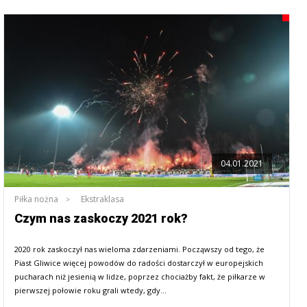
04.01.2021
Piłka nożna
Ekstraklasa
Czym nas zaskoczy 2021 rok?
2020 rok zaskoczył nas wieloma zdarzeniami. Począwszy od tego, że
Piast Gliwice więcej powodów do radości dostarczył w europejskich
pucharach niż jesienią w lidze, poprzez chociażby fakt, że piłkarze w
pierwszej połowie roku grali wtedy, gdy…