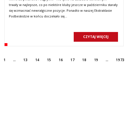
trwały w najlepsze, co po niektóre kluby jeszcze w październiku starały
się wzmacniać newralgiczne pozycje. Ponadto w naszej Ekstraklasie
Podbeskidzie w końcu doczekało się…
CZYTAJ WIĘCEJ
rzedni
Pierwszy
(Obecna)
O
1
…
13
14
15
16
17
18
19
…
1973