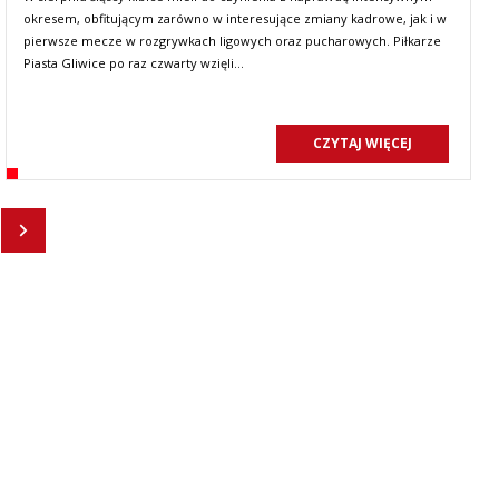
okresem, obfitującym zarówno w interesujące zmiany kadrowe, jak i w
pierwsze mecze w rozgrywkach ligowych oraz pucharowych. Piłkarze
Piasta Gliwice po raz czwarty wzięli…
CZYTAJ WIĘCEJ
Następny
statni