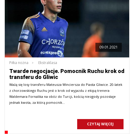
09.01.2021
Piłka nożna
Ekstraklasa
Twarde negocjacje. Pomocnik Ruchu krok od
transferu do Gliwic
Ważą się losy transferu Mateusza Winciersza do Piasta Gliwice. 20-latek
z chorzowskiego Ruchu jest o krok od wyjazdu z ekipą trenera
Waldemara Fornalika na obóz do Turcji, kością niezgody pozostaje
jednak kwota, za którą pomocnik…
CZYTAJ WIĘCEJ