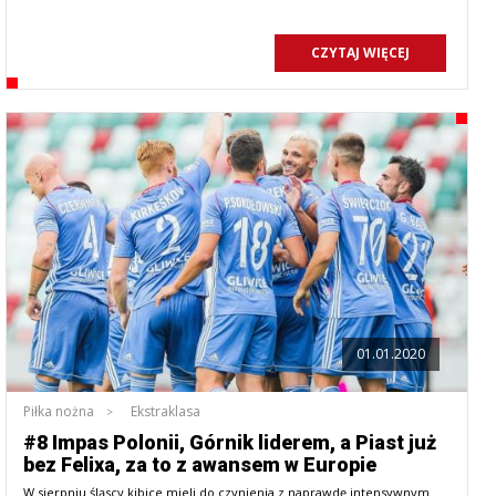
CZYTAJ WIĘCEJ
01.01.2020
Piłka nożna
Ekstraklasa
#8 Impas Polonii, Górnik liderem, a Piast już
bez Felixa, za to z awansem w Europie
W sierpniu śląscy kibice mieli do czynienia z naprawdę intensywnym