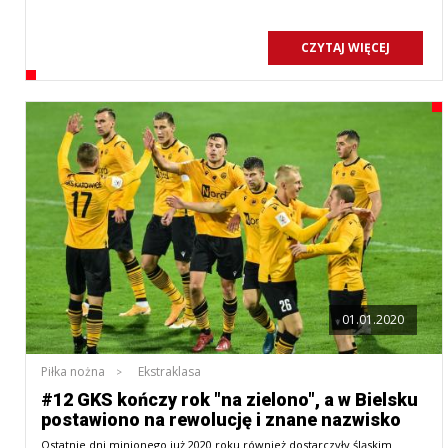
CZYTAJ WIĘCEJ
01.01.2020
Piłka nożna
Ekstraklasa
#12 GKS kończy rok "na zielono", a w Bielsku
postawiono na rewolucję i znane nazwisko
Ostatnie dni minionego już 2020 roku również dostarczyły śląskim