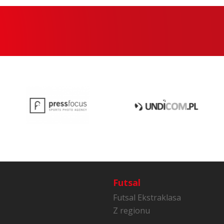
Futsal
Futsal Ekstraklasa
Z regionu