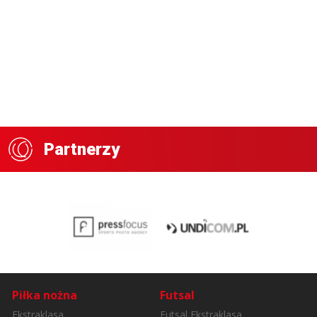
Partnerzy
Piłka nożna
Futsal
Ekstraklasa
Futsal Ekstraklasa