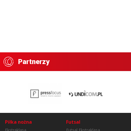
Partnerzy
Piłka nożna
Futsal
Ekstraklasa
Futsal Ekstraklasa