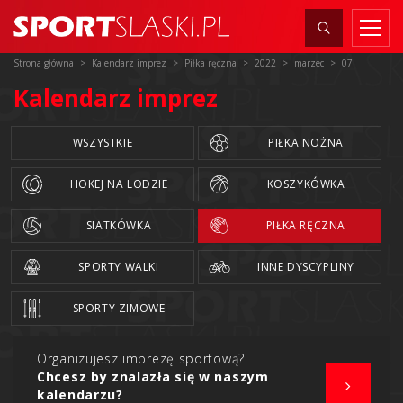
Strona główna
Kalendarz imprez
Piłka ręczna
2022
marzec
07
Kalendarz imprez
WSZYSTKIE
PIŁKA NOŻNA
HOKEJ NA LODZIE
KOSZYKÓWKA
SIATKÓWKA
PIŁKA RĘCZNA
SPORTY WALKI
INNE DYSCYPLINY
SPORTY ZIMOWE
Organizujesz imprezę sportową?
Chcesz by znalazła się w naszym
kalendarzu?