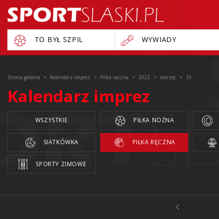
TO BYŁ SZPIL
WYWIADY
Strona główna
Kalendarz imprez
Piłka ręczna
2022
marzec
10
Kalendarz imprez
WSZYSTKIE
PIŁKA NOŻNA
SIATKÓWKA
PIŁKA RĘCZNA
SPORTY ZIMOWE