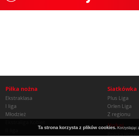
Piłka nożna
Siatkówka
Ekstraklasa
Plus Liga
I liga
Orlen Liga
Młodzież
Z regionu
Ekstraliga Kobiet
Hokej
Ta strona korzysta z plików cookies.
Korzystając z
II liga
Polska Hokej 
Niższe ligi