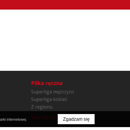
Piłka ręczna
Superliga mężczyzn
Superliga kobiet
Z regionu
Sporty zimowe
Zgadzam się
rki internetowej.
Sporty inne