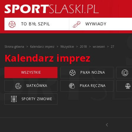
TO BYŁ SZPIL
WYWIADY
Strona główna
Kalendarz imprez
Wszystkie
2018
wrzesień
27
Kalendarz imprez
WSZYSTKIE
PIŁKA NOŻNA
SIATKÓWKA
PIŁKA RĘCZNA
SPORTY ZIMOWE