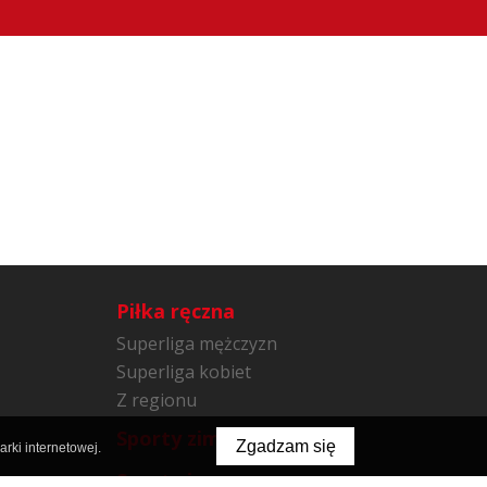
Piłka ręczna
Superliga mężczyzn
Superliga kobiet
Z regionu
Sporty zimowe
Zgadzam się
rki internetowej.
Sporty inne