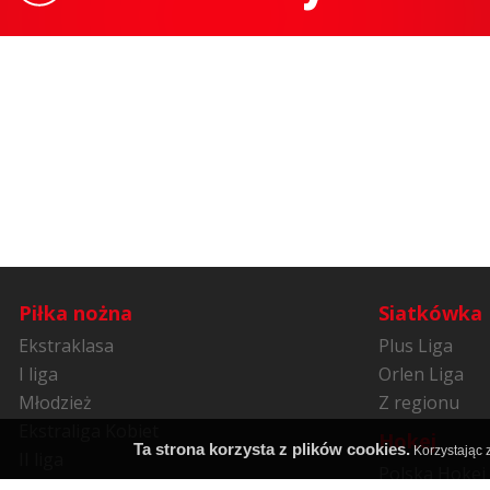
Piłka nożna
Siatkówka
Ekstraklasa
Plus Liga
I liga
Orlen Liga
Młodzież
Z regionu
Ekstraliga Kobiet
Hokej
Ta strona korzysta z plików cookies.
Korzystając z
II liga
Polska Hokej 
Niższe ligi