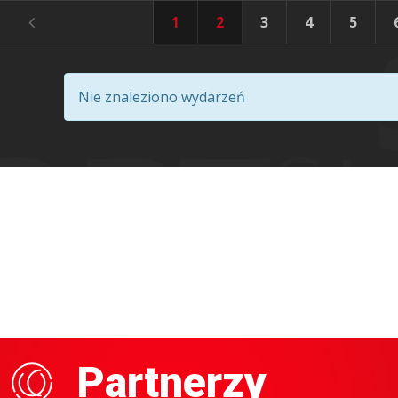
1
2
3
4
5
Nie znaleziono wydarzeń
Partnerzy