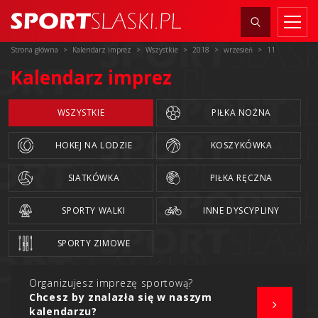
Strona główna
Kalendarz imprez
Wszystkie
2018
wrzesień
11
Kalendarz imprez
WSZYSTKIE
PIŁKA NOŻNA
HOKEJ NA LODZIE
KOSZYKÓWKA
SIATKÓWKA
PIŁKA RĘCZNA
SPORTY WALKI
INNE DYSCYPLINY
SPORTY ZIMOWE
Organizujesz imprezę sportową?
Chcesz by znalazła się w naszym
kalendarzu?