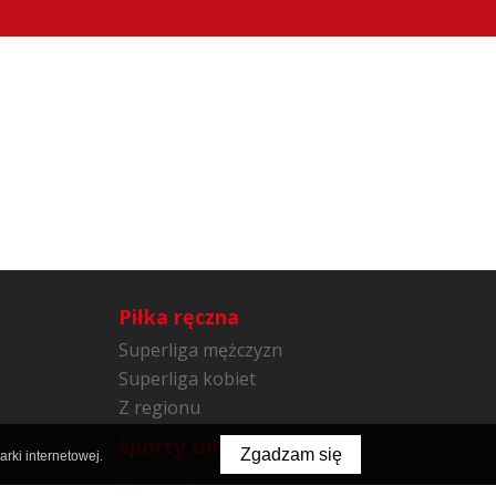
Piłka ręczna
Superliga mężczyzn
Superliga kobiet
Z regionu
Sporty zimowe
Zgadzam się
rki internetowej.
Sporty inne