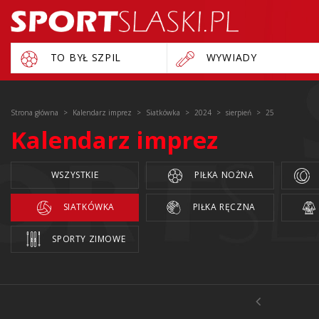
TO BYŁ SZPIL
WYWIADY
Strona główna
Kalendarz imprez
Siatkówka
2024
sierpień
25
Kalendarz imprez
WSZYSTKIE
PIŁKA NOŻNA
SIATKÓWKA
PIŁKA RĘCZNA
SPORTY ZIMOWE