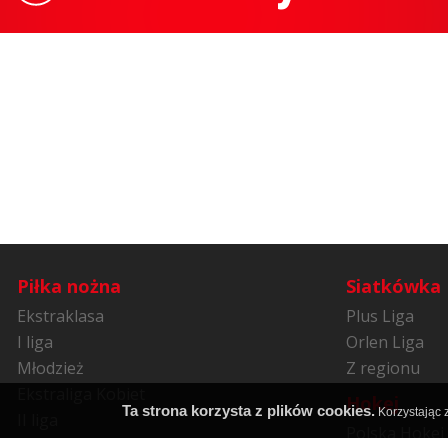
Piłka nożna
Siatkówka
Ekstraklasa
Plus Liga
I liga
Orlen Liga
Młodzież
Z regionu
Ekstraliga Kobiet
Hokej
Ta strona korzysta z plików cookies.
Korzystając z
II liga
Polska Hokej 
Niższe ligi