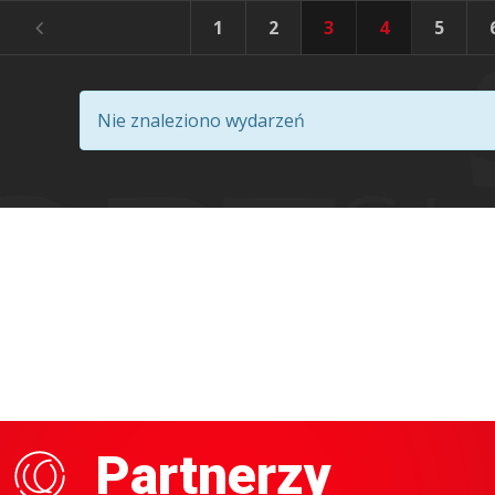
1
2
3
4
5
Nie znaleziono wydarzeń
Partnerzy