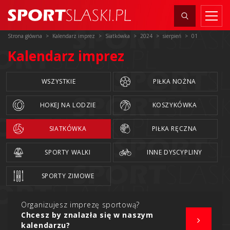
Strona główna
Kalendarz imprez
Siatkówka
2024
sierpień
01
Kalendarz imprez
WSZYSTKIE
PIŁKA NOŻNA
HOKEJ NA LODZIE
KOSZYKÓWKA
SIATKÓWKA
PIŁKA RĘCZNA
SPORTY WALKI
INNE DYSCYPLINY
SPORTY ZIMOWE
Organizujesz imprezę sportową?
Chcesz by znalazła się w naszym
kalendarzu?