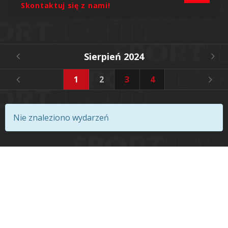
Skontaktuj się z nami!
Sierpień 2024
1
2
3
4
5
6
Nie znaleziono wydarzeń