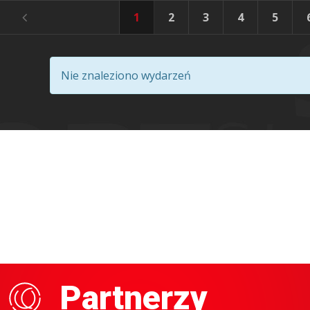
1
2
3
4
5
Nie znaleziono wydarzeń
Partnerzy