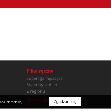
Piłka ręczna
Superliga mężczyzn
Superliga kobiet
Z regionu
Sporty zimowe
Zgadzam się
rki internetowej.
Sporty inne