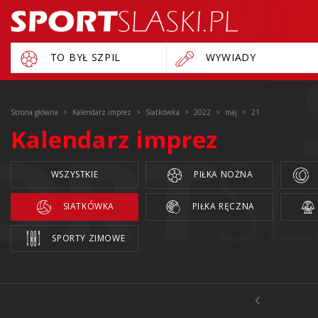
TO BYŁ SZPIL
WYWIADY
Strona główna
Kalendarz imprez
Siatkówka
2022
maj
21
Kalendarz imprez
WSZYSTKIE
PIŁKA NOŻNA
SIATKÓWKA
PIŁKA RĘCZNA
SPORTY ZIMOWE