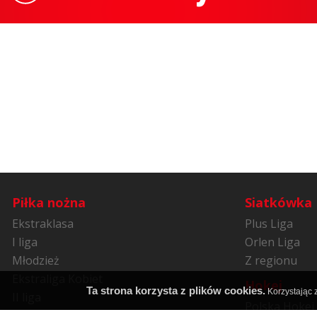
Piłka nożna
Siatkówka
Ekstraklasa
Plus Liga
I liga
Orlen Liga
Młodzież
Z regionu
Ekstraliga Kobiet
Hokej
Ta strona korzysta z plików cookies.
Korzystając z
II liga
Polska Hokej 
Niższe ligi