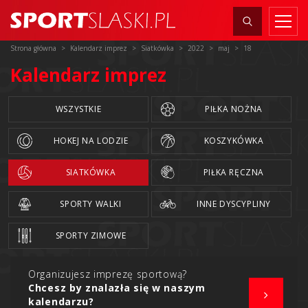
Strona główna
Kalendarz imprez
Siatkówka
2022
maj
18
Kalendarz imprez
WSZYSTKIE
PIŁKA NOŻNA
HOKEJ NA LODZIE
KOSZYKÓWKA
SIATKÓWKA
PIŁKA RĘCZNA
SPORTY WALKI
INNE DYSCYPLINY
SPORTY ZIMOWE
Organizujesz imprezę sportową?
Chcesz by znalazła się w naszym
kalendarzu?