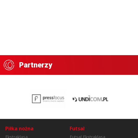
Partnerzy
Piłka nożna
Futsal
Ekstraklasa
Futsal Ekstraklasa