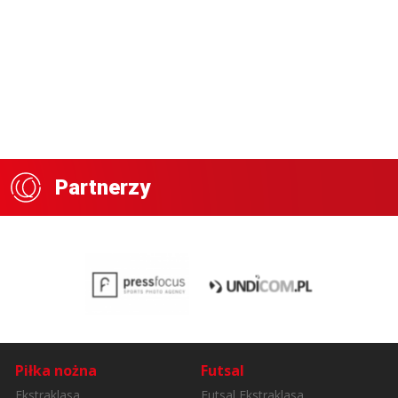
Partnerzy
Piłka nożna
Futsal
Ekstraklasa
Futsal Ekstraklasa