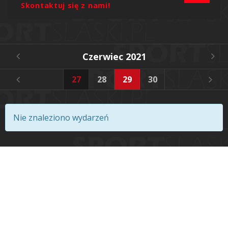
Skontaktuj się z nami!
Czerwiec 2021
4
25
26
27
28
29
30
Nie znaleziono wydarzeń