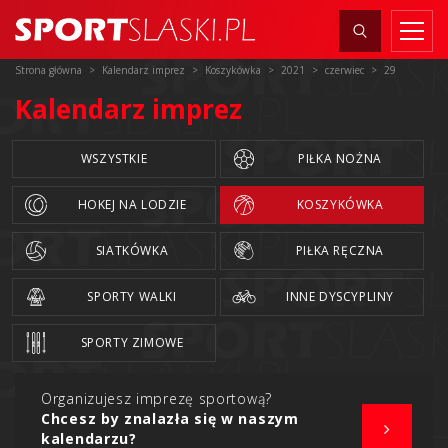
Strona główna
Kalendarz imprez
Koszykówka
2021
czerwiec
29
Kalendarz imprez
WSZYSTKIE
PIŁKA NOŻNA
HOKEJ NA LODZIE
KOSZYKÓWKA
SIATKÓWKA
PIŁKA RĘCZNA
SPORTY WALKI
INNE DYSCYPLINY
SPORTY ZIMOWE
Organizujesz imprezę sportową?
Chcesz by znalazła się w naszym
kalendarzu?