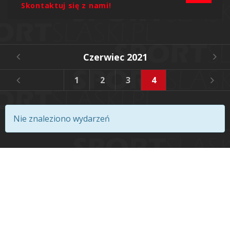
Skontaktuj się z nami!
Czerwiec 2021
1
2
3
4
5
6
Nie znaleziono wydarzeń