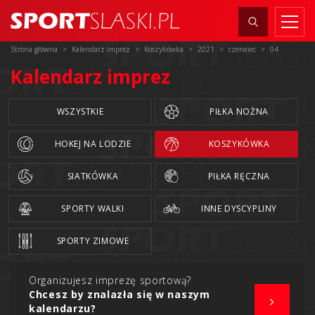
Strona główna
Kalendarz imprez
Koszykówka
2021
czerwiec
04
Kalendarz imprez
WSZYSTKIE
PIŁKA NOŻNA
HOKEJ NA LODZIE
KOSZYKÓWKA
SIATKÓWKA
PIŁKA RĘCZNA
SPORTY WALKI
INNE DYSCYPLINY
SPORTY ZIMOWE
Organizujesz imprezę sportową?
Chcesz by znalazła się w naszym
kalendarzu?