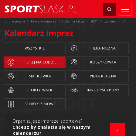
Strona główna
Kalendarz imprez
Hokej na lodzie
2021
czerwiec
04
Kalendarz imprez
WSZYSTKIE
PIŁKA NOŻNA
HOKEJ NA LODZIE
KOSZYKÓWKA
SIATKÓWKA
PIŁKA RĘCZNA
SPORTY WALKI
INNE DYSCYPLINY
SPORTY ZIMOWE
Organizujesz imprezę sportową?
Chcesz by znalazła się w naszym
kalendarzu?