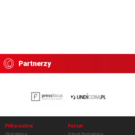
Partnerzy
Piłka nożna
Futsal
Ekstraklasa
Futsal Ekstraklasa