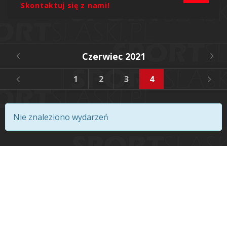
Skontaktuj się z nami!
Czerwiec 2021
1
2
3
4
5
6
Nie znaleziono wydarzeń