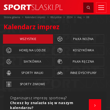
Strona główna
Kalendarz imprez
Wszystkie
2024
maj
08
Kalendarz imprez
WSZYSTKIE
PIŁKA NOŻNA
HOKEJ NA LODZIE
KOSZYKÓWKA
SIATKÓWKA
PIŁKA RĘCZNA
SPORTY WALKI
INNE DYSCYPLINY
SPORTY ZIMOWE
Organizujesz imprezę sportową?
Chcesz by znalazła się w naszym
kalendarzu?