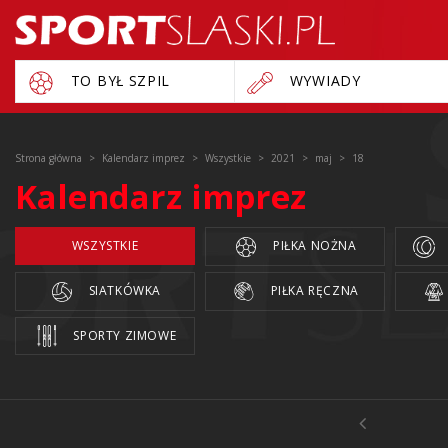
TO BYŁ SZPIL
WYWIADY
Strona główna
Kalendarz imprez
Wszystkie
2021
maj
18
Kalendarz imprez
WSZYSTKIE
PIŁKA NOŻNA
SIATKÓWKA
PIŁKA RĘCZNA
SPORTY ZIMOWE