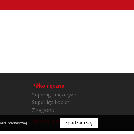
Piłka ręczna
Superliga mężczyzn
Superliga kobiet
Z regionu
Sporty zimowe
Zgadzam się
rki internetowej.
Sporty inne