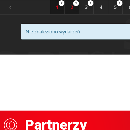
2
3
3
3
1
2
3
4
5
Nie znaleziono wydarzeń
Partnerzy