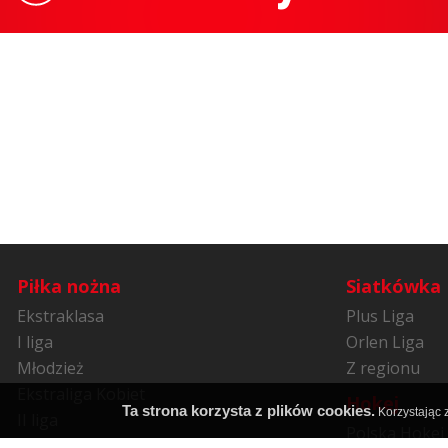
Piłka nożna
Siatkówka
Ekstraklasa
Plus Liga
I liga
Orlen Liga
Młodzież
Z regionu
Ekstraliga Kobiet
Hokej
Ta strona korzysta z plików cookies.
Korzystając z
II liga
Polska Hokej 
Niższe ligi