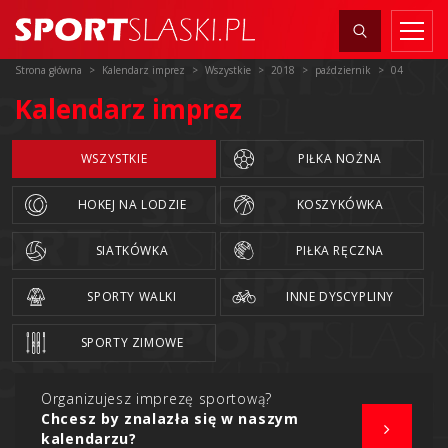
Strona główna
Kalendarz imprez
Wszystkie
2018
październik
04
Kalendarz imprez
WSZYSTKIE
PIŁKA NOŻNA
HOKEJ NA LODZIE
KOSZYKÓWKA
SIATKÓWKA
PIŁKA RĘCZNA
SPORTY WALKI
INNE DYSCYPLINY
SPORTY ZIMOWE
Organizujesz imprezę sportową?
Chcesz by znalazła się w naszym
kalendarzu?