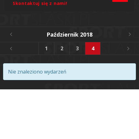
Skontaktuj się z nami!
Październik 2018
4
10
1
2
3
4
5
6
Nie znaleziono wydarzeń