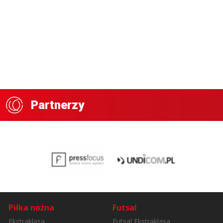
Partnerzy
Piłka nożna
Futsal
Ekstraklasa
Futsal Ekstraklasa