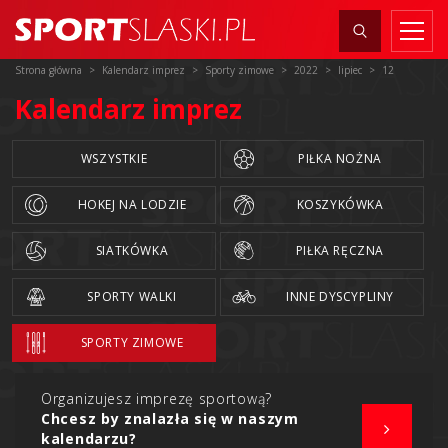
Strona główna
Kalendarz imprez
Sporty zimowe
2022
lipiec
12
Kalendarz imprez
WSZYSTKIE
PIŁKA NOŻNA
HOKEJ NA LODZIE
KOSZYKÓWKA
SIATKÓWKA
PIŁKA RĘCZNA
SPORTY WALKI
INNE DYSCYPLINY
SPORTY ZIMOWE
Organizujesz imprezę sportową?
Chcesz by znalazła się w naszym
kalendarzu?