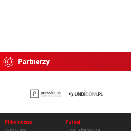
Partnerzy
Piłka nożna
Futsal
Ekstraklasa
Futsal Ekstraklasa