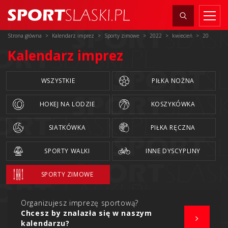
Strona główna
Kalendarz imprez
Sporty zimowe
2022
kwiecień
20
Kalendarz imprez
WSZYSTKIE
PIŁKA NOŻNA
HOKEJ NA LODZIE
KOSZYKÓWKA
SIATKÓWKA
PIŁKA RĘCZNA
SPORTY WALKI
INNE DYSCYPLINY
SPORTY ZIMOWE
Organizujesz imprezę sportową?
Chcesz by znalazła się w naszym
kalendarzu?