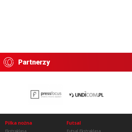
Partnerzy
Piłka nożna
Futsal
Ekstraklasa
Futsal Ekstraklasa