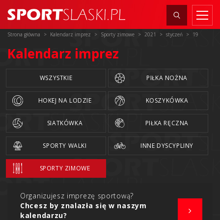
Strona główna
Kalendarz imprez
Sporty zimowe
2021
styczeń
19
Kalendarz imprez
WSZYSTKIE
PIŁKA NOŻNA
HOKEJ NA LODZIE
KOSZYKÓWKA
SIATKÓWKA
PIŁKA RĘCZNA
SPORTY WALKI
INNE DYSCYPLINY
SPORTY ZIMOWE
Organizujesz imprezę sportową?
Chcesz by znalazła się w naszym
kalendarzu?