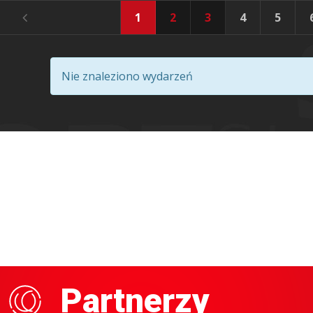
1
2
3
4
5
Nie znaleziono wydarzeń
Partnerzy