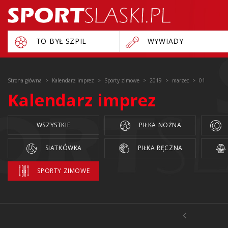
TO BYŁ SZPIL
WYWIADY
Strona główna
Kalendarz imprez
Sporty zimowe
2019
marzec
01
Kalendarz imprez
WSZYSTKIE
PIŁKA NOŻNA
SIATKÓWKA
PIŁKA RĘCZNA
SPORTY ZIMOWE