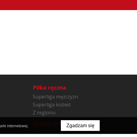
Piłka ręczna
Superliga mężczyzn
Superliga kobiet
Z regionu
Sporty zimowe
Zgadzam się
rki internetowej.
Sporty inne