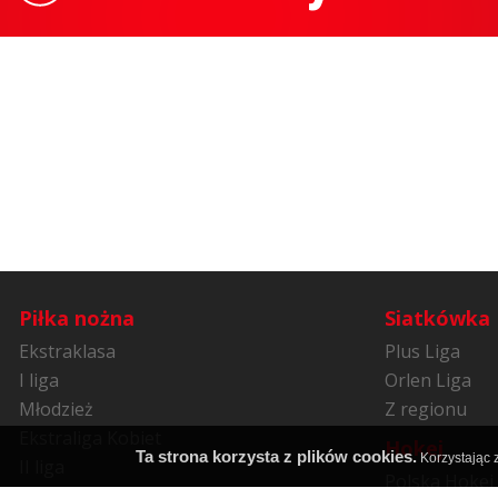
Piłka nożna
Siatkówka
Ekstraklasa
Plus Liga
I liga
Orlen Liga
Młodzież
Z regionu
Ekstraliga Kobiet
Hokej
Ta strona korzysta z plików cookies.
Korzystając z
II liga
Polska Hokej 
Niższe ligi