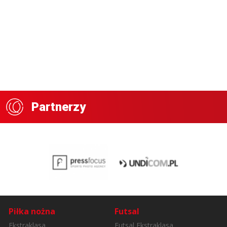
Partnerzy
Piłka nożna
Futsal
Ekstraklasa
Futsal Ekstraklasa