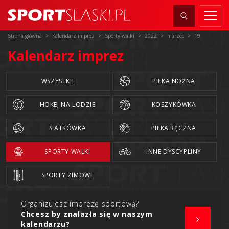
Strona główna
Kalendarz imprez
Sporty walki
2022
marzec
19
Kalendarz imprez
WSZYSTKIE
PIŁKA NOŻNA
HOKEJ NA LODZIE
KOSZYKÓWKA
SIATKÓWKA
PIŁKA RĘCZNA
SPORTY WALKI
INNE DYSCYPLINY
SPORTY ZIMOWE
Organizujesz imprezę sportową?
Chcesz by znalazła się w naszym
kalendarzu?