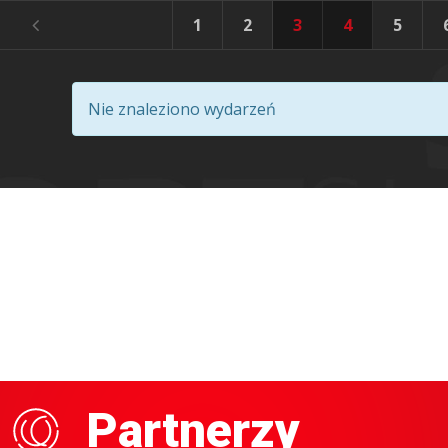
1
2
3
4
5
Nie znaleziono wydarzeń
Partnerzy