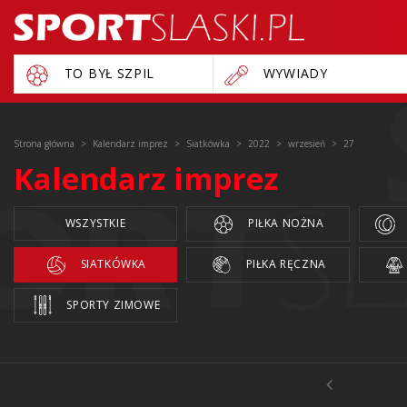
TO BYŁ SZPIL
WYWIADY
Strona główna
Kalendarz imprez
Siatkówka
2022
wrzesień
27
Kalendarz imprez
WSZYSTKIE
PIŁKA NOŻNA
SIATKÓWKA
PIŁKA RĘCZNA
SPORTY ZIMOWE