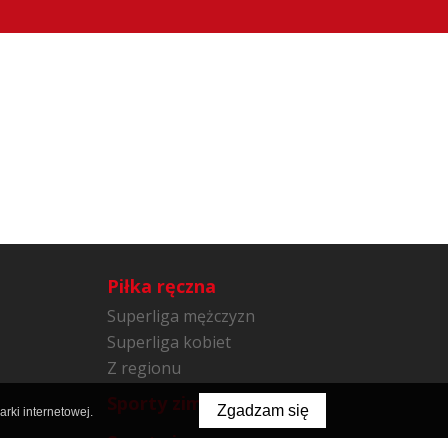
Piłka ręczna
Superliga mężczyzn
Superliga kobiet
Z regionu
Sporty zimowe
Zgadzam się
rki internetowej.
Sporty inne