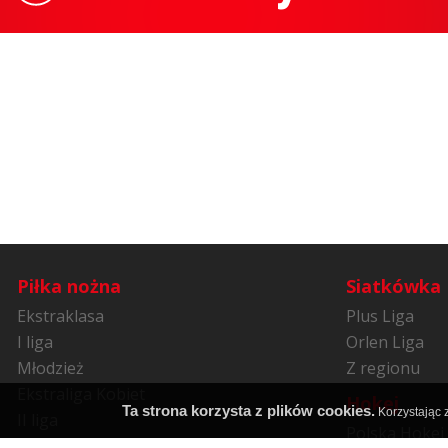
Piłka nożna
Siatkówka
Ekstraklasa
Plus Liga
I liga
Orlen Liga
Młodzież
Z regionu
Ekstraliga Kobiet
Hokej
Ta strona korzysta z plików cookies.
Korzystając z
II liga
Polska Hokej 
Niższe ligi