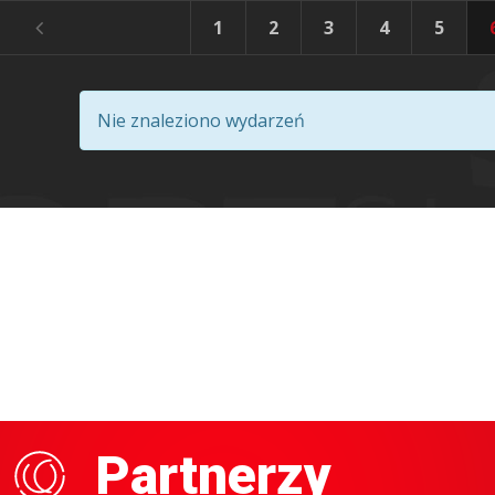
1
2
3
4
5
Nie znaleziono wydarzeń
Partnerzy