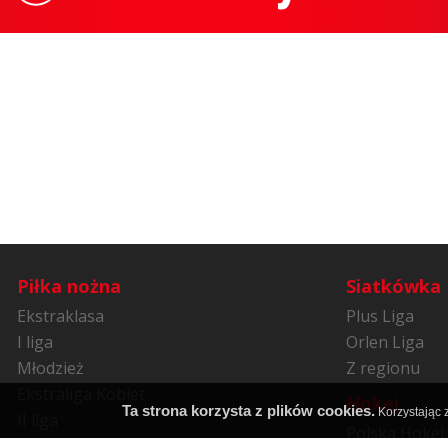
Piłka nożna
Siatkówka
Ekstraklasa
Plus Liga
I liga
Orlen Liga
Młodzież
Z regionu
Ekstraliga Kobiet
Hokej
Ta strona korzysta z plików cookies.
Korzystając z
II liga
Polska Hokej 
Niższe ligi