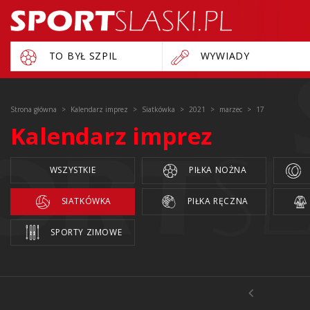
TO BYŁ SZPIL
WYWIADY
Strona główna
Kalendarz imprez
Siatkówka
2021
marzec
17
Kalendarz imprez
WSZYSTKIE
PIŁKA NOŻNA
SIATKÓWKA
PIŁKA RĘCZNA
SPORTY ZIMOWE