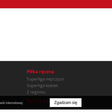
Piłka ręczna
Superliga mężczyzn
Superliga kobiet
Z regionu
Sporty zimowe
Zgadzam się
rki internetowej.
Sporty inne