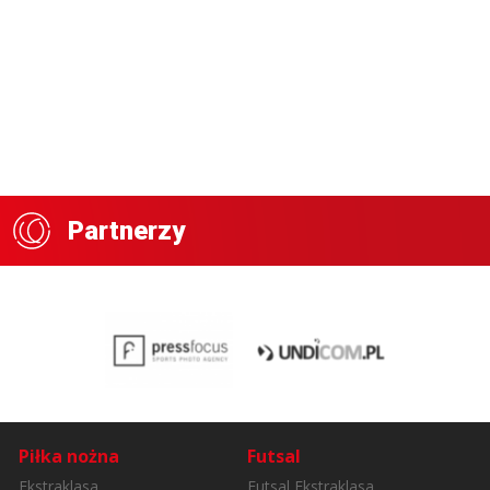
Partnerzy
Piłka nożna
Futsal
Ekstraklasa
Futsal Ekstraklasa