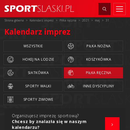
Strona główna
Kalendarz imprez
Piłka ręczna
2021
maj
31
Kalendarz imprez
WSZYSTKIE
PIŁKA NOŻNA
HOKEJ NA LODZIE
KOSZYKÓWKA
SIATKÓWKA
PIŁKA RĘCZNA
SPORTY WALKI
INNE DYSCYPLINY
SPORTY ZIMOWE
Organizujesz imprezę sportową?
Chcesz by znalazła się w naszym
kalendarzu?