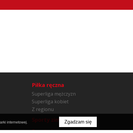
Piłka ręczna
Superliga mężczyzn
Superliga kobiet
Z regionu
Sporty zimowe
Zgadzam się
rki internetowej.
Sporty inne