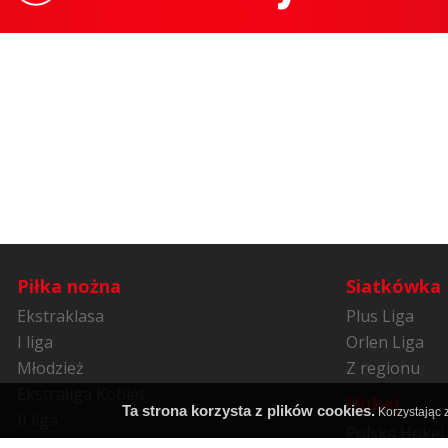
Piłka nożna
Siatkówka
Ekstraklasa
Plus Liga
I liga
Orlen Liga
Młodzież
Z regionu
Ekstraliga Kobiet
Hokej
Ta strona korzysta z plików cookies.
Korzystając z
II liga
Polska Hokej 
Niższe ligi