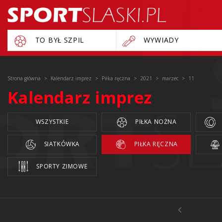
TO BYŁ SZPIL
WYWIADY
Strona główna
Kalendarz imprez
Piłka ręczna
2021
marzec
11
Kalendarz imprez
WSZYSTKIE
PIŁKA NOŻNA
SIATKÓWKA
PIŁKA RĘCZNA
SPORTY ZIMOWE