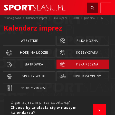
Strona główna
Kalendarz imprez
Piłka ręczna
2018
grudzień
06
Kalendarz imprez
WSZYSTKIE
PIŁKA NOŻNA
HOKEJ NA LODZIE
KOSZYKÓWKA
SIATKÓWKA
PIŁKA RĘCZNA
SPORTY WALKI
INNE DYSCYPLINY
SPORTY ZIMOWE
Organizujesz imprezę sportową?
Chcesz by znalazła się w naszym
kalendarzu?