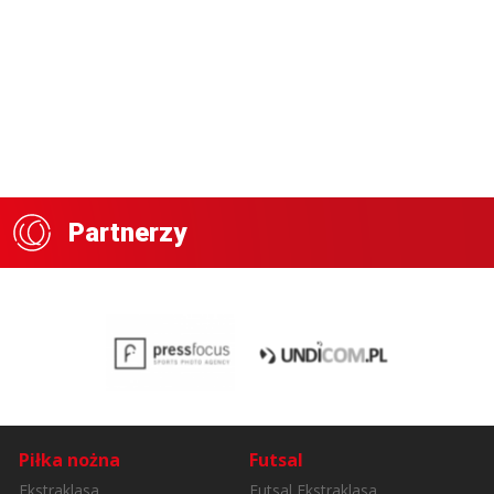
Partnerzy
Piłka nożna
Futsal
Ekstraklasa
Futsal Ekstraklasa