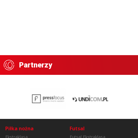
Partnerzy
Piłka nożna
Futsal
Ekstraklasa
Futsal Ekstraklasa