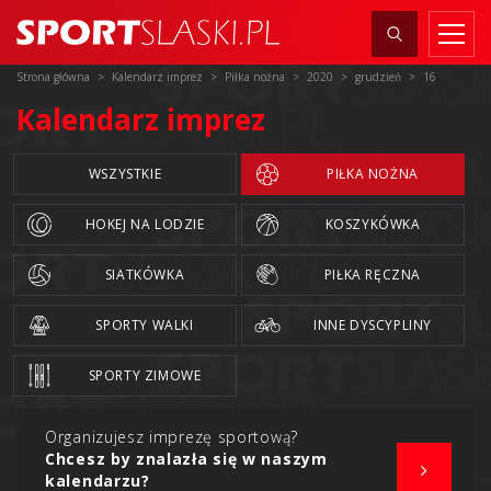
Strona główna
Kalendarz imprez
Piłka nożna
2020
grudzień
16
Kalendarz imprez
WSZYSTKIE
PIŁKA NOŻNA
HOKEJ NA LODZIE
KOSZYKÓWKA
SIATKÓWKA
PIŁKA RĘCZNA
SPORTY WALKI
INNE DYSCYPLINY
SPORTY ZIMOWE
Organizujesz imprezę sportową?
Chcesz by znalazła się w naszym
kalendarzu?