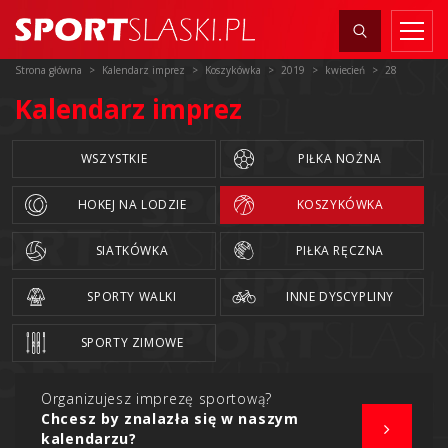
Strona główna
Kalendarz imprez
Koszykówka
2019
kwiecień
28
Kalendarz imprez
WSZYSTKIE
PIŁKA NOŻNA
HOKEJ NA LODZIE
KOSZYKÓWKA
SIATKÓWKA
PIŁKA RĘCZNA
SPORTY WALKI
INNE DYSCYPLINY
SPORTY ZIMOWE
Organizujesz imprezę sportową?
Chcesz by znalazła się w naszym
kalendarzu?