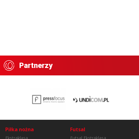
Partnerzy
Piłka nożna
Futsal
Ekstraklasa
Futsal Ekstraklasa