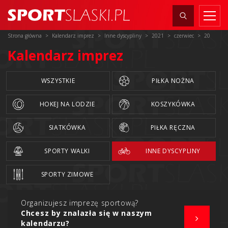
Strona główna
Kalendarz imprez
Inne dyscypliny
2021
czerwiec
20
Kalendarz imprez
WSZYSTKIE
PIŁKA NOŻNA
HOKEJ NA LODZIE
KOSZYKÓWKA
SIATKÓWKA
PIŁKA RĘCZNA
SPORTY WALKI
INNE DYSCYPLINY
SPORTY ZIMOWE
Organizujesz imprezę sportową?
Chcesz by znalazła się w naszym
kalendarzu?