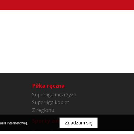
Piłka ręczna
Superliga mężczyzn
Superliga kobiet
Z regionu
Sporty zimowe
Zgadzam się
rki internetowej.
Sporty inne