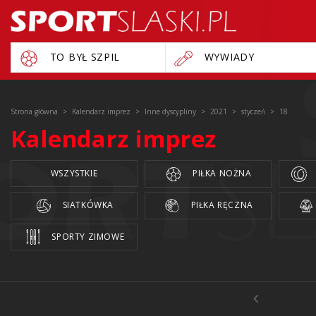
TO BYŁ SZPIL
WYWIADY
Strona główna
Kalendarz imprez
Inne dyscypliny
2021
styczeń
18
Kalendarz imprez
WSZYSTKIE
PIŁKA NOŻNA
SIATKÓWKA
PIŁKA RĘCZNA
SPORTY ZIMOWE