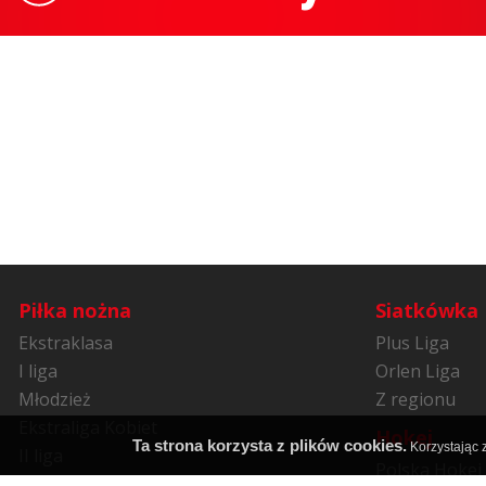
Piłka nożna
Siatkówka
Ekstraklasa
Plus Liga
I liga
Orlen Liga
Młodzież
Z regionu
Ekstraliga Kobiet
Hokej
Ta strona korzysta z plików cookies.
Korzystając z
II liga
Polska Hokej 
Niższe ligi