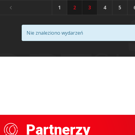
1
2
3
4
5
Nie znaleziono wydarzeń
Partnerzy