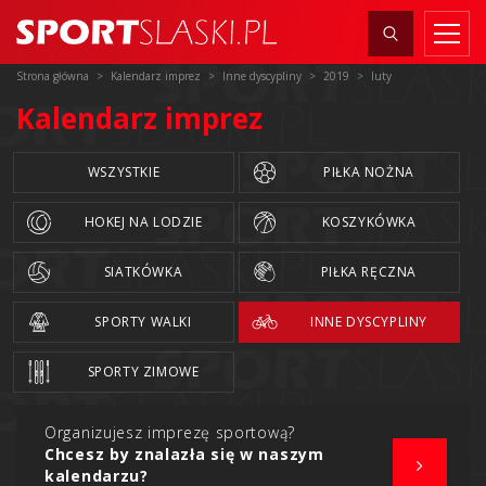
Strona główna
Kalendarz imprez
Inne dyscypliny
2019
luty
Kalendarz imprez
WSZYSTKIE
PIŁKA NOŻNA
HOKEJ NA LODZIE
KOSZYKÓWKA
SIATKÓWKA
PIŁKA RĘCZNA
SPORTY WALKI
INNE DYSCYPLINY
SPORTY ZIMOWE
Organizujesz imprezę sportową?
Chcesz by znalazła się w naszym
kalendarzu?