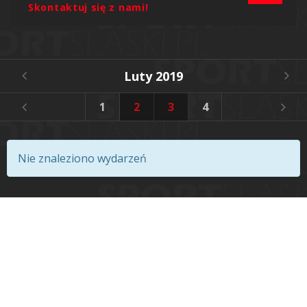
Skontaktuj się z nami!
Luty 2019
1
2
3
4
5
6
Nie znaleziono wydarzeń