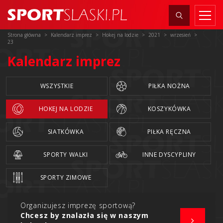
Strona główna
Kalendarz imprez
Hokej na lodzie
2021
wrzesień
23
Kalendarz imprez
WSZYSTKIE
PIŁKA NOŻNA
HOKEJ NA LODZIE
KOSZYKÓWKA
SIATKÓWKA
PIŁKA RĘCZNA
SPORTY WALKI
INNE DYSCYPLINY
SPORTY ZIMOWE
Organizujesz imprezę sportową?
Chcesz by znalazła się w naszym