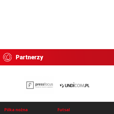
Partnerzy
Piłka nożna
Futsal