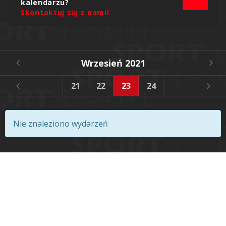
kalendarzu?
Skontaktuj się z nami!
Wrzesień 2021
8
19
20
21
22
23
24
25
26
Nie znaleziono wydarzeń