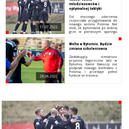
młodzieżowców i
optymalnej taktyki
Od mocnego uderzenia
rozpoczęła przygotowania do
nowego sezonu Polonia. Nie
11.07.2022
dość, że bytomianie po dobrej
grze w pierwszym sparingu
pokonali grającą dwa „piętra”
wyżej Odrę Opole, to jeszcze
zmianami personalnymi w
Wolta w Bytomiu. Będzie
drużynie pokazują, że trzecie
zmiana szkoleniowca
miejsce na koniec ostatniego
sezonu jedynie motywuje ich
Zaskakujący scenariusz
do wzmożonej pracy.
przynosi tegoroczne lato w
Bytomiu. Kamil Rakoczy nie
podpisał nowego kontraktu z
Polonią i przestaje pełnić
funkcję jej trenera.
28.06.2022