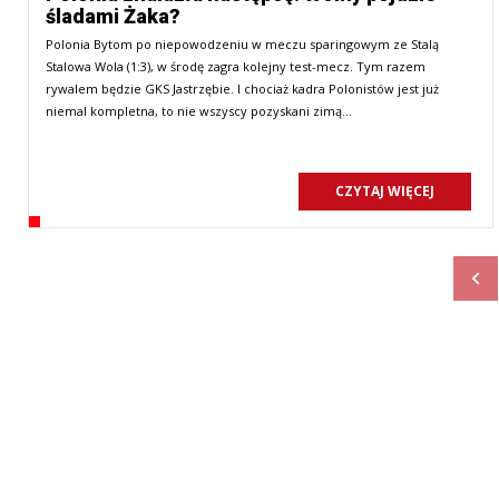
śladami Żaka?
Polonia Bytom po niepowodzeniu w meczu sparingowym ze Stalą
Stalowa Wola (1:3), w środę zagra kolejny test-mecz. Tym razem
rywalem będzie GKS Jastrzębie. I chociaż kadra Polonistów jest już
niemal kompletna, to nie wszyscy pozyskani zimą…
CZYTAJ WIĘCEJ
Pop