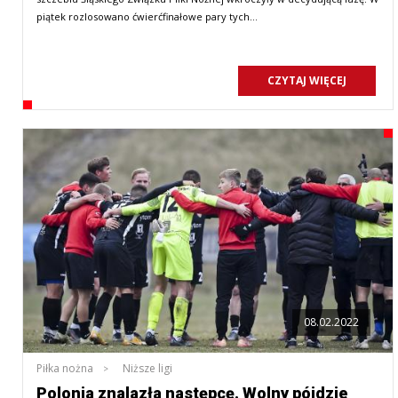
piątek rozlosowano ćwierćfinałowe pary tych…
CZYTAJ WIĘCEJ
08.02.2022
Piłka nożna
Niższe ligi
Polonia znalazła następcę. Wolny pójdzie