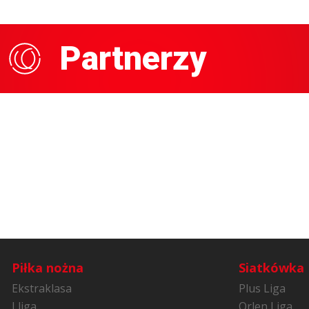
Partnerzy
Piłka nożna
Siatkówka
Ekstraklasa
Plus Liga
I liga
Orlen Liga