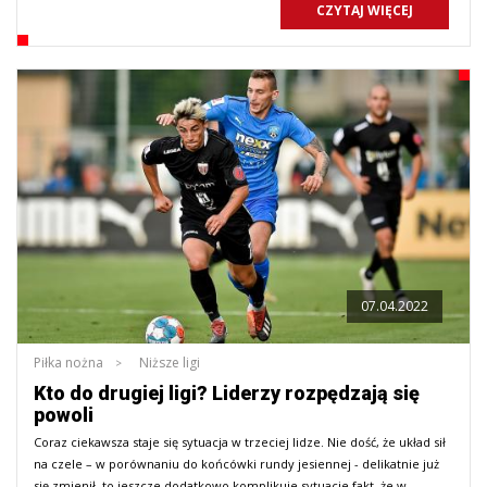
CZYTAJ WIĘCEJ
07.04.2022
Piłka nożna
Niższe ligi
Kto do drugiej ligi? Liderzy rozpędzają się
powoli
Coraz ciekawsza staje się sytuacja w trzeciej lidze. Nie dość, że układ sił
na czele – w porównaniu do końcówki rundy jesiennej - delikatnie już
się zmienił, to jeszcze dodatkowo komplikuje sytuacje fakt, że w