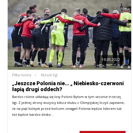
19.05.2022
Piłka nożna
Niższe ligi
„Jeszcze Polonia nie... „ Niebiesko-czerwoni
łapią drugi oddech?
Bardzo różnie układają się losy Polonii Bytom w tym sezonie trzeciej
ligi. Z jednej strony wszyscy kibice klubu z Olimpijskiej liczyli zapewne,
że na pięć kolejek przed końcem zmagań Polonia będzie liderem lub
też będzie bardzo blisko…