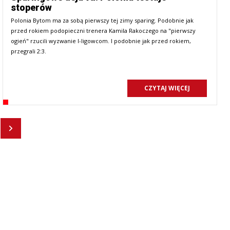
stoperów
Polonia Bytom ma za sobą pierwszy tej zimy sparing. Podobnie jak
przed rokiem podopieczni trenera Kamila Rakoczego na "pierwszy
ogień" rzucili wyzwanie I-ligowcom. I podobnie jak przed rokiem,
przegrali 2:3.
CZYTAJ WIĘCEJ
Następny