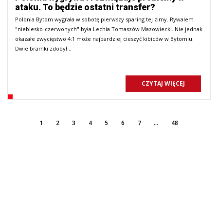
ataku. To będzie ostatni transfer?
Polonia Bytom wygrała w sobotę pierwszy sparing tej zimy. Rywalem
"niebiesko-czerwonych" była Lechia Tomaszów Mazowiecki. Nie jednak
okazałe zwycięstwo 4:1 może najbardziej cieszyć kibiców w Bytomiu.
Dwie bramki zdobył…
CZYTAJ WIĘCEJ
rzedni
(Obecna)
Ostatni
1
2
3
4
5
6
7
…
48