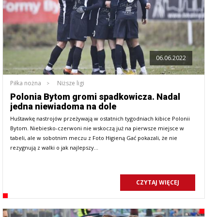
06.06.2022
Piłka nożna
Niższe ligi
Polonia Bytom gromi spadkowicza. Nadal
jedna niewiadoma na dole
Huśtawkę nastrojów przeżywają w ostatnich tygodniach kibice Polonii
Bytom. Niebiesko-czerwoni nie wskoczą już na pierwsze miejsce w
tabeli, ale w sobotnim meczu z Foto Higieną Gać pokazali, że nie
rezygnują z walki o jak najlepszy…
CZYTAJ WIĘCEJ