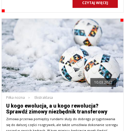
CZYTAJ WIĘCEJ
10.03.2022
Piłka nożna
Ekstraklasa
U kogo ewolucja, a u kogo rewolucja?
Sprawdź zimowy niezbędnik transferowy
Zimowa przerwa pomiędzy rundami służy do dobrego przygotowania
się do dalszej części rozgrywek, ale także umożliwia dokonanie szeregu
roszad w swoich kadrach. W tym miejscu będziecie mogli śledzić