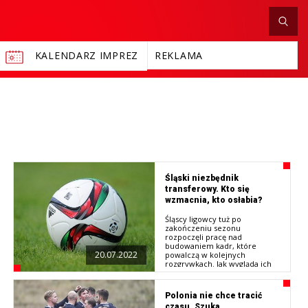
KALENDARZ IMPREZ
REKLAMA
Śląski niezbędnik
transferowy. Kto się
wzmacnia, kto osłabia?
Śląscy ligowcy tuż po
zakończeniu sezonu
rozpoczęli pracę nad
budowaniem kadr, które
20.07.2022
powalczą w kolejnych
rozgrywkach. Jak wygląda ich
aktywność transferowa? Kto się
wzmacnia, a kto osłabia?
Zapraszamy do naszego
Polonia nie chce tracić
podsumowania.
czasu. Szuka