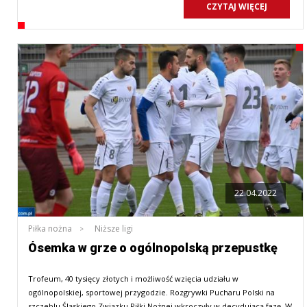
CZYTAJ WIĘCEJ
22.04.2022
Piłka nożna
Niższe ligi
Ósemka w grze o ogólnopolską przepustkę
Trofeum, 40 tysięcy złotych i możliwość wzięcia udziału w
ogólnopolskiej, sportowej przygodzie. Rozgrywki Pucharu Polski na
szczeblu Śląskiego Związku Piłki Nożnej wkroczyły w decydującą fazę. W