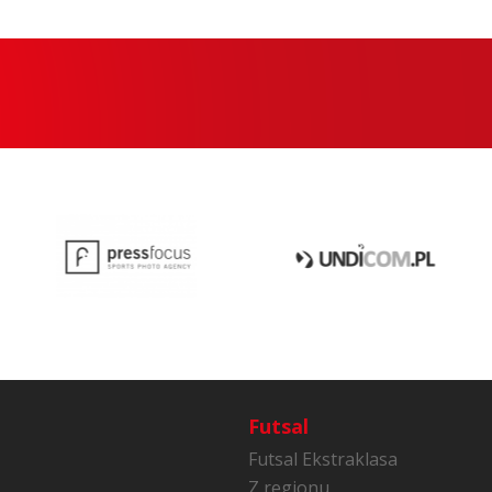
Futsal
Futsal Ekstraklasa
Z regionu