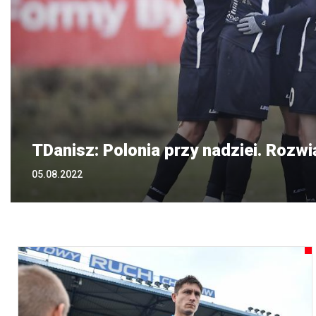
TDanisz: Polonia przy nadziei. Rozw
05.08.2022
20.07.2022
11.07.2022
28.06.2022