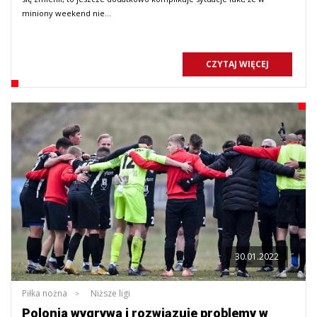
miniony weekend nie…
CZYTAJ WIĘCEJ
30.01.2022
Piłka nożna
Niższe ligi
Polonia wygrywa i rozwiązuje problemy w