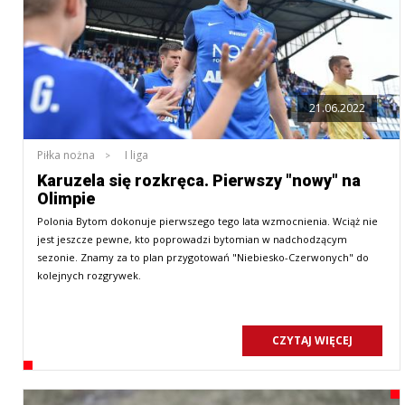
21.06.2022
Piłka nożna
I liga
Karuzela się rozkręca. Pierwszy "nowy" na
Olimpie
Polonia Bytom dokonuje pierwszego tego lata wzmocnienia. Wciąż nie
jest jeszcze pewne, kto poprowadzi bytomian w nadchodzącym
sezonie. Znamy za to plan przygotowań "Niebiesko-Czerwonych" do
kolejnych rozgrywek.
CZYTAJ WIĘCEJ