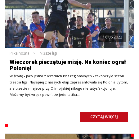
16.06.2022
Piłka nożna
Niższe ligi
Wieczorek pieczętuje misję. Na koniec ograł
Polonię!
W środę - jako jedna z ostatnich klas regionalnych - zakończyła sezon
trzecia liga. Najlepiej z naszych ekip zaprezentowała się Polonia Bytom,
ale trzecie miejsce przy Olimpijskiej nikogo nie satysfakcjonuje.
Możemy być wręcz pewni, że jedenastka…
CZYTAJ WIĘCEJ