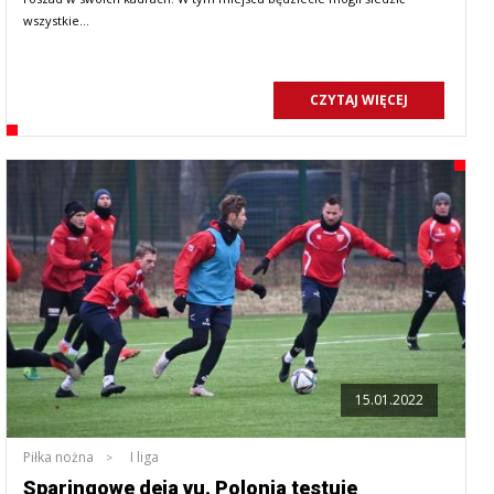
wszystkie…
CZYTAJ WIĘCEJ
15.01.2022
Piłka nożna
I liga
Sparingowe deja vu. Polonia testuje