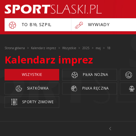
TO BYŁ SZPIL
WYWIADY
Strona główna
Kalendarz imprez
Wszystkie
2025
maj
18
Kalendarz imprez
WSZYSTKIE
PIŁKA NOŻNA
SIATKÓWKA
PIŁKA RĘCZNA
SPORTY ZIMOWE