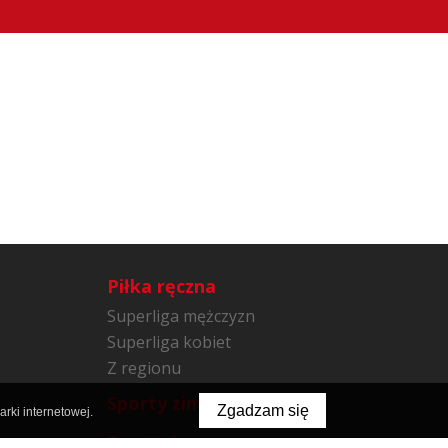
Piłka ręczna
Superliga mężczyzn
Superliga kobiet
Z regionu
Sporty zimowe
Zgadzam się
rki internetowej.
Sporty inne