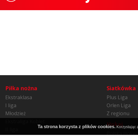
Piłka nożna
Siatkówka
Ekstraklasa
Plus Liga
I liga
Orlen Liga
Młodzież
Z regionu
Ekstraliga Kobiet
Hokej
Ta strona korzysta z plików cookies.
Korzystając z
II liga
Polska Hokej 
Niższe ligi