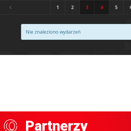
1
2
3
4
5
Nie znaleziono wydarzeń
Partnerzy