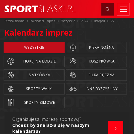
Strona główna
Kalendarz imprez
Wszystkie
2024
listopad
27
Kalendarz imprez
WSZYSTKIE
PIŁKA NOŻNA
HOKEJ NA LODZIE
KOSZYKÓWKA
SIATKÓWKA
PIŁKA RĘCZNA
SPORTY WALKI
INNE DYSCYPLINY
SPORTY ZIMOWE
Organizujesz imprezę sportową?
Chcesz by znalazła się w naszym
kalendarzu?