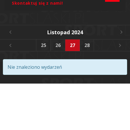
Skontaktuj się z nami!
Listopad 2024
2
23
24
25
26
27
28
29
30
Nie znaleziono wydarzeń