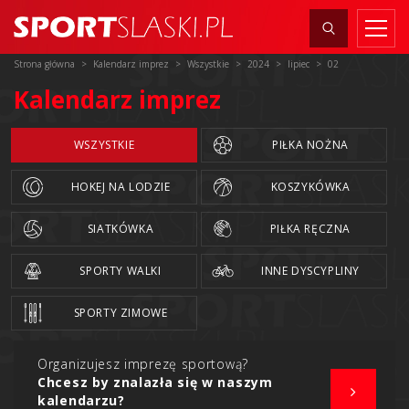
Strona główna
Kalendarz imprez
Wszystkie
2024
lipiec
02
Kalendarz imprez
WSZYSTKIE
PIŁKA NOŻNA
HOKEJ NA LODZIE
KOSZYKÓWKA
SIATKÓWKA
PIŁKA RĘCZNA
SPORTY WALKI
INNE DYSCYPLINY
SPORTY ZIMOWE
Organizujesz imprezę sportową?
Chcesz by znalazła się w naszym
kalendarzu?