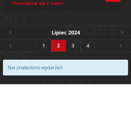
Skontaktuj się z nami!
Lipiec 2024
1
2
3
4
5
6
Nie znaleziono wydarzeń