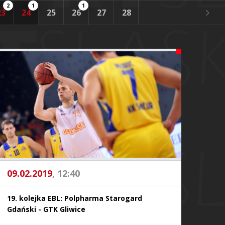
2
1
1
23
24
25
26
27
28
09.02.2019
, 12:40
19. kolejka EBL: Polpharma Starogard
Gdański - GTK Gliwice