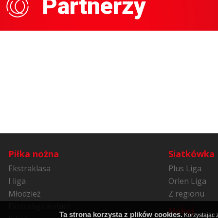
Partnerzy
Piłka nożna
Siatkówka
Ekstraklasa
Plus Liga
I liga
Orlen Liga
Młodzież
Z regionu
Ekstraliga Kobiet
Hokej
Ta strona korzysta z plików cookies.
Korzystając z