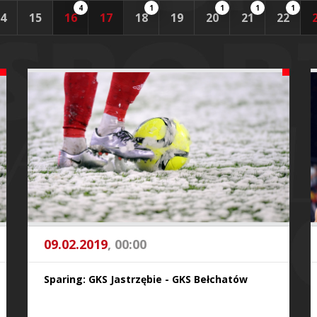
4
1
1
1
1
4
15
16
17
18
19
20
21
22
09.02.2019
, 00:00
Sparing: GKS Jastrzębie - GKS Bełchatów