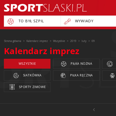
TO BYŁ SZPIL
WYWIADY
Strona główna
Kalendarz imprez
Wszystkie
2019
luty
09
Kalendarz imprez
WSZYSTKIE
PIŁKA NOŻNA
SIATKÓWKA
PIŁKA RĘCZNA
SPORTY ZIMOWE