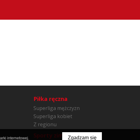
Piłka ręczna
Superliga mężczyzn
Superliga kobiet
Z regionu
Sporty zimowe
Zgadzam się
rki internetowej.